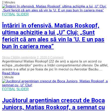
2 Minutes
pe
„U”
Cluj
pentru
FOTBAL
SLIDER
Boca
Juniors
Întăriri în ofensivă. Matias Roskopf,
ultima achiziție a lui „U” Cluj: „Sunt
fericit că am ales să vin la ‘U. E un pas
bun în cariera mea”
on
Stroia Cătălin
septembrie 2, 2020
0 Comment
Întăriri
Argentinianul Matias Roskopf (22 de ani) a ajuns la un acord cu
în
echipa „studenților” pentru a întări compartimentul ofensiv. De altfel,
ofensivă.
acesta s-a aflat și pe foaia de joc în meciul cu Aerostar Bacău....
Matias
Read More
Roskopf,
1 Minute
ultima
achiziție
a
lui
FOTBAL
SLIDER
„U”
Cluj:
Jucătorul argentinian crescut de Boca
„Sunt
fericit
Juniors, Matias Roskopf, a semnat cu
că
am