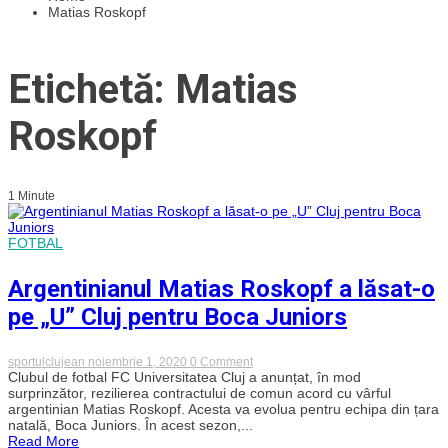
Matias Roskopf
Etichetă: Matias
Roskopf
1 Minute
FOTBAL
Argentinianul Matias Roskopf a lăsat-o
pe „U” Cluj pentru Boca Juniors
on
sportulclujean
noiembrie 1, 2020
0 Comment
Argentinianul
Clubul de fotbal FC Universitatea Cluj a anunțat, în mod
Matias
surprinzător, rezilierea contractului de comun acord cu vârful
Roskopf
argentinian Matias Roskopf. Acesta va evolua pentru echipa din țara
a
natală, Boca Juniors. În acest sezon,...
lăsat-
Read More
o