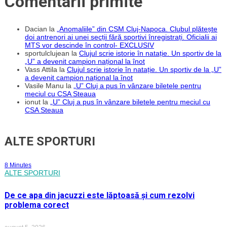
Comentarii primite
Dacian
la
„Anomaliile” din CSM Cluj-Napoca. Clubul plătește
doi antrenori ai unei secții fără sportivi înregistrați. Oficialii ai
MTS vor descinde în control- EXCLUSIV
sportulclujean
la
Clujul scrie istorie în natație. Un sportiv de la
„U” a devenit campion național la înot
Vass Attila
la
Clujul scrie istorie în natație. Un sportiv de la „U”
a devenit campion național la înot
Vasile Manu
la
„U” Cluj a pus în vânzare biletele pentru
meciul cu CSA Steaua
ionut
la
„U” Cluj a pus în vânzare biletele pentru meciul cu
CSA Steaua
ALTE SPORTURI
8 Minutes
ALTE SPORTURI
De ce apa din jacuzzi este lăptoasă și cum rezolvi
problema corect