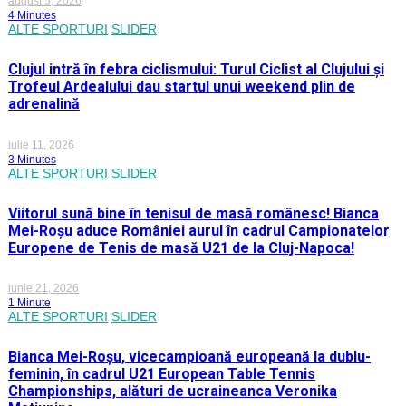
august 5, 2026
4 Minutes
ALTE SPORTURI
SLIDER
Clujul intră în febra ciclismului: Turul Ciclist al Clujului și
Trofeul Ardealului dau startul unui weekend plin de
adrenalină
iulie 11, 2026
3 Minutes
ALTE SPORTURI
SLIDER
Viitorul sună bine în tenisul de masă românesc! Bianca
Mei-Roșu aduce României aurul în cadrul Campionatelor
Europene de Tenis de masă U21 de la Cluj-Napoca!
iunie 21, 2026
1 Minute
ALTE SPORTURI
SLIDER
Bianca Mei-Roșu, vicecampioană europeană la dublu-
feminin, în cadrul U21 European Table Tennis
Championships, alături de ucraineanca Veronika