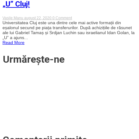
„U” Cluj!
ales
să
vin
la
on
Vasile Manu
august 22, 2020
0 Comment
‘U.
Jucătorul
Universitatea Cluj este una dintre cele mai active formații din
E
argentinian
eșalonul secund pe piața transferurilor. După achizițiile de răsunet
un
crescut
ale lui Gabriel Tamaș și Srdjan Luchin sau israelianul Idan Golan, la
pas
de
bun
„U” a ajuns...
Boca
în
Read More
Juniors,
cariera
Matias
mea”
Roskopf,
Urmărește-ne
a
semnat
cu
„U”
Cluj!