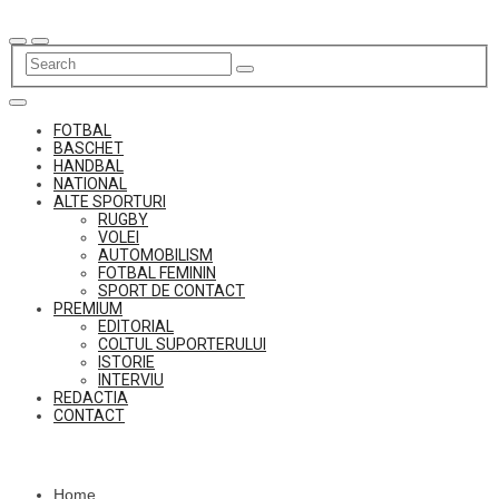
Skip
to
content
FOTBAL
BASCHET
HANDBAL
NATIONAL
ALTE SPORTURI
RUGBY
VOLEI
AUTOMOBILISM
FOTBAL FEMININ
SPORT DE CONTACT
PREMIUM
EDITORIAL
COLTUL SUPORTERULUI
ISTORIE
INTERVIU
REDACTIA
CONTACT
Home