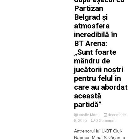
care
Partizan
le-
am
Belgrad și
avut
atmosfera
în
tot
incredibilă în
sezonul”
BT Arena:
„Sunt foarte
mândru de
jucătorii noștri
pentru felul în
care au abordat
această
partidă”
Vasile Manu
decembrie
on
8, 2025
0 Comment
Mihai
Antrenorul lui U-BT Cluj-
Silvășan,
Napoca, Mihai Silvășan, a
după