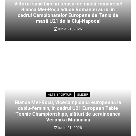
Viitorul sună bine în tenisul de masă românesc!
Bianca Mei-Roșu aduce României aurul în
cadrul Campionatelor Europene de Tenis de
masă U21 de la Cluj-Napoca!
iunie 21, 2026
ALTE SPORTURI
SLIDER
Bianca Mei-Roșu, vicecampioană europeană la
dublu-feminin, în cadrul U21 European Table
Tennis Championships, alături de ucraineanca
Veronika Matiunina
iunie 21, 2026