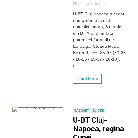
on
2026
0 Comment
Lecție
U-BT Cluj-Napoca a cedat
de
onorabil în duelul de
baschet
predată
duminică seara, 8 martie,
de
din BT Arena, în fața
Obradovic
puternicei formații de
la
EuroLigă, Steaua Roșie
Cluj.
Belgrad, scor 85-97 (30-26
Înfrângere
/ 16-15 / 19-37 / 20-19),
onorabilă
pentru
în...
U-
BT
Read More
Cluj-
Napoca
în
fața
puternicei
formații
BASCHET
SLIDER
Steaua
U-BT Cluj-
Roșie
Belgrad.
Napoca, regina
Clujenii
Cupei
au