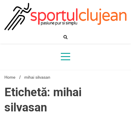
Skip
to
content
Home
mihai silvasan
Etichetă: mihai
silvasan