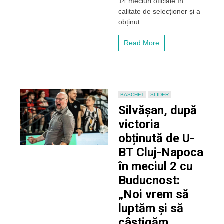
14 meciuri oficiale în
a
calitate de selecționer și a
României,
dar
obținut...
rămâne
la
Read More
U-
BT
Cluj-
Napoca!
BASCHET
SLIDER
Silvășan, după
victoria
obținută de U-
BT Cluj-Napoca
în meciul 2 cu
Buducnost:
„Noi vrem să
luptăm și să
câștigăm