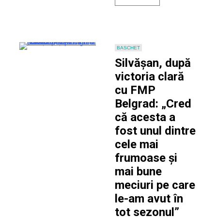
final”
BASCHET
Silvășan, după
victoria clară
cu FMP
Belgrad: „Cred
că acesta a
fost unul dintre
cele mai
frumoase și
mai bune
meciuri pe care
le-am avut în
tot sezonul”