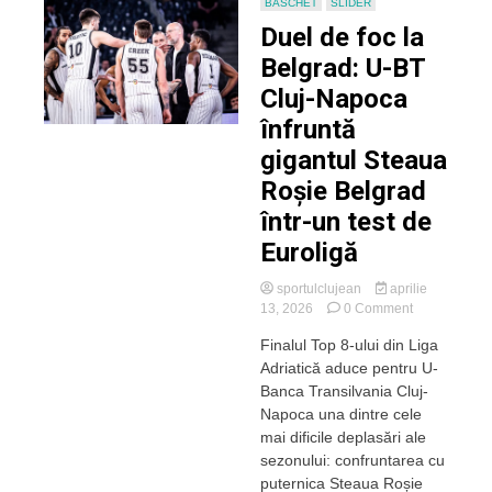
BASCHET
SLIDER
să
Duel de foc la
câștigăm
fiecare
Belgrad: U-BT
meci
Cluj-Napoca
pe
care
înfruntă
îl
gigantul Steaua
jucăm”
Roșie Belgrad
într-un test de
Euroligă
sportulclujean
aprilie
on
13, 2026
0 Comment
Duel
Finalul Top 8-ului din Liga
de
Adriatică aduce pentru U-
foc
la
Banca Transilvania Cluj-
Belgrad:
Napoca una dintre cele
U-
mai dificile deplasări ale
BT
sezonului: confruntarea cu
Cluj-
puternica Steaua Roșie
Napoca