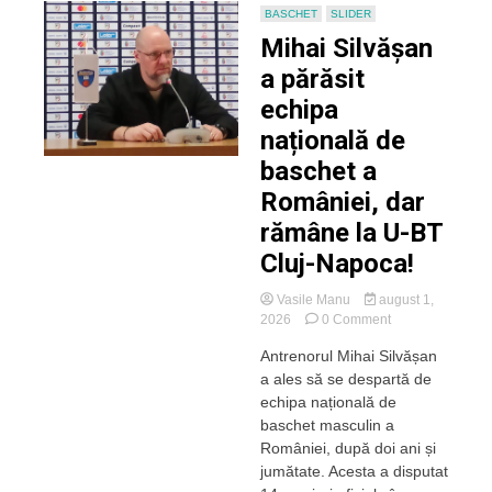
BASCHET
SLIDER
Mihai Silvășan
a părăsit
echipa
națională de
baschet a
României, dar
rămâne la U-BT
Cluj-Napoca!
Vasile Manu
august 1,
on
2026
0 Comment
Mihai
Antrenorul Mihai Silvășan
Silvășan
a ales să se despartă de
a
părăsit
echipa națională de
echipa
baschet masculin a
națională
României, după doi ani și
de
jumătate. Acesta a disputat
baschet