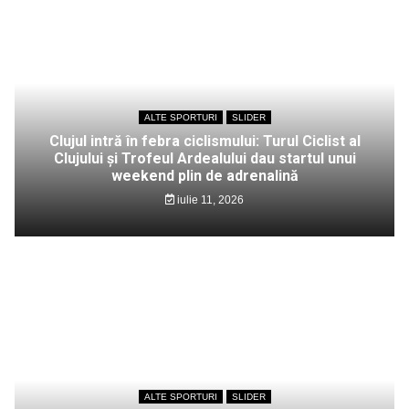
ALTE SPORTURI
SLIDER
Clujul intră în febra ciclismului: Turul Ciclist al
Clujului și Trofeul Ardealului dau startul unui
weekend plin de adrenalină
iulie 11, 2026
ALTE SPORTURI
SLIDER