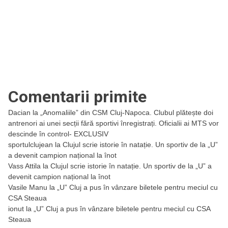
Comentarii primite
Dacian
la
„Anomaliile” din CSM Cluj-Napoca. Clubul plătește doi
antrenori ai unei secții fără sportivi înregistrați. Oficialii ai MTS vor
descinde în control- EXCLUSIV
sportulclujean
la
Clujul scrie istorie în natație. Un sportiv de la „U”
a devenit campion național la înot
Vass Attila
la
Clujul scrie istorie în natație. Un sportiv de la „U” a
devenit campion național la înot
Vasile Manu
la
„U” Cluj a pus în vânzare biletele pentru meciul cu
CSA Steaua
ionut
la
„U” Cluj a pus în vânzare biletele pentru meciul cu CSA
Steaua