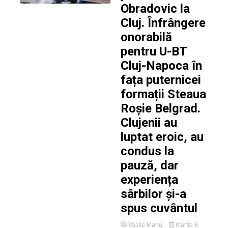
Obradovic la
Cluj. Înfrângere
onorabilă
pentru U-BT
Cluj-Napoca în
fața puternicei
formații Steaua
Roșie Belgrad.
Clujenii au
luptat eroic, au
condus la
pauză, dar
experiența
sârbilor și-a
spus cuvântul
Vasile Manu
martie 8,