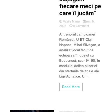
fiecare meci pe
care îl jucăm”
Vasile Manu
mai 9,
on
2026
0 Comment
Silvășan,
Antrenorul campioanei
după
României, U-BT Cluj-
victoria
obținută
Napoca, Mihai Silvășan, a
de
analizat jocul făcut de
U-
echipa sa în duelul cu
BT
Buducnost, scor 94-90, în
Cluj-
meciul al doilea al seriei
Napoca
din sferturile de finale ale
în
meciul
Ligii Adriatice. Un...
2
cu
Read More
Buducnost:
„Noi
vrem
să
luptăm
și