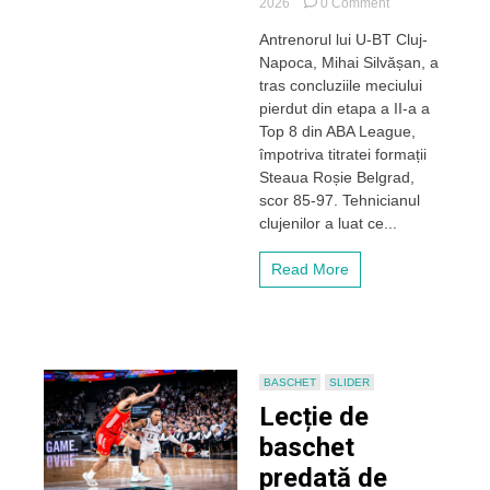
on
2026
0 Comment
Analiza
Antrenorul lui U-BT Cluj-
lui
Napoca, Mihai Silvășan, a
Silvășan
după
tras concluziile meciului
eșecul
pierdut din etapa a II-a a
cu
Top 8 din ABA League,
Steaua
împotriva titratei formații
Roșie
Steaua Roșie Belgrad,
Belgrad:
scor 85-97. Tehnicianul
„Cred
că
clujenilor a luat ce...
am
jucat
Read More
cu
mult
curaj”
BASCHET
SLIDER
Lecție de
baschet
predată de