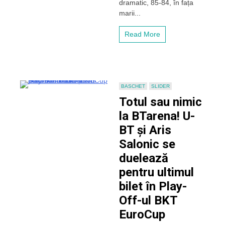
dramatic, 85-84, în fața
infarct
la
marii...
Oradea
și
Read More
al
șaptelea
trofeu
al
cupei
intră
BASCHET
SLIDER
în
Totul sau nimic
vitrina
alb-
la BTarena! U-
negrilor
BT și Aris
Salonic se
duelează
pentru ultimul
bilet în Play-
Off-ul BKT
EuroCup