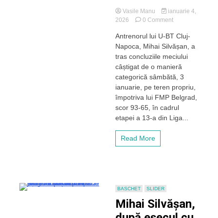
Vasile Manu
ianuarie 4,
on
2026
0 Comment
Silvășan,
Antrenorul lui U-BT Cluj-
după
Napoca, Mihai Silvășan, a
victoria
clară
tras concluziile meciului
cu
câștigat de o manieră
FMP
categorică sâmbătă, 3
Belgrad:
ianuarie, pe teren propriu,
„Cred
împotriva lui FMP Belgrad,
că
scor 93-65, în cadrul
acesta
a
etapei a 13-a din Liga...
fost
unul
Read More
dintre
cele
mai
frumoase
și
mai
BASCHET
SLIDER
bune
Mihai Silvășan,
meciuri
pe
după eșecul cu