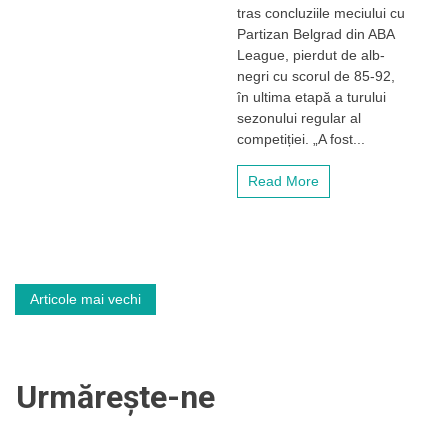
eșecul
tras concluziile meciului cu
cu
Partizan Belgrad din ABA
Partizan
League, pierdut de alb-
Belgrad
negri cu scorul de 85-92,
și
în ultima etapă a turului
atmosfera
sezonului regular al
incredibilă
în
competiției. „A fost...
BT
Arena:
Read More
„Sunt
foarte
mândru
de
jucătorii
noștri
Navigare
pentru
Articole mai vechi
felul
în
în
care
au
articole
Urmărește-ne
abordat
această
partidă”