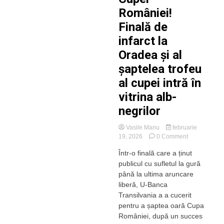
luptat
României!
eroic,
Finală de
au
condus
infarct la
la
Oradea și al
pauză,
dar
șaptelea trofeu
experiența
sârbilor
al cupei intră în
și-
vitrina alb-
a
spus
negrilor
cuvântul
Vasile Manu
februarie
on
19, 2026
0 Comment
U-
Într-o finală care a ținut
BT
publicul cu sufletul la gură
Cluj-
Napoca,
până la ultima aruncare
regina
liberă, U-Banca
Cupei
Transilvania a a cucerit
României!
pentru a șaptea oară Cupa
Finală
României, după un succes
de