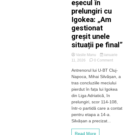
eșecul în
prelungiri cu
Igokea: „Am
gestionat
greșit unele
situații pe final”
Vasile Manu
ianuarie
on
11, 2026
0 Comment
Silvășan,
Antrenorul lui U-BT Cluj-
după
Napoca, Mihai Silvășan, a
eșecul
în
tras concluziile meciului
prelungiri
pierdut în fața lui Igokea
cu
din Liga Adriatică, în
Igokea:
prelungiri, scor 114-108,
„Am
într-o partidă care a contat
gestionat
pentru etapa a 14-a.
greșit
unele
Silvășan a precizat...
situații
pe
Read More