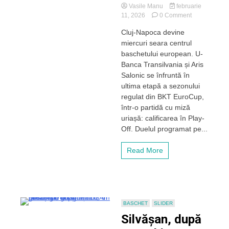
Vasile Manu
februarie
on
11, 2026
0 Comment
Totul
Cluj-Napoca devine
sau
miercuri seara centrul
nimic
la
baschetului european. U-
BTarena!
Banca Transilvania și Aris
U-
Salonic se înfruntă în
BT
ultima etapă a sezonului
și
regulat din BKT EuroCup,
Aris
într-o partidă cu miză
Salonic
se
uriașă: calificarea în Play-
duelează
Off. Duelul programat pe...
pentru
ultimul
Read More
bilet
în
Play-
Off-
ul
BKT
BASCHET
SLIDER
EuroCup
Silvășan, după