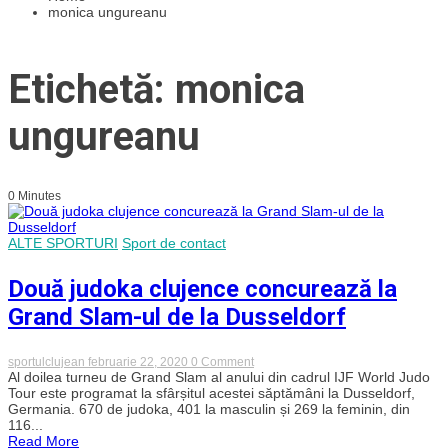
monica ungureanu
Etichetă: monica
ungureanu
0 Minutes
ALTE SPORTURI
Sport de contact
Două judoka clujence concurează la
Grand Slam-ul de la Dusseldorf
on
sportulclujean
februarie 22, 2020
0 Comment
Două
Al doilea turneu de Grand Slam al anului din cadrul IJF World Judo
judoka
Tour este programat la sfârșitul acestei săptămâni la Dusseldorf,
clujence
Germania. 670 de judoka, 401 la masculin și 269 la feminin, din
concurează
116...
la
Read More
Grand