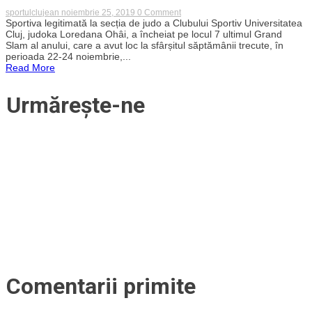
on
sportulclujean
noiembrie 25, 2019
0 Comment
PERFORMANȚĂ.
Sportiva legitimată la secția de judo a Clubului Sportiv Universitatea
Judoka
Cluj, judoka Loredana Ohâi, a încheiat pe locul 7 ultimul Grand
clujeană
Slam al anului, care a avut loc la sfârșitul săptămânii trecute, în
Loredana
perioada 22-24 noiembrie,...
Ohâi,
Read More
pe
locul
7
Urmărește-ne
la
Grand
Slamul
de
la
Osaka
Comentarii primite