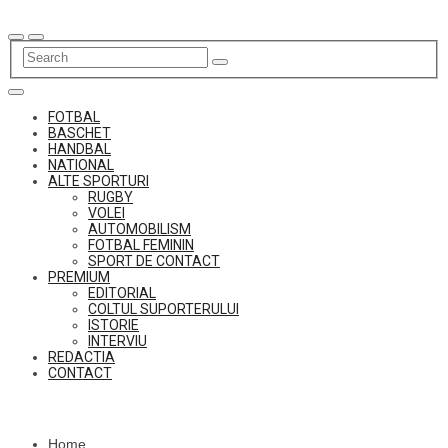
Skip
to
content
FOTBAL
BASCHET
HANDBAL
NATIONAL
ALTE SPORTURI
RUGBY
VOLEI
AUTOMOBILISM
FOTBAL FEMININ
SPORT DE CONTACT
PREMIUM
EDITORIAL
COLTUL SUPORTERULUI
ISTORIE
INTERVIU
REDACTIA
CONTACT
Home