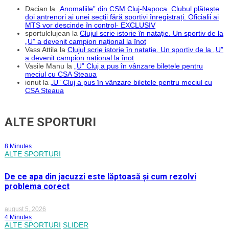
Dacian
la
„Anomaliile” din CSM Cluj-Napoca. Clubul plătește
doi antrenori ai unei secții fără sportivi înregistrați. Oficialii ai
MTS vor descinde în control- EXCLUSIV
sportulclujean
la
Clujul scrie istorie în natație. Un sportiv de la
„U” a devenit campion național la înot
Vass Attila
la
Clujul scrie istorie în natație. Un sportiv de la „U”
a devenit campion național la înot
Vasile Manu
la
„U” Cluj a pus în vânzare biletele pentru
meciul cu CSA Steaua
ionut
la
„U” Cluj a pus în vânzare biletele pentru meciul cu
CSA Steaua
ALTE SPORTURI
8 Minutes
ALTE SPORTURI
De ce apa din jacuzzi este lăptoasă și cum rezolvi
problema corect
august 5, 2026
4 Minutes
ALTE SPORTURI
SLIDER