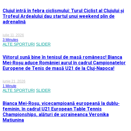
Clujul intră în febra ciclismului: Turul Ciclist al Clujului și
Trofeul Ardealului dau startul unui weekend plin de
adrenalină
iulie 11, 2026
3 Minutes
ALTE SPORTURI
SLIDER
Viitorul sună bine în tenisul de masă românesc! Bianca
Mei-Roșu aduce României aurul în cadrul Campionatelor
Europene de Tenis de masă U21 de la Cluj-Napoca!
iunie 21, 2026
1 Minute
ALTE SPORTURI
SLIDER
Bianca Mei-Roșu, vicecampioană europeană la dublu-
feminin, în cadrul U21 European Table Tennis
Championships, alături de ucraineanca Veronika
Matiunina