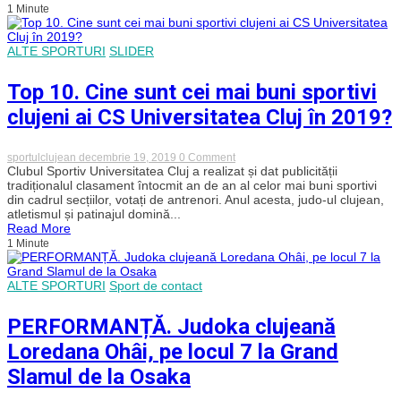
1 Minute
Slam-
ul
de
la
ALTE SPORTURI
SLIDER
Dusseldorf
Top 10. Cine sunt cei mai buni sportivi
clujeni ai CS Universitatea Cluj în 2019?
on
sportulclujean
decembrie 19, 2019
0 Comment
Top
Clubul Sportiv Universitatea Cluj a realizat și dat publicității
10.
tradiționalul clasament întocmit an de an al celor mai buni sportivi
Cine
din cadrul secțiilor, votați de antrenori. Anul acesta, judo-ul clujean,
sunt
atletismul și patinajul domină...
cei
Read More
mai
1 Minute
buni
sportivi
clujeni
ai
ALTE SPORTURI
Sport de contact
CS
Universitatea
Cluj
PERFORMANȚĂ. Judoka clujeană
în
2019?
Loredana Ohâi, pe locul 7 la Grand
Slamul de la Osaka