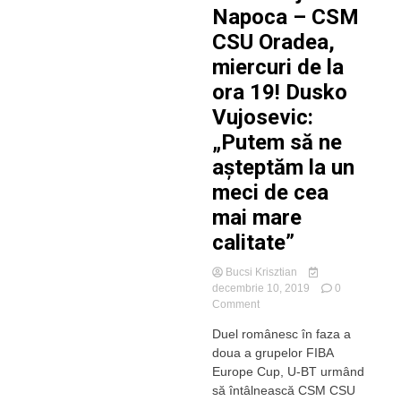
Bălcescu”
Napoca – CSM
CSU Oradea,
miercuri de la
ora 19! Dusko
Vujosevic:
„Putem să ne
așteptăm la un
meci de cea
mai mare
calitate”
Bucsi Krisztian
decembrie 10, 2019
0
on
Comment
U-
Duel românesc în faza a
BT
doua a grupelor FIBA
Cluj-
Napoca
Europe Cup, U-BT urmând
–
să întâlnească CSM CSU
CSM