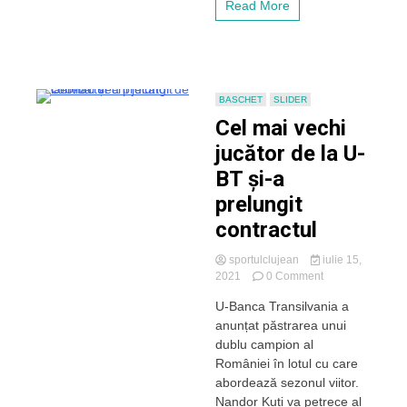
Read More
BASCHET
SLIDER
Cel mai vechi
jucător de la U-
BT și-a
prelungit
contractul
sportulclujean
iulie 15,
on
2021
0 Comment
Cel
U-Banca Transilvania a
mai
anunțat păstrarea unui
vechi
jucător
dublu campion al
de
României în lotul cu care
la
abordează sezonul viitor.
U-
Nandor Kuti va petrece al
BT