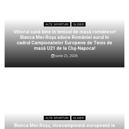
ALTE SPORTURI
SLIDER
Viitorul sună bine în tenisul de masă românesc!
Bianca Mei-Roșu aduce României aurul în
cadrul Campionatelor Europene de Tenis de
masă U21 de la Cluj-Napoca!
iunie 21, 2026
ALTE SPORTURI
SLIDER
Bianca Mei-Roșu, vicecampioană europeană la