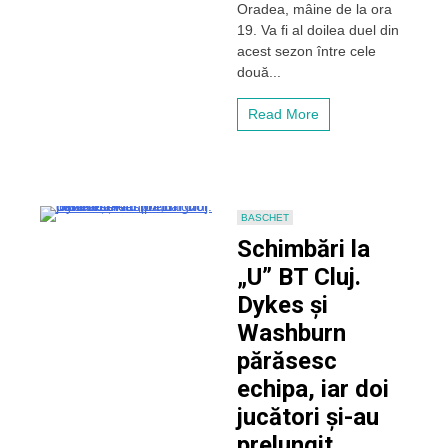
Oradea, mâine de la ora
CSU
19. Va fi al doilea duel din
Oradea,
acest sezon între cele
miercuri
două...
de
la
ora
Read More
19!
Dusko
Vujosevic:
„Putem
să
ne
BASCHET
așteptăm
Schimbări la
la
un
„U” BT Cluj.
meci
Dykes și
de
cea
Washburn
mai
părăsesc
mare
calitate”
echipa, iar doi
jucători și-au
prelungit