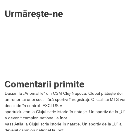
Urmărește-ne
Comentarii primite
Dacian
la
„Anomaliile” din CSM Cluj-Napoca. Clubul plătește doi
antrenori ai unei secții fără sportivi înregistrați. Oficialii ai MTS vor
descinde în control- EXCLUSIV
sportulclujean
la
Clujul scrie istorie în natație. Un sportiv de la „U”
a devenit campion național la înot
Vass Attila
la
Clujul scrie istorie în natație. Un sportiv de la „U” a
devenit campion național la înot