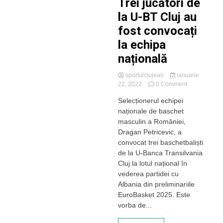
Trei jucători de
la U-BT Cluj au
fost convocați
la echipa
națională
sportulclujean
ianuarie
on
22, 2022
0 Comment
Trei
Selecționerul echipei
jucători
naționale de baschet
de
la
masculin a României,
U-
Dragan Petricevic, a
BT
convocat trei baschetbaliști
Cluj
de la U-Banca Transilvania
au
Cluj la lotul național în
fost
vederea partidei cu
convocați
la
Albania din preliminariile
echipa
EuroBasket 2025. Este
națională
vorba de...