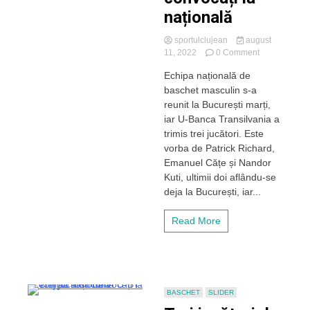
națională
sportulclujean
august
on
11, 2022
0 Comment
Trei
Echipa națională de
baschetbalișt
baschet masculin s-a
de
la
reunit la București marți,
U-
iar U-Banca Transilvania a
BT
trimis trei jucători. Este
Cluj,
vorba de Patrick Richard,
convocați
Emanuel Cățe și Nandor
la
Kuti, ultimii doi aflându-se
națională
deja la București, iar...
Read More
BASCHET
SLIDER