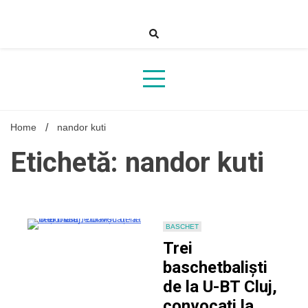
Skip
to
content
Home
nandor kuti
Etichetă: nandor kuti
BASCHET
Trei
baschetbaliști
de la U-BT Cluj,
convocați la