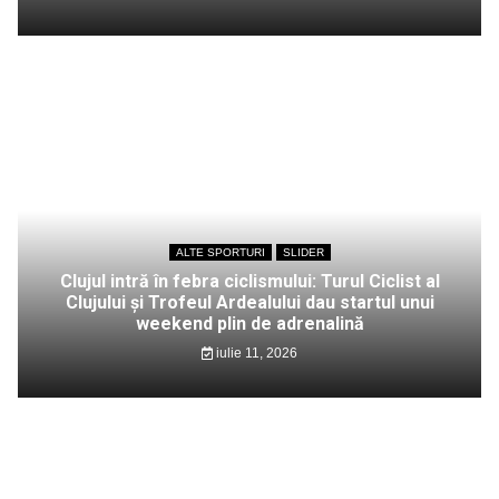
ALTE SPORTURI
SLIDER
Clujul intră în febra ciclismului: Turul Ciclist al
Clujului și Trofeul Ardealului dau startul unui
weekend plin de adrenalină
iulie 11, 2026