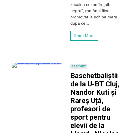
zecelea sezon în „alb-
și-
negru”, românul fiind
a
prelungit
promovat la echipa mare
contractul
după ce...
Read More
BASCHET
Baschetbaliștii
de la U-BT Cluj,
Nandor Kuti și
Rareș Uță,
profesori de
sport pentru
elevii de la