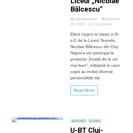
Liceul „Nicolae
Bălcescu”
sportulclujean
februarie
on
26, 2020
0 Comment
Baschetbalișt
Elevii clujeni ai clasei a III-
de
a E de la Liceul Teoretic
la
U-
Nicolae Bălcescu din Cluj-
BT
Napoca vor participa la
Cluj,
proiectul „Învață de la cei
Nandor
mai buni”, inițiativă în care
Kuti
copiii au invitat diverse
și
personalități ale...
Rareș
Uță,
profesori
Read More
de
sport
pentru
elevii
de
la
BASCHET
SLIDER
Liceul
U-BT Cluj-
„Nicolae