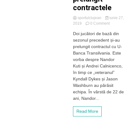
contractele
sportulclujean
iunie 27,
on
2019
0 Comment
Schimbări
Doi jucători de bază din
la
sezonul precedent și-au
„U”
BT
prelungit contractul cu U-
Cluj.
Banca Transilvania. Este
Dykes
vorba despre Nandor
și
Kuti și Andrei Calnicenco,
Washburn
în timp ce „veteranul”
părăsesc
Kyndall Dykes și Jason
echipa,
iar
Washburn au părăsit
doi
echipa. În vârstă de 22 de
jucători
ani, Nandor...
și-
au
Read More
prelungit
contractele