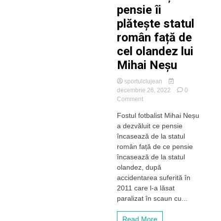
pensie îi
plătește statul
român față de
cel olandez lui
Mihai Neșu
sportulclujean
decembrie 26, 2022
0
on
Comment
DIFERENȚE.
Fostul fotbalist Mihai Neșu
Ce
a dezvăluit ce pensie
pensie
îi
încasează de la statul
plătește
român față de ce pensie
statul
încasează de la statul
român
olandez, după
față
accidentarea suferită în
de
2011 care l-a lăsat
cel
olandez
paralizat în scaun cu...
lui
Mihai
Read More