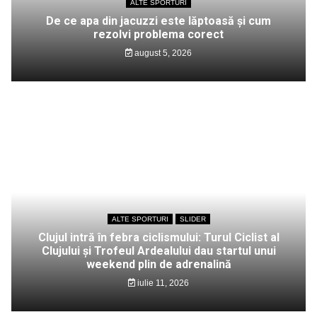
ALTE SPORTURI
De ce apa din jacuzzi este lăptoasă și cum
rezolvi problema corect
august 5, 2026
ALTE SPORTURI
SLIDER
Clujul intră în febra ciclismului: Turul Ciclist al
Clujului și Trofeul Ardealului dau startul unui
weekend plin de adrenalină
iulie 11, 2026