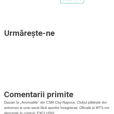
Neșu
Urmărește-ne
Comentarii primite
Dacian
la
„Anomaliile” din CSM Cluj-Napoca. Clubul plătește doi
antrenori ai unei secții fără sportivi înregistrați. Oficialii ai MTS vor
descinde în control- EXCLUSIV