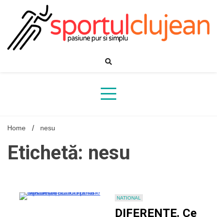
Skip
to
content
Home
nesu
Etichetă: nesu
NATIONAL
DIFERENȚE. Ce