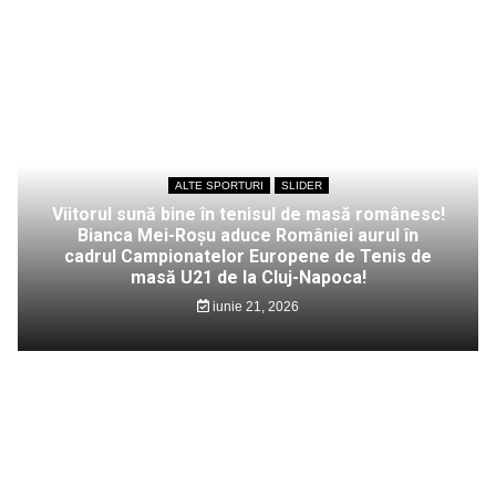
ALTE SPORTURI
SLIDER
Viitorul sună bine în tenisul de masă românesc!
Bianca Mei-Roșu aduce României aurul în
cadrul Campionatelor Europene de Tenis de
masă U21 de la Cluj-Napoca!
iunie 21, 2026