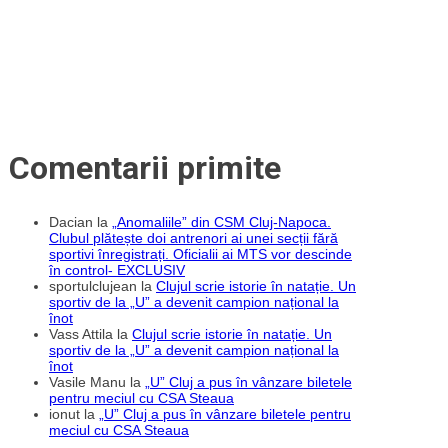
Comentarii primite
Dacian
la
„Anomaliile” din CSM Cluj-Napoca.
Clubul plătește doi antrenori ai unei secții fără
sportivi înregistrați. Oficialii ai MTS vor descinde
în control- EXCLUSIV
sportulclujean
la
Clujul scrie istorie în natație. Un
sportiv de la „U” a devenit campion național la
înot
Vass Attila
la
Clujul scrie istorie în natație. Un
sportiv de la „U” a devenit campion național la
înot
Vasile Manu
la
„U” Cluj a pus în vânzare biletele
pentru meciul cu CSA Steaua
ionut
la
„U” Cluj a pus în vânzare biletele pentru
meciul cu CSA Steaua