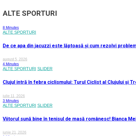
ALTE SPORTURI
8 Minutes
ALTE SPORTURI
De ce apa din jacuzzi este lăptoasă și cum rezolvi proble
august 5, 2026
4 Minutes
ALTE SPORTURI
SLIDER
Clujul intră în febra ciclismului: Turul Ciclist al Clujului ș
iulie 11, 2026
3 Minutes
ALTE SPORTURI
SLIDER
Viitorul sună bine în tenisul de masă românesc! Bianca M
iunie 21, 2026