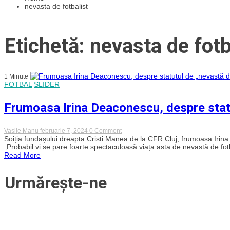
nevasta de fotbalist
Etichetă: nevasta de fotb
1 Minute
FOTBAL
SLIDER
Frumoasa Irina Deaconescu, despre statu
on
Vasile Manu
februarie 7, 2024
0 Comment
Frumoasa
Soiția fundașului dreapta Cristi Manea de la CFR Cluj, frumoasa Irina 
Irina
„Probabil vi se pare foarte spectaculoasă viața asta de nevastă de fotb
Deaconescu,
Read More
despre
statutul
de
Urmărește-ne
„nevastă
de
fotbalist”