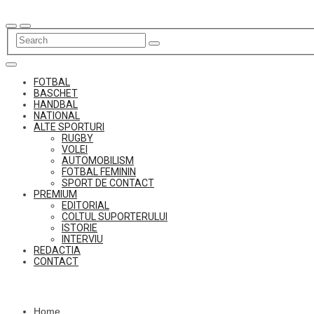
Skip
to
content
FOTBAL
BASCHET
HANDBAL
NATIONAL
ALTE SPORTURI
RUGBY
VOLEI
AUTOMOBILISM
FOTBAL FEMININ
SPORT DE CONTACT
PREMIUM
EDITORIAL
COLTUL SUPORTERULUI
ISTORIE
INTERVIU
REDACTIA
CONTACT
Home