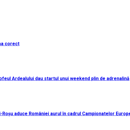
ma corect
i Trofeul Ardealului dau startul unui weekend plin de adrenalină
ei-Roșu aduce României aurul în cadrul Campionatelor Europ