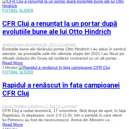
a
anunțat
mutarea
FOTBAL
SLIDER
tânărului
portar:
„Sunt
CFR Cluj a renunțat la un portar după
sigur
că
evoluțiile bune ale lui Otto Hindrich
va
crește
foarte
on
sportulclujean
decembrie 20, 2021
0 Comment
mult”
CFR
Evoluțiile bune ale tânărului portar Otto Hindrich l-au adus în centrul
Cluj
atenției, iar prestațiile sale din ultimele etape din 2021 i-au făcut pe
a
oficialii clubului din Gruia să rezilieze contractul cu un alt portar...
renunțat
Read More
la
3 Minutes
un
FOTBAL
SLIDER
portar
după
evoluțiile
Rapidul a renăscut în fața campioanei
bune
ale
CFR Cluj
lui
Otto
Hindrich
on
Daniel Kerekes
octombrie 17, 2021
0 Comment
Rapidul
CFR Cluj a cedat duminică, 17 octombrie, fără drept de apel, în fața
a
Rapidului, în deplasare, scor 2-0 (1-0), într-o partidă în care elevii
renăscut
lui Petrescu au fost de nerecunoscut. Arena din Mioveni i-a...
în
Read More
fața