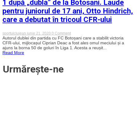
1 după „dubla” de la Botoșani. Laude
1
în
pentru juniorul de 17 ani, Otto Hindrich,
tricoul
lui
care a debutat în tricoul CFR-ului
CFR
Cluj
–
on
sportulclujean
iunie 21, 2020
0 Comment
FOTO
Ciprian
Autorul dublei din partida cu FC Botoșani care a stabilit victoria
Deac
CFR-ului, mijlocașul Ciprian Deac a fost ales omul meciului și a
a
ajuns la borna 50 de goluri în Liga 1. Acesta a reușit...
ajuns
Read More
la
golul
50
Urmărește-ne
în
Liga
1
după
„dubla”
de
la
Botoșani.
Laude
pentru
juniorul
de
17
ani,
Otto
Hindrich,
care