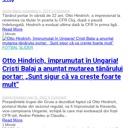
on
Vasile Manu
noiembrie 8, 2024
0 Comment
Otto
Tânărul portar în vârstă de 22 ani, Otto Hindrich, a impresionat la
Hindrich
revenirea ca titular în poarta lu CFR Cluj, după o pauză
nu
îndelungată. Hindrich a evoluat ultima dată la CFR în prima ligă...
a
Read More
dezamăgit
1 Minute
la
revenirea
ca
titular
FOTBAL
SLIDER
în
poarta
Otto Hindrich, împrumutat în Ungaria!
lui
CFR
Cristi Balaj a anunțat mutarea tânărului
Cluj
portar: „Sunt sigur că va crește foarte
mult”
on
Daniel Kerekes
mai 31, 2022
0 Comment
Otto
Președintele trupei din Gruia a dezvăluit faptul că Otto Hindrich,
Hindrich,
portarul titular din sezonul regulat, va fi împrumutat la Kisvarda,
împrumutat
vice-campioana Ungariei, echipă la care mai evoluează doi foști
în
CFR-iști, Andrei Peteleu și Claudiu...
Ungaria!
Read More
Cristi
1 Minute
Balaj