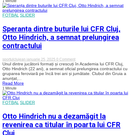
1 Minute
pe
portarul
Otto
Hindrich.
FOTBAL
SLIDER
Primele
imagini
Speranța dintre buturile lui CFR Cluj,
în
tricoul
Otto Hindrich, a semnat prelungirea
formația
Legia
contractului
Varșovia.
„Clujul
va
fi
on
sportulclujean
ianuarie 25, 2025
0 Comment
mereu
Speranța
Unul dintre jucătorii formați și crescuți în Academia lui CFR Cluj,
casa
dintre
Otto Hindrich (22 ani), a semnat oficial prelungirea contractului cu
ta!”
buturile
gruparea feroviară pe încă trei ani și jumătate. Clubul din Gruia a
lui
anunțat,...
CFR
Read More
Cluj,
1 Minute
Otto
Hindrich,
a
semnat
FOTBAL
SLIDER
prelungirea
contractului
Otto Hindrich nu a dezamăgit la
revenirea ca titular în poarta lui CFR
Cluj