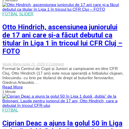
2 Minutes
campioanei
CFR
Cluj
FOTBAL
SLIDER
Otto Hindrich, ascensiunea juniorului
de 17 ani care și-a făcut debutul ca
titular în Liga 1 în tricoul lui CFR Cluj –
FOTO
on
Vasile Manu
iunie 21, 2020
0 Comment
Otto
Format la Centrul de Copii și Juniori ai campioanei en-titre CFR
Hindrich,
Cluj, Otto Hindrich (17 ani) este noua speranță a fotbalului clujean,
ascensiunea
înlocuindu- cu brio pe titularul de drept al buturilor feroviarilor,
juniorului
Giedrus Arlauskis....
de
Read More
17
1 Minute
ani
care
și-
a
făcut
FOTBAL
debutul
ca
titular
Ciprian Deac a ajuns la golul 50 în Liga
în
Liga