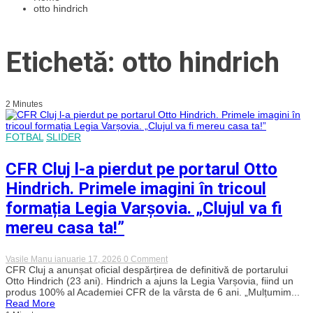
otto hindrich
Etichetă: otto hindrich
2 Minutes
FOTBAL
SLIDER
CFR Cluj l-a pierdut pe portarul Otto
Hindrich. Primele imagini în tricoul
formația Legia Varșovia. „Clujul va fi
mereu casa ta!”
on
Vasile Manu
ianuarie 17, 2026
0 Comment
CFR
CFR Cluj a anunșat oficial despărțirea de definitivă de portarului
Cluj
Otto Hindrich (23 ani). Hindrich a ajuns la Legia Varșovia, fiind un
l-
produs 100% al Academiei CFR de la vârsta de 6 ani. „Mulțumim...
a
Read More
pierdut