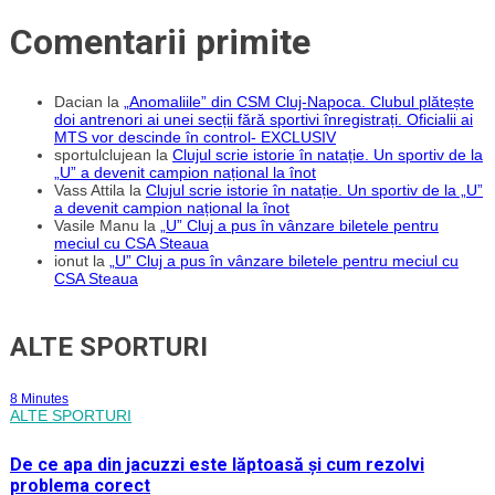
a
debutat
Comentarii primite
în
tricoul
CFR-
ului
Dacian
la
„Anomaliile” din CSM Cluj-Napoca. Clubul plătește
doi antrenori ai unei secții fără sportivi înregistrați. Oficialii ai
MTS vor descinde în control- EXCLUSIV
sportulclujean
la
Clujul scrie istorie în natație. Un sportiv de la
„U” a devenit campion național la înot
Vass Attila
la
Clujul scrie istorie în natație. Un sportiv de la „U”
a devenit campion național la înot
Vasile Manu
la
„U” Cluj a pus în vânzare biletele pentru
meciul cu CSA Steaua
ionut
la
„U” Cluj a pus în vânzare biletele pentru meciul cu
CSA Steaua
ALTE SPORTURI
8 Minutes
ALTE SPORTURI
De ce apa din jacuzzi este lăptoasă și cum rezolvi
problema corect