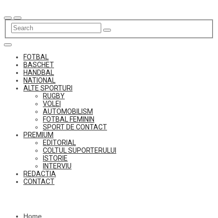
Skip
to
content
FOTBAL
BASCHET
HANDBAL
NATIONAL
ALTE SPORTURI
RUGBY
VOLEI
AUTOMOBILISM
FOTBAL FEMININ
SPORT DE CONTACT
PREMIUM
EDITORIAL
COLTUL SUPORTERULUI
ISTORIE
INTERVIU
REDACTIA
CONTACT
Home