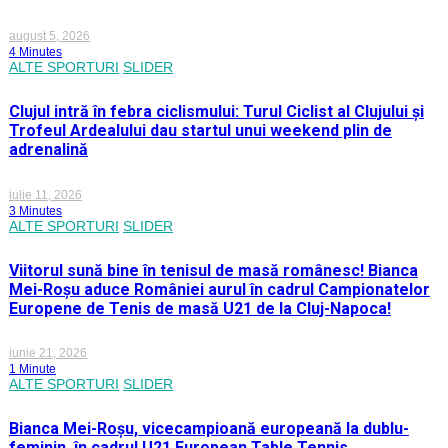
august 5, 2026
4 Minutes
ALTE SPORTURI
SLIDER
Clujul intră în febra ciclismului: Turul Ciclist al Clujului și
Trofeul Ardealului dau startul unui weekend plin de
adrenalină
iulie 11, 2026
3 Minutes
ALTE SPORTURI
SLIDER
Viitorul sună bine în tenisul de masă românesc! Bianca
Mei-Roșu aduce României aurul în cadrul Campionatelor
Europene de Tenis de masă U21 de la Cluj-Napoca!
iunie 21, 2026
1 Minute
ALTE SPORTURI
SLIDER
Bianca Mei-Roșu, vicecampioană europeană la dublu-
feminin, în cadrul U21 European Table Tennis