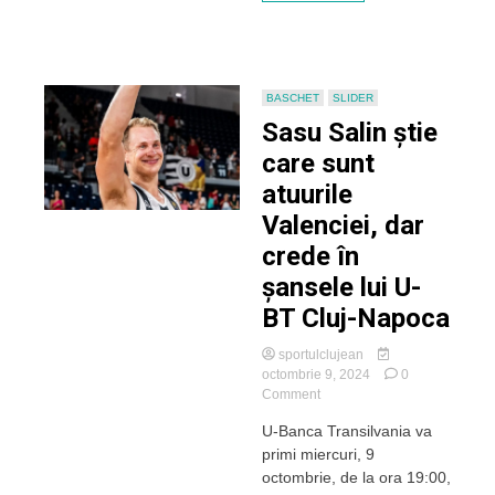
bătălie”
BASCHET
SLIDER
Sasu Salin știe
care sunt
atuurile
Valenciei, dar
crede în
șansele lui U-
BT Cluj-Napoca
sportulclujean
octombrie 9, 2024
0
on
Comment
Sasu
U-Banca Transilvania va
Salin
primi miercuri, 9
știe
care
octombrie, de la ora 19:00,
sunt