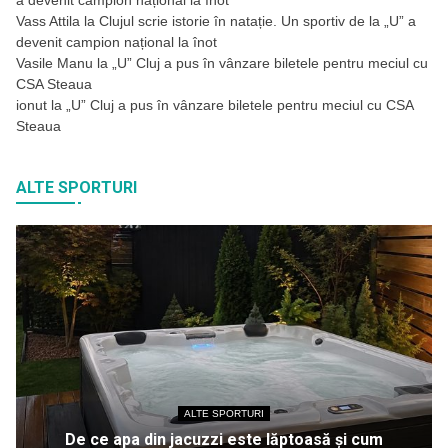
Vass Attila
la
Clujul scrie istorie în natație. Un sportiv de la „U” a
devenit campion național la înot
Vasile Manu
la
„U” Cluj a pus în vânzare biletele pentru meciul cu
CSA Steaua
ionut
la
„U” Cluj a pus în vânzare biletele pentru meciul cu CSA
Steaua
ALTE SPORTURI
ALTE SPORTURI
De ce apa din jacuzzi este lăptoasă și cum