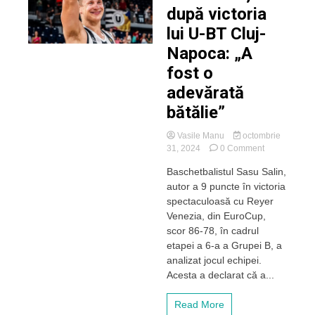
după victoria
lui U-BT Cluj-
Napoca: „A
fost o
adevărată
bătălie”
Vasile Manu
octombrie
on
31, 2024
0 Comment
Sasu
Baschetbalistul Sasu Salin,
Salin,
autor a 9 puncte în victoria
după
victoria
spectaculoasă cu Reyer
lui
Venezia, din EuroCup,
U-
scor 86-78, în cadrul
BT
etapei a 6-a a Grupei B, a
Cluj-
analizat jocul echipei.
Napoca:
Acesta a declarat că a...
„A
fost
o
Read More
adevărată