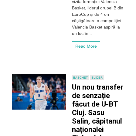
vizita formației Valencia
atuurile
Basket, liderul grupei B din
Valenciei,
EuroCup și de 4 ori
dar
câștigătoare a competiției.
crede
Valencia Basket aspiră la
în
șansele
un loc în...
lui
U-
Read More
BT
Cluj-
Napoca
BASCHET
SLIDER
Un nou transfer
de senzație
făcut de U-BT
Cluj. Sasu
Salin, căpitanul
naționalei