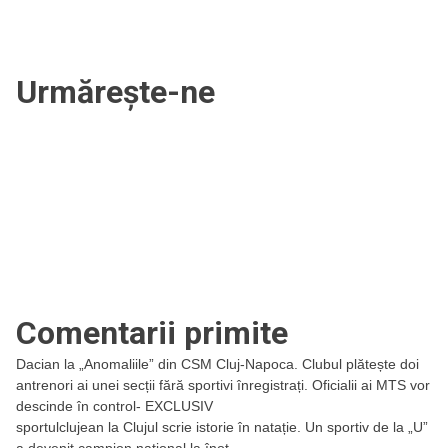
cu
campioana
României
Urmărește-ne
Comentarii primite
Dacian
la
„Anomaliile” din CSM Cluj-Napoca. Clubul plătește doi
antrenori ai unei secții fără sportivi înregistrați. Oficialii ai MTS vor
descinde în control- EXCLUSIV
sportulclujean
la
Clujul scrie istorie în natație. Un sportiv de la „U”
a devenit campion național la înot