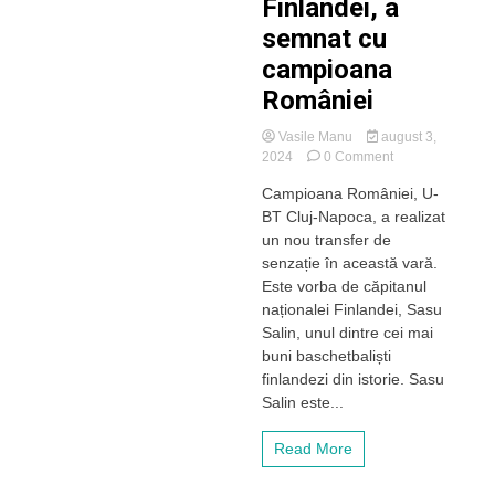
Finlandei, a
semnat cu
campioana
României
Vasile Manu
august 3,
on
2024
0 Comment
Un
Campioana României, U-
nou
BT Cluj-Napoca, a realizat
transfer
de
un nou transfer de
senzație
senzație în această vară.
făcut
Este vorba de căpitanul
de
naționalei Finlandei, Sasu
U-
Salin, unul dintre cei mai
BT
buni baschetbaliști
Cluj.
Sasu
finlandezi din istorie. Sasu
Salin,
Salin este...
căpitanul
naționalei
Read More
Finlandei,
a
semnat