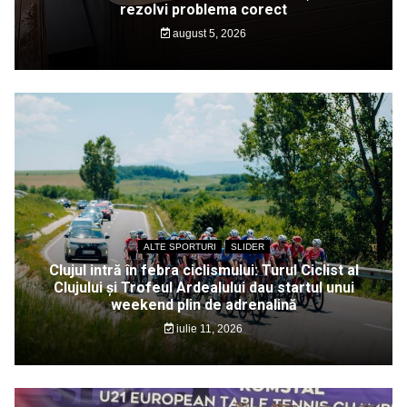
rezolvi problema corect
august 5, 2026
ALTE SPORTURI
SLIDER
Clujul intră în febra ciclismului: Turul Ciclist al
Clujului și Trofeul Ardealului dau startul unui
weekend plin de adrenalină
iulie 11, 2026