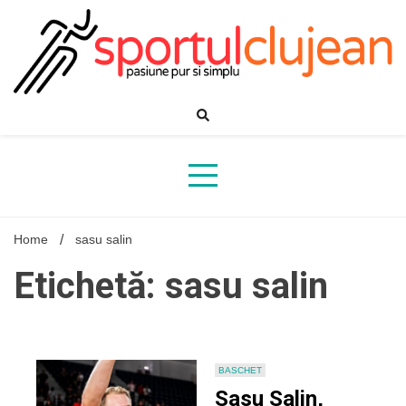
Skip
to
content
Home
sasu salin
Etichetă: sasu salin
BASCHET
Sasu Salin,