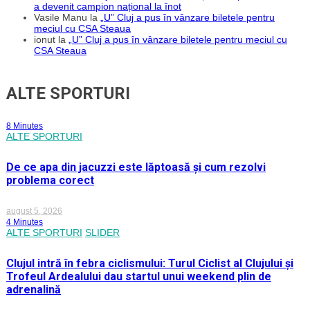
a devenit campion național la înot
Vasile Manu
la
„U” Cluj a pus în vânzare biletele pentru
meciul cu CSA Steaua
ionut
la
„U” Cluj a pus în vânzare biletele pentru meciul cu
CSA Steaua
ALTE SPORTURI
8 Minutes
ALTE SPORTURI
De ce apa din jacuzzi este lăptoasă și cum rezolvi
problema corect
august 5, 2026
4 Minutes
ALTE SPORTURI
SLIDER
Clujul intră în febra ciclismului: Turul Ciclist al Clujului și
Trofeul Ardealului dau startul unui weekend plin de
adrenalină