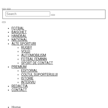
Skip
to
content
FOTBAL
BASCHET
HANDBAL
NATIONAL
ALTE SPORTURI
RUGBY
VOLEI
AUTOMOBILISM
FOTBAL FEMININ
SPORT DE CONTACT
PREMIUM
EDITORIAL
COLTUL SUPORTERULUI
ISTORIE
INTERVIU
REDACTIA
CONTACT
Home