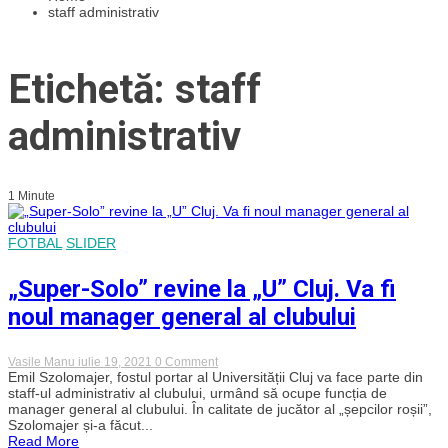
staff administrativ
Etichetă: staff
administrativ
1 Minute
FOTBAL
SLIDER
„Super-Solo” revine la „U” Cluj. Va fi
noul manager general al clubului
on
Vasile Manu
iulie 19, 2021
0 Comment
„Super-
Emil Szolomajer, fostul portar al Universității Cluj va face parte din
Solo”
staff-ul administrativ al clubului, urmând să ocupe funcția de
revine
manager general al clubului. În calitate de jucător al „șepcilor roșii”,
la
Szolomajer și-a făcut...
„U”
Read More
Cluj.