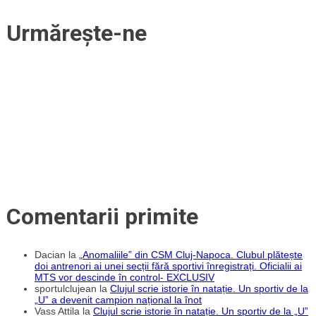
Va
fi
Urmărește-ne
noul
manager
general
al
clubului
Comentarii primite
Dacian
la
„Anomaliile” din CSM Cluj-Napoca. Clubul plătește
doi antrenori ai unei secții fără sportivi înregistrați. Oficialii ai
MTS vor descinde în control- EXCLUSIV
sportulclujean
la
Clujul scrie istorie în natație. Un sportiv de la
„U” a devenit campion național la înot
Vass Attila
la
Clujul scrie istorie în natație. Un sportiv de la „U”