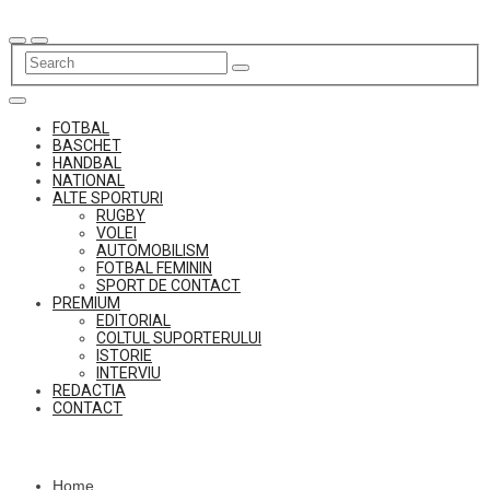
Skip
to
content
FOTBAL
BASCHET
HANDBAL
NATIONAL
ALTE SPORTURI
RUGBY
VOLEI
AUTOMOBILISM
FOTBAL FEMININ
SPORT DE CONTACT
PREMIUM
EDITORIAL
COLTUL SUPORTERULUI
ISTORIE
INTERVIU
REDACTIA
CONTACT
Home