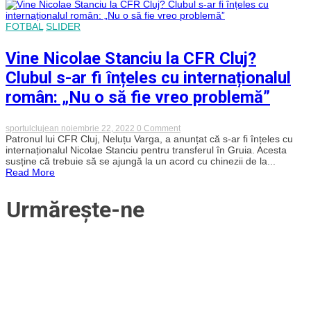
la
Cluj!
Căpitanul
FOTBAL
SLIDER
naționalei
este
între
Vine Nicolae Stanciu la CFR Cluj?
„U”
Cluj
Clubul s-ar fi înțeles cu internaționalul
și
CFR
român: „Nu o să fie vreo problemă”
on
sportulclujean
noiembrie 22, 2022
0 Comment
Vine
Patronul lui CFR Cluj, Neluțu Varga, a anunțat că s-ar fi înțeles cu
Nicolae
internaționalul Nicolae Stanciu pentru transferul în Gruia. Acesta
Stanciu
susține că trebuie să se ajungă la un acord cu chinezii de la...
la
Read More
CFR
Cluj?
Clubul
Urmărește-ne
s-
ar
fi
înțeles
cu
internaționalul
român:
„Nu
o
să
fie