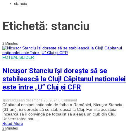
stanciu
Etichetă: stanciu
2 Minutes
FOTBAL
SLIDER
Nicușor Stanciu își dorește să se
stabilească la Cluj! Căpitanul naționalei
este între „U” Cluj și CFR
on
sportulclujean
decembrie 25, 2024
0 Comment
Nicușor
Căpitanul echipei naționale de fotba a României, Nicușor Stanciu
Stanciu
(31 ani), își dorește să se stabilească la Cluj. Familia acestuia
își
încearcă să îl convingă pe fotbalist să aleagă un club din Cluj,
dorește
Universitatea sau...
să
Read More
se
2 Minutes
stabilească