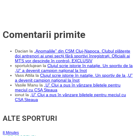
vreo
problemă”
Comentarii primite
Dacian
la
„Anomaliile” din CSM Cluj-Napoca. Clubul plătește
doi antrenori ai unei secții fără sportivi înregistrați. Oficialii ai
MTS vor descinde în control- EXCLUSIV
sportulclujean
la
Clujul scrie istorie în natație. Un sportiv de la
„U” a devenit campion național la înot
Vass Attila
la
Clujul scrie istorie în natație. Un sportiv de la „U”
a devenit campion național la înot
Vasile Manu
la
„U” Cluj a pus în vânzare biletele pentru
meciul cu CSA Steaua
ionut
la
„U” Cluj a pus în vânzare biletele pentru meciul cu
CSA Steaua
ALTE SPORTURI
8 Minutes