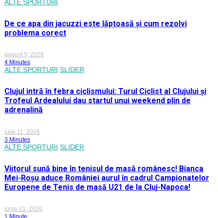
ALTE SPORTURI
De ce apa din jacuzzi este lăptoasă și cum rezolvi
problema corect
august 5, 2026
4 Minutes
ALTE SPORTURI
SLIDER
Clujul intră în febra ciclismului: Turul Ciclist al Clujului și
Trofeul Ardealului dau startul unui weekend plin de
adrenalină
iulie 11, 2026
3 Minutes
ALTE SPORTURI
SLIDER
Viitorul sună bine în tenisul de masă românesc! Bianca
Mei-Roșu aduce României aurul în cadrul Campionatelor
Europene de Tenis de masă U21 de la Cluj-Napoca!
iunie 21, 2026
1 Minute