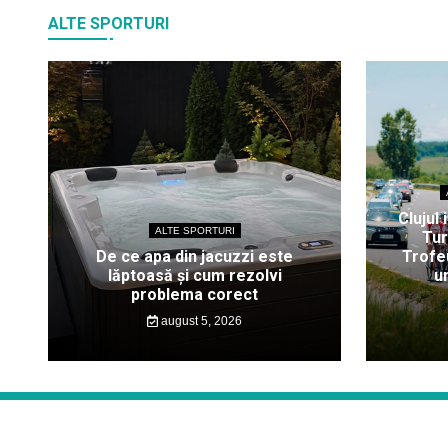
ALTE SPORTURI
Clujul 
ALTE SPORTURI
Tur
De ce apa din jacuzzi este
Trofeu
lăptoasă și cum rezolvi
u
problema corect
august 5, 2026