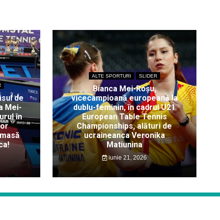
ALTE SPORTURI
SLIDER
R
Bianca Mei-Roșu,
isul de
vicecampioană europeană la
a Mei-
dublu-feminin, în cadrul U21
rul în
European Table Tennis
lor
Championships, alături de
 masă
ucraineanca Veronika
ca!
Matiunina
iunie 21, 2026