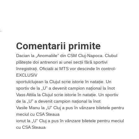
.
Comentarii primite
Dacian
la
„Anomaliile” din CSM Cluj-Napoca. Clubul
plătește doi antrenori ai unei secții fără sportivi
înregistrați. Oficialii ai MTS vor descinde în control-
EXCLUSIV
sportulclujean
la
Clujul scrie istorie în natație. Un
sportiv de la „U” a devenit campion național la înot
Vass Attila
la
Clujul scrie istorie în natație. Un sportiv
de la „U” a devenit campion național la înot
Vasile Manu
la
„U” Cluj a pus în vânzare biletele pentru
meciul cu CSA Steaua
ionut
la
„U” Cluj a pus în vânzare biletele pentru meciul
cu CSA Steaua