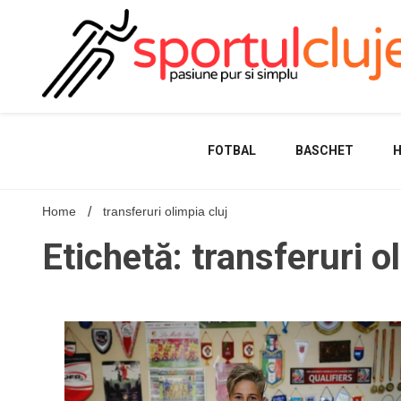
Skip
to
content
FOTBAL
BASCHET
Home
transferuri olimpia cluj
Etichetă: transferuri o