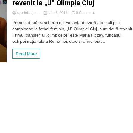
revenit la „U” Olimpia Cluj
on
sportulclujean
iulie 3, 2019
0 Comment
Întăriri
Primele două transferuri din vacanța de vară ale multiplei
pentru
campioane la fotbal feminin, „U” Olimpiei Cluj, sunt două reveniri
Champions
League
Primul transfer al „olimpicelor” este Maria Ficzay, fundașul
–
echipei naționale a României, care și-a încheiat...
Două
jucătoare
Read More
cu
experiență
au
revenit
la
„U”
Olimpia
Cluj