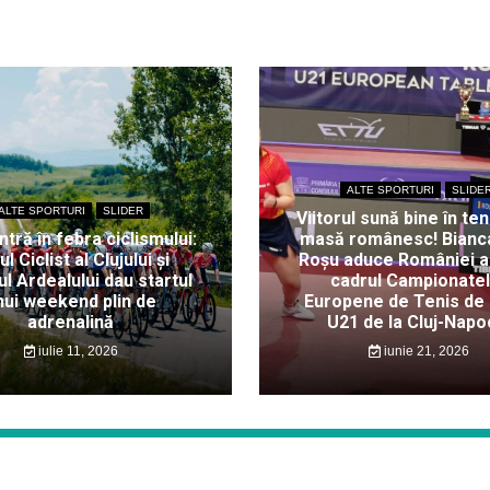
ALTE SPORTURI
SLIDE
ALTE SPORTURI
SLIDER
Viitorul sună bine în ten
intră în febra ciclismului:
masă românesc! Bianc
ul Ciclist al Clujului și
Roșu aduce României au
l Ardealului dau startul
cadrul Campionate
nui weekend plin de
Europene de Tenis de
adrenalină
U21 de la Cluj-Napo
iulie 11, 2026
iunie 21, 2026
Proudly powered by WordPress
|
Theme: Story News by
WalkerWP
.