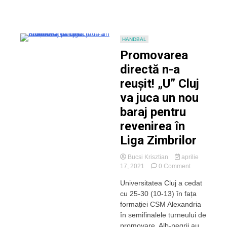
HANDBAL
Promovarea
directă n-a
reușit! „U” Cluj
va juca un nou
baraj pentru
revenirea în
Liga Zimbrilor
Bucsi Krisztian
aprilie
on
17, 2021
0 Comment
Promovarea
Universitatea Cluj a cedat
directă
cu 25-30 (10-13) în fața
n-
a
formației CSM Alexandria
reușit!
în semifinalele turneului de
„U”
promovare. Alb-negrii au