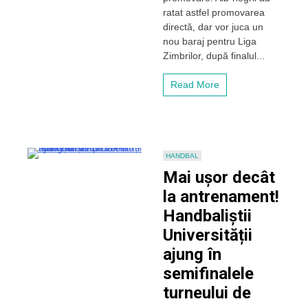
Cluj
ratat astfel promovarea
va
directă, dar vor juca un
juca
nou baraj pentru Liga
un
nou
Zimbrilor, după finalul...
baraj
pentru
Read More
revenirea
în
Liga
Zimbrilor
HANDBAL
Mai ușor decât
la antrenament!
Handbaliștii
Universității
ajung în
semifinalele
turneului de