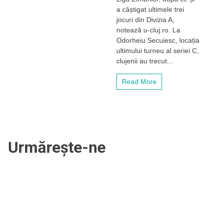
calificat
a câștigat ultimele trei
la
jocuri din Divizia A,
turneul
notează u-cluj.ro. La
de
Odorheiu Secuiesc, locația
promovare
ultimului turneu al seriei C,
clujenii au trecut...
Read More
Urmărește-ne