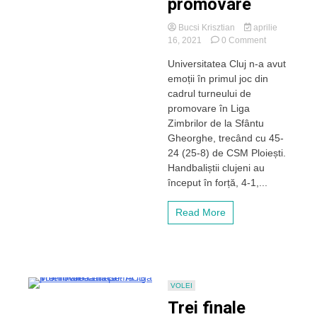
promovare
Bucsi Krisztian
aprilie
on
16, 2021
0 Comment
Mai
Universitatea Cluj n-a avut
ușor
emoții în primul joc din
decât
la
cadrul turneului de
antrenament!
promovare în Liga
Handbaliștii
Zimbrilor de la Sfântu
Universității
Gheorghe, trecând cu 45-
ajung
24 (25-8) de CSM Ploiești.
în
Handbaliștii clujeni au
semifinalele
turneului
început în forță, 4-1,...
de
promovare
Read More
VOLEI
Trei finale