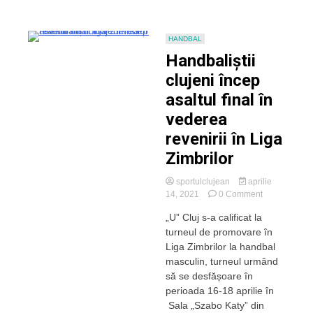
HANDBAL
Handbaliștii
clujeni încep
asaltul final în
vederea
revenirii în Liga
Zimbrilor
sportulclujean
aprilie
on
14, 2021
0 Comment
Handbaliștii
„U” Cluj s-a calificat la
clujeni
turneul de promovare în
încep
asaltul
Liga Zimbrilor la handbal
final
masculin, turneul urmând
în
să se desfășoare în
vederea
perioada 16-18 aprilie în
revenirii
Sala „Szabo Katy” din
în