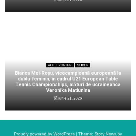
ALTE SPORTURI
SLIDER
Bianca Mei-Roșu, vicecampioană europeană la
dublu-feminin, în cadrul U21 European Table
Tennis Championships, alături de ucraineanca
Veronika Matiunina
iunie 21, 2026
Proudly powered by WordPress
|
Theme: Story News by