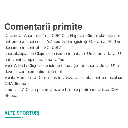
Comentarii primite
Dacian
la
„Anomaliile” din CSM Cluj-Napoca. Clubul plătește doi
antrenori ai unei secții fără sportivi înregistrați. Oficialii ai MTS vor
descinde în control- EXCLUSIV
sportulclujean
la
Clujul scrie istorie în natație. Un sportiv de la „U”
a devenit campion național la înot
Vass Attila
la
Clujul scrie istorie în natație. Un sportiv de la „U” a
devenit campion național la înot
Vasile Manu
la
„U” Cluj a pus în vânzare biletele pentru meciul cu
CSA Steaua
ionut
la
„U” Cluj a pus în vânzare biletele pentru meciul cu CSA
Steaua
ALTE SPORTURI