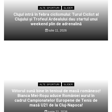
ALTE SPORTURI
SLIDER
Clujul intră în febra ciclismului: Turul Ciclist al
Clujului și Trofeul Ardealului dau startul unui
weekend plin de adrenalină
iulie 11, 2026
ALTE SPORTURI
SLIDER
Viitorul sună bine în tenisul de masă românesc!
Bianca Mei-Roșu aduce României aurul în
cadrul Campionatelor Europene de Tenis de
masă U21 de la Cluj-Napoca!
iunie 21, 2026