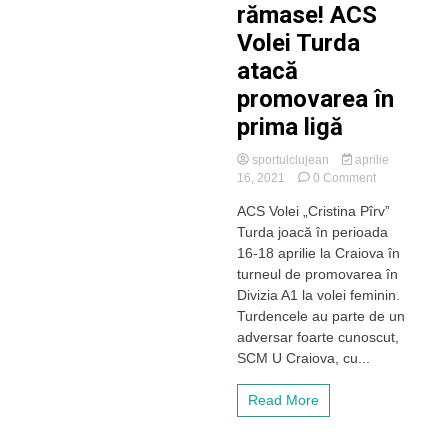
rămase! ACS
Volei Turda
atacă
promovarea în
prima ligă
sportulclujean
aprilie
on
16, 2021
0 Comment
Trei
ACS Volei „Cristina Pîrv”
finale
Turda joacă în perioada
rămase!
ACS
16-18 aprilie la Craiova în
Volei
turneul de promovarea în
Turda
Divizia A1 la volei feminin.
atacă
Turdencele au parte de un
promovarea
adversar foarte cunoscut,
în
SCM U Craiova, cu...
prima
ligă
Read More