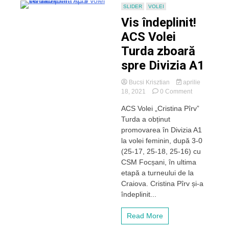
SLIDER
VOLEI
Vis îndeplinit!
ACS Volei
Turda zboară
spre Divizia A1
Bucsi Krisztian
aprilie
on
18, 2021
0 Comment
Vis
ACS Volei „Cristina Pîrv”
îndeplinit!
Turda a obținut
ACS
Volei
promovarea în Divizia A1
Turda
la volei feminin, după 3-0
zboară
(25-17, 25-18, 25-16) cu
spre
CSM Focșani, în ultima
Divizia
etapă a turneului de la
A1
Craiova. Cristina Pîrv și-a
îndeplinit...
Read More