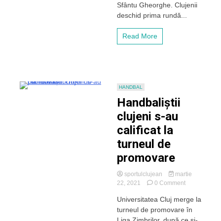
Sfântu Gheorghe. Clujenii
Liga
Zimbrilor
deschid prima rundă...
Read More
HANDBAL
Handbaliștii
clujeni s-au
calificat la
turneul de
promovare
sportulclujean
martie
on
22, 2021
0 Comment
Handbaliștii
Universitatea Cluj merge la
clujeni
turneul de promovare în
s-
au
Liga Zimbrilor, după ce și-