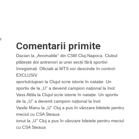
e
Comentarii primite
Dacian
la
„Anomaliile” din CSM Cluj-Napoca. Clubul
plătește doi antrenori ai unei secții fără sportivi
înregistrați. Oficialii ai MTS vor descinde în control-
EXCLUSIV
sportulclujean
la
Clujul scrie istorie în natație. Un
sportiv de la „U” a devenit campion național la înot
Vass Attila
la
Clujul scrie istorie în natație. Un sportiv
de la „U” a devenit campion național la înot
Vasile Manu
la
„U” Cluj a pus în vânzare biletele pentru
meciul cu CSA Steaua
ionut
la
„U” Cluj a pus în vânzare biletele pentru meciul
cu CSA Steaua