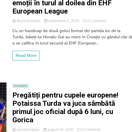
emoții în turul al doilea din EHF
European League
on
Bucsi Krisztian
septembrie 5, 2020
0 Comment
„Remontada”
Cu un handicap de două goluri format din partida tur de la
mai
Turda, băieții lui Horațiu Gal au mers în Croația cu gândul clar d
ușoară
decât
a se califica în turul secund al EHF European...
ar
fi
Read More
crezut.
Potaissa
Turda
merge
fără
emoții
HANDBAL
în
Pregătiți pentru cupele europene!
turul
al
Potaissa Turda va juca sâmbătă
doilea
primul joc oficial după 6 luni, cu
din
EHF
Gorica
European
League
on
sportulclujean
august 28, 2020
0 Comment