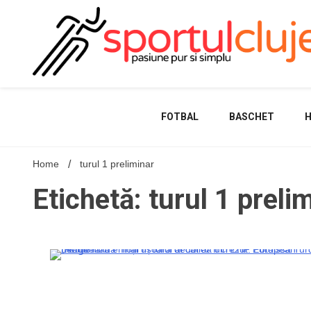
Skip
to
content
FOTBAL
BASCHET
Home
turul 1 preliminar
Etichetă: turul 1 preli