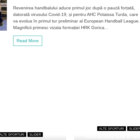
Pregătiți
Revenirea handbalului aduce primul joc după o pauză forțată,
pentru
datorată virusului Covid-19, și pentru AHC Potaissa Turda, care
cupele
europene!
va evolua în primul tur preliminar al European Handball League.
Potaissa
Magnificii primesc vizata formației HRK Gorica...
Turda
va
Read More
juca
sâmbătă
primul
joc
oficial
după
6
luni,
cu
Gorica
ALTE SPORTURI
SLIDE
ALTE SPORTURI
SLIDER
Viitorul sună bine în ten