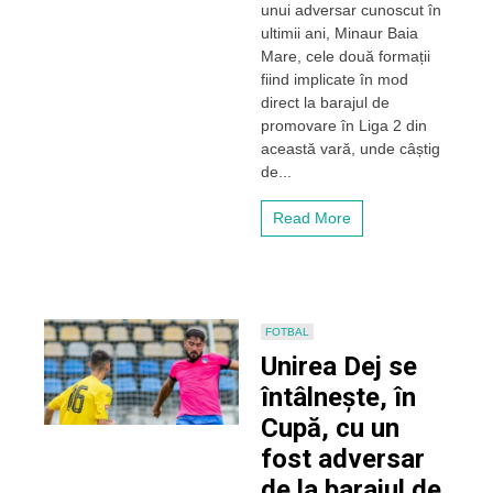
unui adversar cunoscut în
de
promovare
ultimii ani, Minaur Baia
se
Mare, cele două formații
repetă,
fiind implicate în mod
de
direct la barajul de
data
promovare în Liga 2 din
aceasta
această vară, unde câștig
în
Cupa
de...
României.
Unirea
Read More
Dej
înfruntă
Minaur
Baia
Mare
FOTBAL
Unirea Dej se
întâlnește, în
Cupă, cu un
fost adversar
de la barajul de