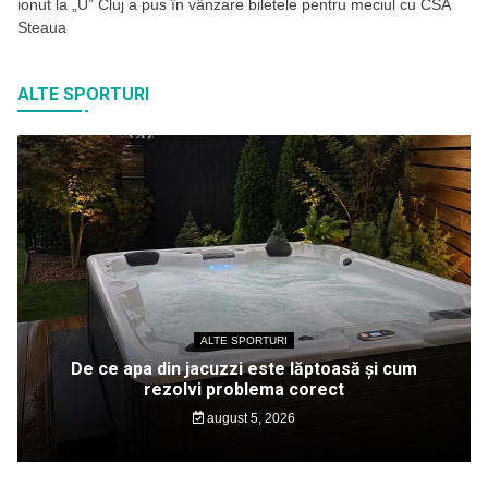
ionut
la
„U” Cluj a pus în vânzare biletele pentru meciul cu CSA
Steaua
ALTE SPORTURI
ALTE SPORTURI
De ce apa din jacuzzi este lăptoasă și cum
rezolvi problema corect
august 5, 2026