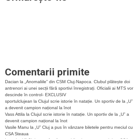
Comentarii primite
Dacian
la
„Anomaliile” din CSM Cluj-Napoca. Clubul plătește doi
antrenori ai unei secții fără sportivi înregistrați. Oficialii ai MTS vor
descinde în control- EXCLUSIV
sportulclujean
la
Clujul scrie istorie în natație. Un sportiv de la „U”
a devenit campion național la înot
Vass Attila
la
Clujul scrie istorie în natație. Un sportiv de la „U” a
devenit campion național la înot
Vasile Manu
la
„U” Cluj a pus în vânzare biletele pentru meciul cu
CSA Steaua