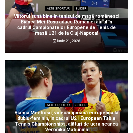
ALTE SPORTURI
SLIDER
Viitorul sună bine în tenisul de masă românesc!
Bianca Mei-Roșu aduce României aurul în
cadrul Campionatelor Europene de Tenis de
masă U21 de la Cluj-Napoca!
iunie 21, 2026
ALTE SPORTURI
SLIDER
Bianca Mei-Roșu, vicecampioană europeană la
dublu-feminin, în cadrul U21 European Table
Tennis Championships, alături de ucraineanca
Veronika Matiunina