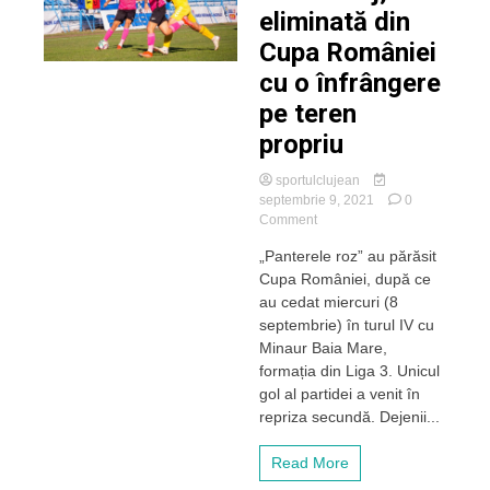
eliminată din
Cupa României
cu o înfrângere
pe teren
propriu
sportulclujean
septembrie 9, 2021
0
on
Comment
Unirea
„Panterele roz” au părăsit
Dej,
Cupa României, după ce
eliminată
din
au cedat miercuri (8
Cupa
septembrie) în turul IV cu
României
Minaur Baia Mare,
cu
formația din Liga 3. Unicul
o
gol al partidei a venit în
înfrângere
repriza secundă. Dejenii...
pe
teren
propriu
Read More