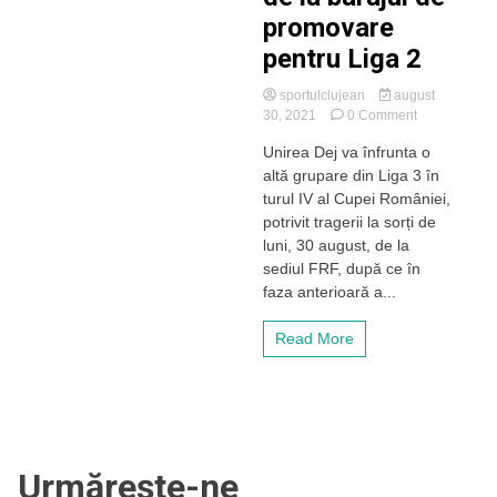
promovare
pentru Liga 2
sportulclujean
august
on
30, 2021
0 Comment
Unirea
Unirea Dej va înfrunta o
Dej
altă grupare din Liga 3 în
se
întâlnește,
turul IV al Cupei României,
în
potrivit tragerii la sorți de
Cupă,
luni, 30 august, de la
cu
sediul FRF, după ce în
un
faza anterioară a...
fost
adversar
de
Read More
la
barajul
de
promovare
pentru
Liga
Urmărește-ne
2