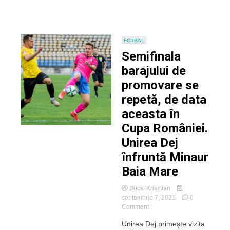
FOTBAL
Semifinala
barajului de
promovare se
repetă, de data
aceasta în
Cupa României.
Unirea Dej
înfruntă Minaur
Baia Mare
Bucsi Krisztian
septembrie 7, 2021
0
on
Comment
Semifinala
Unirea Dej primește vizita
barajului