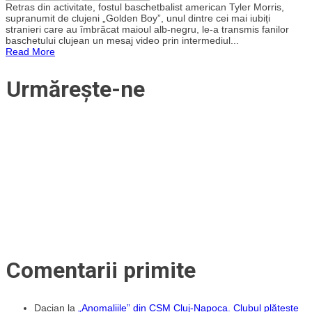
„Golden
Retras din activitate, fostul baschetbalist american Tyler Morris,
Boy”
supranumit de clujeni „Golden Boy”, unul dintre cei mai iubiți
Tyler
stranieri care au îmbrăcat maioul alb-negru, le-a transmis fanilor
Morris,
baschetului clujean un mesaj video prin intermediul...
autorul
Read More
coșului
victoriei
care
Urmărește-ne
a
adus
titlul
național
pentru
„U”
Mobitelco
în
2011
și
a
oprit
supremația
Asesoftului,
mesaj
pentru
fanii
baschetului
clujean
Comentarii primite
–
VIDEO
Dacian
la
„Anomaliile” din CSM Cluj-Napoca. Clubul plătește