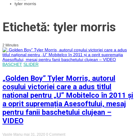
tyler morris
Etichetă: tyler morris
2 Minutes
BASCHET
SLIDER
„Golden Boy” Tyler Morris, autorul
coșului victoriei care a adus titlul
național pentru „U” Mobitelco în 2011 și
a oprit supremația Asesoftului, mesaj
pentru fanii baschetului clujean –
VIDEO
on
Vasile Manu
mai 31, 2020
0 Comment