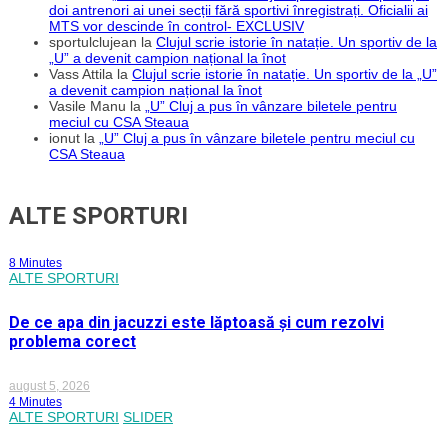
doi antrenori ai unei secții fără sportivi înregistrați. Oficialii ai
MTS vor descinde în control- EXCLUSIV
sportulclujean
la
Clujul scrie istorie în natație. Un sportiv de la
„U” a devenit campion național la înot
Vass Attila
la
Clujul scrie istorie în natație. Un sportiv de la „U”
a devenit campion național la înot
Vasile Manu
la
„U” Cluj a pus în vânzare biletele pentru
meciul cu CSA Steaua
ionut
la
„U” Cluj a pus în vânzare biletele pentru meciul cu
CSA Steaua
ALTE SPORTURI
8 Minutes
ALTE SPORTURI
De ce apa din jacuzzi este lăptoasă și cum rezolvi
problema corect
august 5, 2026
4 Minutes
ALTE SPORTURI
SLIDER