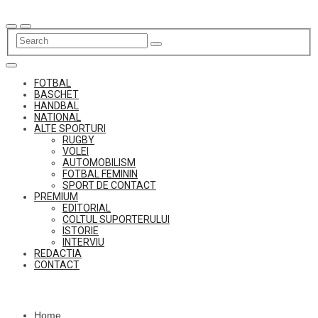
Skip
to
content
FOTBAL
BASCHET
HANDBAL
NATIONAL
ALTE SPORTURI
RUGBY
VOLEI
AUTOMOBILISM
FOTBAL FEMININ
SPORT DE CONTACT
PREMIUM
EDITORIAL
COLTUL SUPORTERULUI
ISTORIE
INTERVIU
REDACTIA
CONTACT
Home