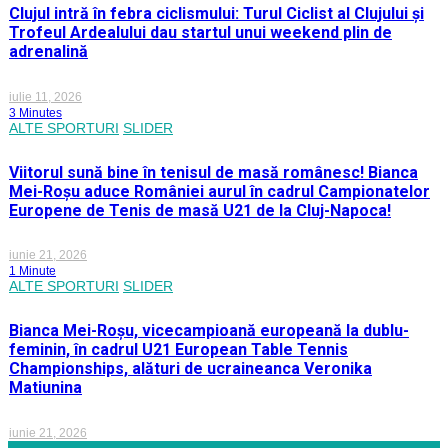
Clujul intră în febra ciclismului: Turul Ciclist al Clujului și
Trofeul Ardealului dau startul unui weekend plin de
adrenalină
iulie 11, 2026
3 Minutes
ALTE SPORTURI
SLIDER
Viitorul sună bine în tenisul de masă românesc! Bianca
Mei-Roșu aduce României aurul în cadrul Campionatelor
Europene de Tenis de masă U21 de la Cluj-Napoca!
iunie 21, 2026
1 Minute
ALTE SPORTURI
SLIDER
Bianca Mei-Roșu, vicecampioană europeană la dublu-
feminin, în cadrul U21 European Table Tennis
Championships, alături de ucraineanca Veronika
Matiunina
iunie 21, 2026