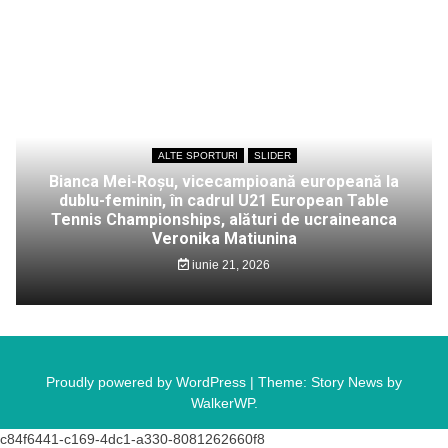
ALTE SPORTURI
SLIDER
Bianca Mei-Roșu, vicecampioană europeană la
dublu-feminin, în cadrul U21 European Table
Tennis Championships, alături de ucraineanca
Veronika Matiunina
iunie 21, 2026
Proudly powered by WordPress
|
Theme: Story News by
WalkerWP
.
c84f6441-c169-4dc1-a330-8081262660f8