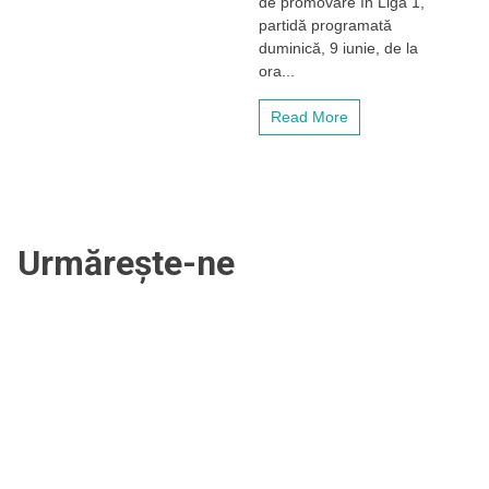
de promovare în Liga 1,
temem
partidă programată
de
nimic,
duminică, 9 iunie, de la
ne
ora...
jucăm
șansa”
Read More
Urmărește-ne