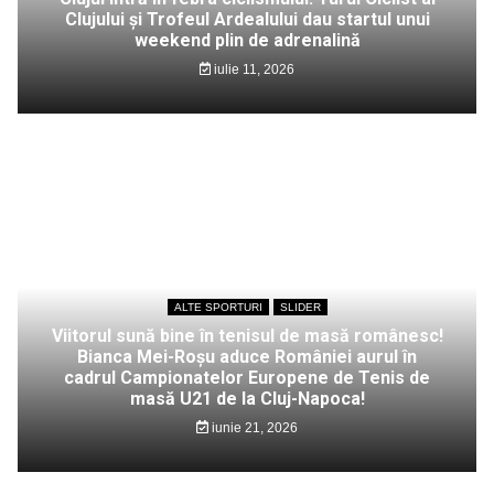
Clujului și Trofeul Ardealului dau startul unui
weekend plin de adrenalină
iulie 11, 2026
ALTE SPORTURI
SLIDER
Viitorul sună bine în tenisul de masă românesc!
Bianca Mei-Roșu aduce României aurul în
cadrul Campionatelor Europene de Tenis de
masă U21 de la Cluj-Napoca!
iunie 21, 2026