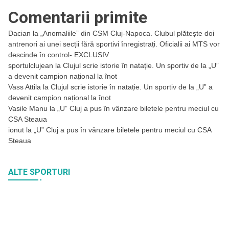
Comentarii primite
Dacian
la
„Anomaliile” din CSM Cluj-Napoca. Clubul plătește doi
antrenori ai unei secții fără sportivi înregistrați. Oficialii ai MTS vor
descinde în control- EXCLUSIV
sportulclujean
la
Clujul scrie istorie în natație. Un sportiv de la „U”
a devenit campion național la înot
Vass Attila
la
Clujul scrie istorie în natație. Un sportiv de la „U” a
devenit campion național la înot
Vasile Manu
la
„U” Cluj a pus în vânzare biletele pentru meciul cu
CSA Steaua
ionut
la
„U” Cluj a pus în vânzare biletele pentru meciul cu CSA
Steaua
ALTE SPORTURI