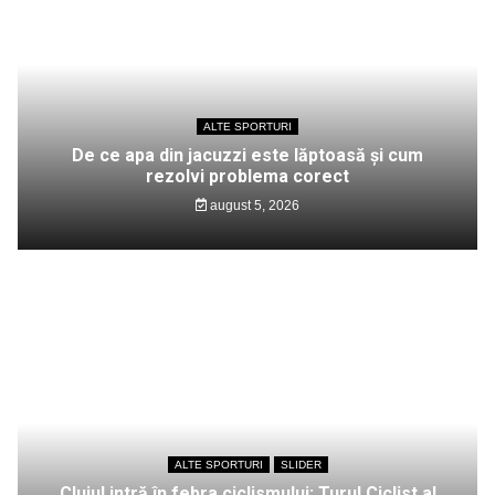
ALTE SPORTURI
De ce apa din jacuzzi este lăptoasă și cum
rezolvi problema corect
august 5, 2026
ALTE SPORTURI
SLIDER
Clujul intră în febra ciclismului: Turul Ciclist al