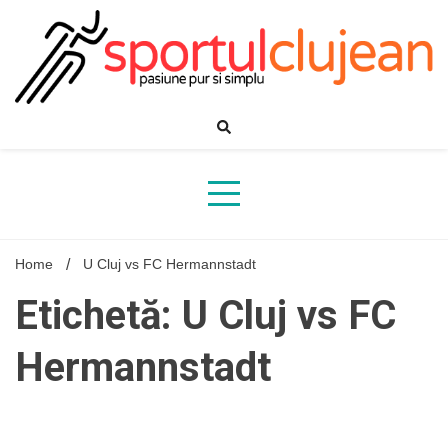
Skip
to
content
Home
U Cluj vs FC Hermannstadt
Etichetă: U Cluj vs FC
Hermannstadt