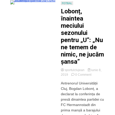
FOTBAL
Lobonț,
înaintea
meciului
sezonului
pentru „U”: „Nu
ne temem de
nimic, ne jucăm
șansa”
sportulclujean
iunie 8,
on
2019
0 Comment
Lobonț,
Antrenorul Universității
înaintea
Cluj, Bogdan Lobonț, a
meciului
sezonului
declarat la conferința de
pentru
presă dinaintea partidei cu
„U”:
FC Hermannstadt din
„Nu
prima manșă a barajului
ne