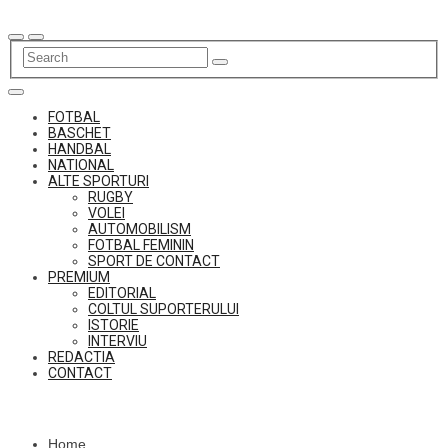
Skip
to
content
FOTBAL
BASCHET
HANDBAL
NATIONAL
ALTE SPORTURI
RUGBY
VOLEI
AUTOMOBILISM
FOTBAL FEMININ
SPORT DE CONTACT
PREMIUM
EDITORIAL
COLTUL SUPORTERULUI
ISTORIE
INTERVIU
REDACTIA
CONTACT
Home