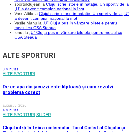
sportulclujean
la
Clujul scrie istorie în natație. Un sportiv de la
„U” a devenit campion național la înot
Vass Attila
la
Clujul scrie istorie în natație. Un sportiv de la „U”
a devenit campion național la înot
Vasile Manu
la
„U” Cluj a pus în vânzare biletele pentru
meciul cu CSA Steaua
ionut
la
„U” Cluj a pus în vânzare biletele pentru meciul cu
CSA Steaua
ALTE SPORTURI
8 Minutes
ALTE SPORTURI
De ce apa din jacuzzi este lăptoasă și cum rezolvi
problema corect
august 5, 2026
4 Minutes
ALTE SPORTURI
SLIDER
Clujul intră în febra ciclismului: Turul Ciclist al Clujului și