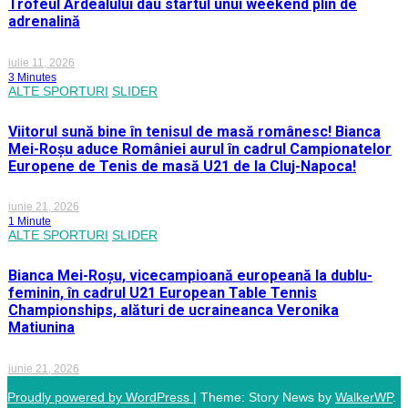
Trofeul Ardealului dau startul unui weekend plin de
adrenalină
iulie 11, 2026
3 Minutes
ALTE SPORTURI
SLIDER
Viitorul sună bine în tenisul de masă românesc! Bianca
Mei-Roșu aduce României aurul în cadrul Campionatelor
Europene de Tenis de masă U21 de la Cluj-Napoca!
iunie 21, 2026
1 Minute
ALTE SPORTURI
SLIDER
Bianca Mei-Roșu, vicecampioană europeană la dublu-
feminin, în cadrul U21 European Table Tennis
Championships, alături de ucraineanca Veronika
Matiunina
iunie 21, 2026
Proudly powered by WordPress
|
Theme: Story News by
WalkerWP
.