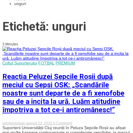
unguri
Etichetă: unguri
3 Minutes
Coltul Suporterului
FOTBAL
PREMIUM
Reacția Peluzei Șepcile Roșii după
meciul cu Sepsi OSK: „Scandările
noastre sunt departe de a fi xenofobe
sau de a incita la ură. Luăm atitudine
împotriva a tot ce-i antiromânesc!”
on
sportulclujean
august 22, 2022
0 Comment
Reacția
Suporterii Universității Cluj reuniți în Peluza Șepcile Roșii au afișat
Peluzei
mai multe bannere controversate și considerate xenofobe, la meciul