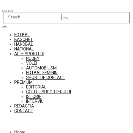
Skip
to
content
FOTBAL
BASCHET
HANDBAL
NATIONAL
ALTE SPORTURI
RUGBY
VOLEI
AUTOMOBILISM
FOTBAL FEMININ
SPORT DE CONTACT
PREMIUM
EDITORIAL
COLTUL SUPORTERULUI
ISTORIE
INTERVIU
REDACTIA
CONTACT
Home