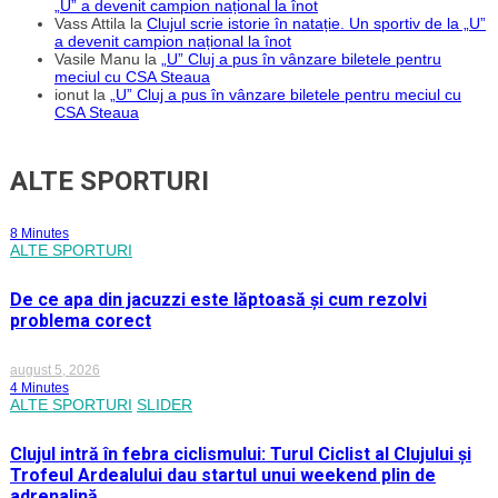
„U” a devenit campion național la înot
Vass Attila
la
Clujul scrie istorie în natație. Un sportiv de la „U”
a devenit campion național la înot
Vasile Manu
la
„U” Cluj a pus în vânzare biletele pentru
meciul cu CSA Steaua
ionut
la
„U” Cluj a pus în vânzare biletele pentru meciul cu
CSA Steaua
ALTE SPORTURI
8 Minutes
ALTE SPORTURI
De ce apa din jacuzzi este lăptoasă și cum rezolvi
problema corect
august 5, 2026
4 Minutes
ALTE SPORTURI
SLIDER
Clujul intră în febra ciclismului: Turul Ciclist al Clujului și
Trofeul Ardealului dau startul unui weekend plin de
adrenalină