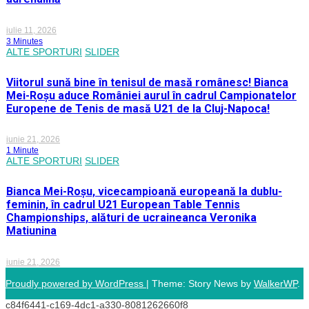
iulie 11, 2026
3 Minutes
ALTE SPORTURI
SLIDER
Viitorul sună bine în tenisul de masă românesc! Bianca
Mei-Roșu aduce României aurul în cadrul Campionatelor
Europene de Tenis de masă U21 de la Cluj-Napoca!
iunie 21, 2026
1 Minute
ALTE SPORTURI
SLIDER
Bianca Mei-Roșu, vicecampioană europeană la dublu-
feminin, în cadrul U21 European Table Tennis
Championships, alături de ucraineanca Veronika
Matiunina
iunie 21, 2026
Proudly powered by WordPress
|
Theme: Story News by
WalkerWP
.
c84f6441-c169-4dc1-a330-8081262660f8