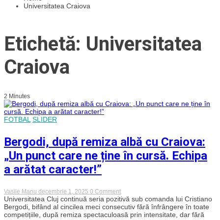
Universitatea Craiova
Etichetă: Universitatea
Craiova
2 Minutes
FOTBAL
SLIDER
Bergodi, după remiza albă cu Craiova:
„Un punct care ne ține în cursă. Echipa
a arătat caracter!”
on
Vasile Manu
decembrie 1, 2025
0 Comment
Bergodi,
Universitatea Cluj continuă seria pozitivă sub comanda lui Cristiano
după
Bergodi, bifând al cincilea meci consecutiv fără înfrângere în toate
remiza
competițiile, după remiza spectaculoasă prin intensitate, dar fără
albă