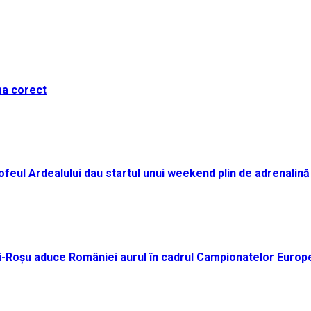
ma corect
i Trofeul Ardealului dau startul unui weekend plin de adrenalină
ei-Roșu aduce României aurul în cadrul Campionatelor Europ