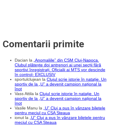
Comentarii primite
Dacian
la
„Anomaliile” din CSM Cluj-Napoca.
Clubul plătește doi antrenori ai unei secții fără
sportivi înregistrați. Oficialii ai MTS vor descinde
în control- EXCLUSIV
sportulclujean
la
Clujul scrie istorie în natație. Un
sportiv de la „U” a devenit campion național la
înot
Vass Attila
la
Clujul scrie istorie în natație. Un
sportiv de la „U” a devenit campion național la
înot
Vasile Manu
la
„U” Cluj a pus în vânzare biletele
pentru meciul cu CSA Steaua
ionut
la
„U” Cluj a pus în vânzare biletele pentru
meciul cu CSA Steaua