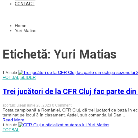
CONTACT
Home
Yuri Matias
Etichetă: Yuri Matias
1 Minute
FOTBAL
SLIDER
Trei jucători de la CFR Cluj fac parte di
on
sportulclujean
iunie 28, 2023
0 Comment
Trei
Fosta campioană a României, CFR Cluj, dă trei jucători de bază în echi
jucători
terminat pe locul 3 în clasament. Astfel, sub comanda lui Dan...
de
Read More
la
1 Minute
CFR
FOTBAL
Cluj
fac