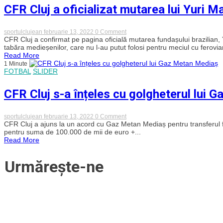
parte
CFR Cluj a oficializat mutarea lui Yuri M
din
echipa
sezonului
2022-
on
sportulclujean
februarie 13, 2022
0 Comment
2023
CFR
CFR Cluj a confirmat pe pagina oficială mutarea fundașului brazilian,
al
Cluj
tabăra medieșenilor, care nu l-au putut folosi pentru meciul cu feroviari
Superligii
a
Read More
oficializat
1 Minute
mutarea
FOTBAL
SLIDER
lui
Yuri
Matias
CFR Cluj s-a înțeles cu golgheterul lui 
on
sportulclujean
februarie 13, 2022
0 Comment
CFR
CFR Cluj a ajuns la un acord cu Gaz Metan Mediaș pentru transferul fun
Cluj
pentru suma de 100.000 de mii de euro +...
s-
Read More
a
înțeles
cu
Urmărește-ne
golgheterul
lui
Gaz
Metan
Mediaș