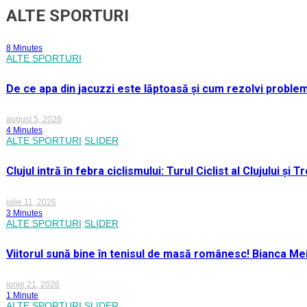
ALTE SPORTURI
8 Minutes
ALTE SPORTURI
De ce apa din jacuzzi este lăptoasă și cum rezolvi proble
august 5, 2026
4 Minutes
ALTE SPORTURI
SLIDER
Clujul intră în febra ciclismului: Turul Ciclist al Clujului ș
iulie 11, 2026
3 Minutes
ALTE SPORTURI
SLIDER
Viitorul sună bine în tenisul de masă românesc! Bianca M
iunie 21, 2026
1 Minute
ALTE SPORTURI
SLIDER