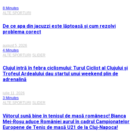
8 Minutes
ALTE SPORTURI
De ce apa din jacuzzi este lăptoasă și cum rezolvi
problema corect
august 5, 2026
4 Minutes
ALTE SPORTURI
SLIDER
Clujul intră în febra ciclismului: Turul Ciclist al Clujului și
Trofeul Ardealului dau startul unui weekend plin de
adrenalină
iulie 11, 2026
3 Minutes
ALTE SPORTURI
SLIDER
Viitorul sună bine în tenisul de masă românesc! Bianca
Mei-Roșu aduce României aurul în cadrul Campionatelor
Europene de Tenis de masă U21 de la Cluj-Napoca!