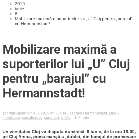
2019
iunie
8
Mobilizare maximă a suporterilor lui „U” Cluj pentru „barajul”
cu Hermannstadt!
Mobilizare maximă a
suporterilor lui „U” Cluj
pentru „barajul” cu
Hermannstadt!
sportulclujean
iunie 8, 2019
in
FOTBAL
Tagged
Hermannstadt
,
Liga 2
,
mobilizare
,
sepcile rosii
,
suporteri
,
U Cluj
- 1 Minute
Universitatea Cluj va disputa duminică, 9 iunie, de la ora 18:00,
pe Cluj Arena, prima manșă a
„
dublei
„
din barajul de promovare