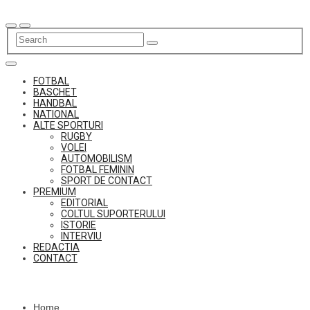
Skip
to
content
FOTBAL
BASCHET
HANDBAL
NATIONAL
ALTE SPORTURI
RUGBY
VOLEI
AUTOMOBILISM
FOTBAL FEMININ
SPORT DE CONTACT
PREMIUM
EDITORIAL
COLTUL SUPORTERULUI
ISTORIE
INTERVIU
REDACTIA
CONTACT
Home