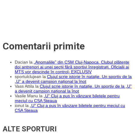
Comentarii primite
Dacian
la
„Anomaliile” din CSM Cluj-Napoca. Clubul plătește
doi antrenori ai unei secții fără sportivi înregistrați. Oficialii ai
MTS vor descinde în control- EXCLUSIV
sportulclujean
la
Clujul scrie istorie în natație. Un sportiv de la
„U” a devenit campion național la înot
Vass Attila
la
Clujul scrie istorie în natație. Un sportiv de la „U”
a devenit campion național la înot
Vasile Manu
la
„U” Cluj a pus în vânzare biletele pentru
meciul cu CSA Steaua
ionut
la
„U” Cluj a pus în vânzare biletele pentru meciul cu
CSA Steaua
ALTE SPORTURI