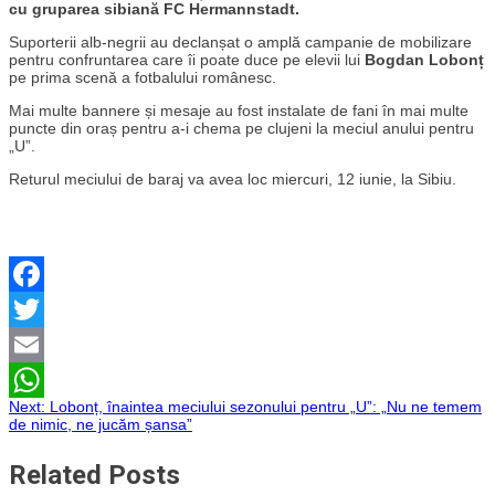
cu gruparea sibiană FC Hermannstadt.
Suporterii alb-negrii au declanșat o amplă campanie de mobilizare
pentru confruntarea care îi poate duce pe elevii lui
Bogdan Lobonț
pe prima scenă a fotbalului românesc.
Mai multe bannere și mesaje au fost instalate de fani în mai multe
puncte din oraș pentru a-i chema pe clujeni la meciul anului pentru
„U”.
Returul meciului de baraj va avea loc miercuri, 12 iunie, la Sibiu.
Facebook
Twitter
Email
Navigare
Next:
Lobonț, înaintea meciului sezonului pentru „U”: „Nu ne temem
WhatsApp
de nimic, ne jucăm șansa”
în
Related Posts