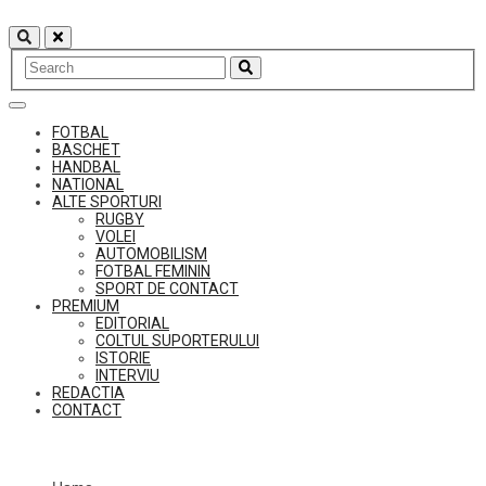
Skip
to
content
FOTBAL
BASCHET
HANDBAL
NATIONAL
ALTE SPORTURI
RUGBY
VOLEI
AUTOMOBILISM
FOTBAL FEMININ
SPORT DE CONTACT
PREMIUM
EDITORIAL
COLTUL SUPORTERULUI
ISTORIE
INTERVIU
REDACTIA
CONTACT