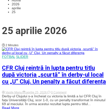
Home
2026
aprilie
25
25 aprilie 2026
2 Minutes
FOTBAL
SLIDER
CFR Cluj reintră în lupta pentru titlu
după victoria „scurtă” în derby-ul local
cu „U” Cluj. Un penalty a făcut diferența
on
Vasile Manu
aprilie 25, 2026
0 Comment
CFR
Derby-ul Clujului s-a încheiat cu victoria la limită a lui CFR Cluj în
Cluj
fața Universității Cluj, scor 1-0, cu un penalty transformat în minutul
reintră
69 al meciului. În urma acestui rezultat lupta pentru titlul...
în
Read More