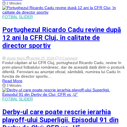
lupta
2 Minutes
pentru
titlu
după
victoria
FOTBAL
SLIDER
„scurtă”
în
Portughezul Ricardo Cadu revine după
derby-
ul
12 ani la CFR Cluj, în calitate de
local
cu
director sportiv
„U”
Cluj.
Un
penalty
on
Vasile Manu
aprilie 25, 2026
0 Comment
a
Portughezul
Fostul căpitan al lui CFR Cluj, portughezul Ricardo Cadu, revine în
făcut
Ricardo
prim-planul fotbalului românesc, dar de această dată dintr-o postură
diferența
Cadu
diferită. Feroviarii au anunțat oficial, sâmbătă, numirea lui Cadu în
revine
funcția de director sportiv,...
după
Read More
12
3 Minutes
ani
la
CFR
Cluj,
FOTBAL
SLIDER
în
calitate
de
Derby-ul care poate rescrie ierarhia
director
sportiv
playoff-ului Superligii. Episodul 91 din