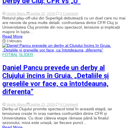
Derby de Cluj: CFR vs „U”
on
Vasile Manu
aprilie 25, 2026
0 Comment
Derby-
Returul play-off-ului din Superligă debutează cu un duel care nu mai
ul
are nevoie de prea multe detalii: confruntarea dintre CFR Cluj și
care
Universitatea Cluj promite din nou spectacol, tensiune și implicații
poate
majore în lupta...
rescrie
Read More
ierarhia
3 Minutes
playoff-
ului
Superligii.
Episodul
FOTBAL
SLIDER
91
din
Derby
Daniel Pancu prevede un derby al
de
Cluj:
Clujului încins în Gruia. „Detaliile și
CFR
vs
greșelile vor face, ca întotdeauna,
„U”
diferența”
on
Vasile Manu
aprilie 25, 2026
0 Comment
Daniel
Derby-ul Clujului promite spectacol total în această etapă, iar
Pancu
tensiunea crește în oraș naintea confruntării dintre CFR și
prevede
Universitatea. Cu doar câteva etape rămase până la finalul
un
sezonului, miza este uriașă, iar fiecare punct...
derby
Read More