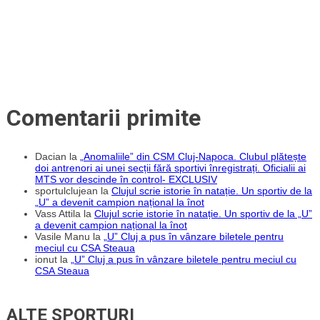
și
pentru
suporteri!”
Comentarii primite
Dacian
la
„Anomaliile” din CSM Cluj-Napoca. Clubul plătește
doi antrenori ai unei secții fără sportivi înregistrați. Oficialii ai
MTS vor descinde în control- EXCLUSIV
sportulclujean
la
Clujul scrie istorie în natație. Un sportiv de la
„U” a devenit campion național la înot
Vass Attila
la
Clujul scrie istorie în natație. Un sportiv de la „U”
a devenit campion național la înot
Vasile Manu
la
„U” Cluj a pus în vânzare biletele pentru
meciul cu CSA Steaua
ionut
la
„U” Cluj a pus în vânzare biletele pentru meciul cu
CSA Steaua
ALTE SPORTURI