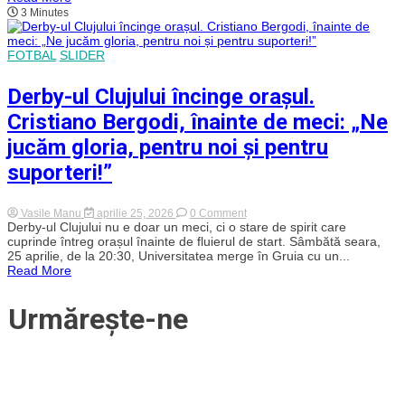
al
3 Minutes
Clujului
încins
în
Gruia.
FOTBAL
SLIDER
„Detaliile
și
greșelile
Derby-ul Clujului încinge orașul.
vor
face,
Cristiano Bergodi, înainte de meci: „Ne
ca
întotdeauna,
jucăm gloria, pentru noi și pentru
diferența”
suporteri!”
on
Vasile Manu
aprilie 25, 2026
0 Comment
Derby-
Derby-ul Clujului nu e doar un meci, ci o stare de spirit care
ul
cuprinde întreg orașul înainte de fluierul de start. Sâmbătă seara,
Clujului
25 aprilie, de la 20:30, Universitatea merge în Gruia cu un...
încinge
Read More
orașul.
Cristiano
Bergodi,
Urmărește-ne
înainte
de
meci:
„Ne
jucăm
gloria,
pentru
noi