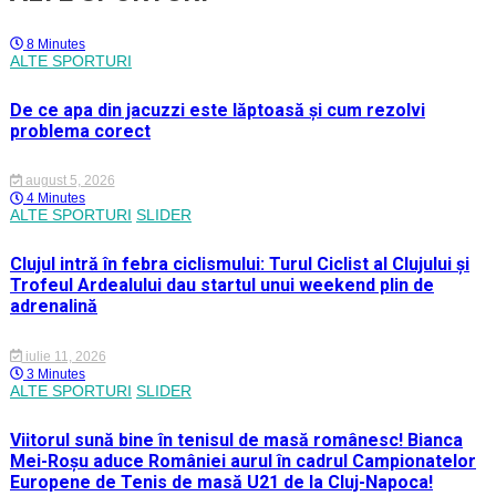
8 Minutes
ALTE SPORTURI
De ce apa din jacuzzi este lăptoasă și cum rezolvi
problema corect
august 5, 2026
4 Minutes
ALTE SPORTURI
SLIDER
Clujul intră în febra ciclismului: Turul Ciclist al Clujului și
Trofeul Ardealului dau startul unui weekend plin de
adrenalină
iulie 11, 2026
3 Minutes
ALTE SPORTURI
SLIDER
Viitorul sună bine în tenisul de masă românesc! Bianca
Mei-Roșu aduce României aurul în cadrul Campionatelor
Europene de Tenis de masă U21 de la Cluj-Napoca!