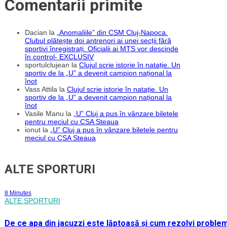
Comentarii primite
Dacian
la
„Anomaliile” din CSM Cluj-Napoca.
Clubul plătește doi antrenori ai unei secții fără
sportivi înregistrați. Oficialii ai MTS vor descinde
în control- EXCLUSIV
sportulclujean
la
Clujul scrie istorie în natație. Un
sportiv de la „U” a devenit campion național la
înot
Vass Attila
la
Clujul scrie istorie în natație. Un
sportiv de la „U” a devenit campion național la
înot
Vasile Manu
la
„U” Cluj a pus în vânzare biletele
pentru meciul cu CSA Steaua
ionut
la
„U” Cluj a pus în vânzare biletele pentru
meciul cu CSA Steaua
ALTE SPORTURI
8 Minutes
ALTE SPORTURI
De ce apa din jacuzzi este lăptoasă și cum rezolvi proble