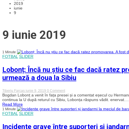
2019
iunie
9
9 iunie 2019
1 Minute
FOTBAL
SLIDER
Lobonț: Încă nu știu ce fac dacă ratez p
urmează a doua la Sibiu
on
Tiberiu Farcas
iunie 9, 2019
0 Comment
Lobonț:
Bogdan Lobonț a venit în fața presei și a comentat eșecul cu Hermann
Încă
continua la U după returul cu Sibiu, Lobonța răspuns vădit. enervat....
nu
Read More
știu
1 Minute
ce
FOTBAL
SLIDER
fac
dacă
ratez
Incidente grave între suporteri și jandar
promovarea.