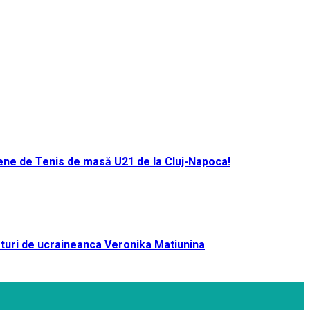
ene de Tenis de masă U21 de la Cluj-Napoca!
turi de ucraineanca Veronika Matiunina