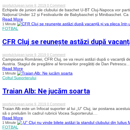
oară
consecutiv!
on
sportulclujean
iunie 9, 2019
0 Comment
FOTO
U-
Echipele de juniori ale clubului de baschet U-BT Cluj-Napoca vor parti
BT
Național Under 12 și Festivalurile de Babybaschet și Minibaschet. Ca și
Cluj
Read More
participă
1 Minute
cu
FOTBAL
opt
echipe
la
CFR Cluj se reunește astăzi după vacanță
CN
U12
și
Festivalul
on
sportulclujean
iunie 9, 2019
0 Comment
de
CFR
Campioana României, CFR Cluj, se va reuni astăzi după o vacanță de 
Baby
Cluj
Austria. Stagiul de pregătire al feroviarilor pregătiți de Dan Petrescu...
și
se
Read More
Minibaschet
reunește
1 Minute
astăzi
Coltul Suporterului
după
vacanță
și
Traian Alb: Ne jucăm soarta
va
pleca
într-
un
on
sportulclujean
iunie 9, 2019
0 Comment
cantonament
Traian
Traian Alb este un înfocat suporter al lui „U” Cluj, iar postarea aces
în
Alb:
să o preluăm în cadrul rubricii Vocea Suporterului....
Austria
Ne
Read More
jucăm
1 Minute
soarta
FOTBAL