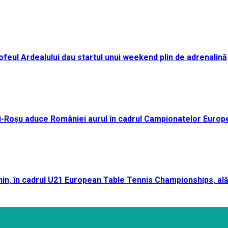
i Trofeul Ardealului dau startul unui weekend plin de adrenalină
ei-Roșu aduce României aurul în cadrul Campionatelor Europ
n, în cadrul U21 European Table Tennis Championships, ală