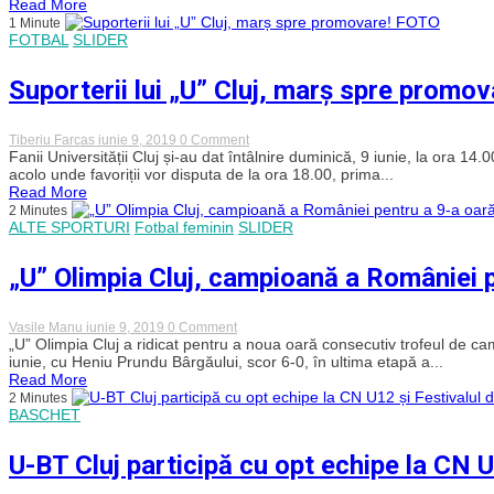
Read More
Cluj
1 Minute
Arena.
FOTBAL
SLIDER
Vezi
cum
cântă
Suporterii lui „U” Cluj, marș spre promo
suporterii
lui
„U”
Cluj
on
Tiberiu Farcas
iunie 9, 2019
0 Comment
IMNUL
Suporterii
Fanii Universității Cluj și-au dat întâlnire duminică, 9 iunie, la ora 14
lui
acolo unde favoriții vor disputa de la ora 18.00, prima...
„U”
Read More
Cluj,
2 Minutes
marș
ALTE SPORTURI
Fotbal feminin
SLIDER
spre
promovare!
FOTO
„U” Olimpia Cluj, campioană a României 
on
Vasile Manu
iunie 9, 2019
0 Comment
„U”
„U” Olimpia Cluj a ridicat pentru a noua oară consecutiv trofeul de ca
Olimpia
iunie, cu Heniu Prundu Bârgăului, scor 6-0, în ultima etapă a...
Cluj,
Read More
campioană
2 Minutes
a
BASCHET
României
pentru
a
U-BT Cluj participă cu opt echipe la CN 
9-
a