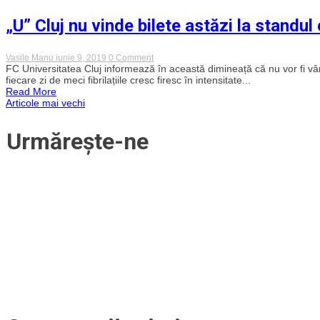
„U” Cluj nu vinde bilete astăzi la standul 
on
Vasile Manu
iunie 9, 2019
0 Comment
„U”
FC Universitatea Cluj informează în această dimineață că nu vor fi vându
Cluj
fiecare zi de meci fibrilațiile cresc firesc în intensitate...
nu
Read More
vinde
Navigare
Articole mai vechi
bilete
astăzi
la
în
Urmărește-ne
standul
clubului
articole
din
Iulius
Mall