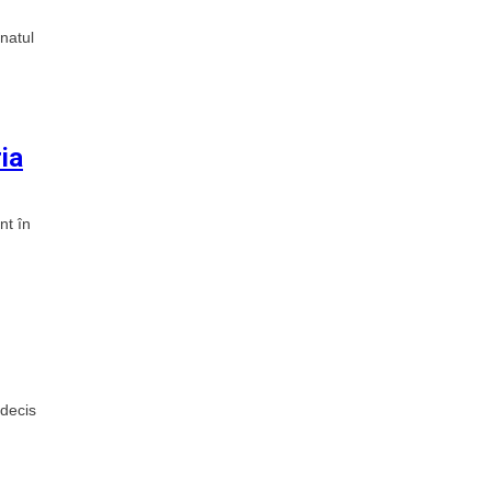
natul
ia
nt în
 decis