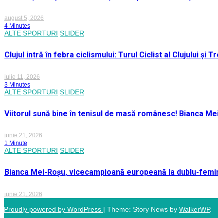
august 5, 2026
4 Minutes
ALTE SPORTURI
SLIDER
Clujul intră în febra ciclismului: Turul Ciclist al Clujului ș
iulie 11, 2026
3 Minutes
ALTE SPORTURI
SLIDER
Viitorul sună bine în tenisul de masă românesc! Bianca M
iunie 21, 2026
1 Minute
ALTE SPORTURI
SLIDER
Bianca Mei-Roșu, vicecampioană europeană la dublu-femini
iunie 21, 2026
Proudly powered by WordPress
|
Theme: Story News by
WalkerWP
.