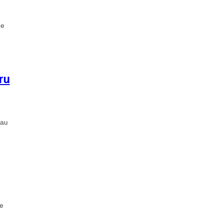
de
ru
 au
de