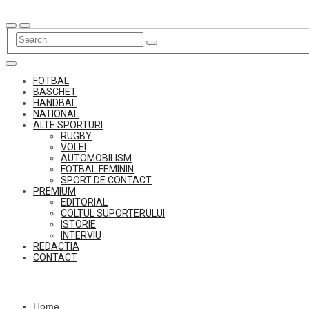
Skip
to
content
FOTBAL
BASCHET
HANDBAL
NATIONAL
ALTE SPORTURI
RUGBY
VOLEI
AUTOMOBILISM
FOTBAL FEMININ
SPORT DE CONTACT
PREMIUM
EDITORIAL
COLTUL SUPORTERULUI
ISTORIE
INTERVIU
REDACTIA
CONTACT
Home