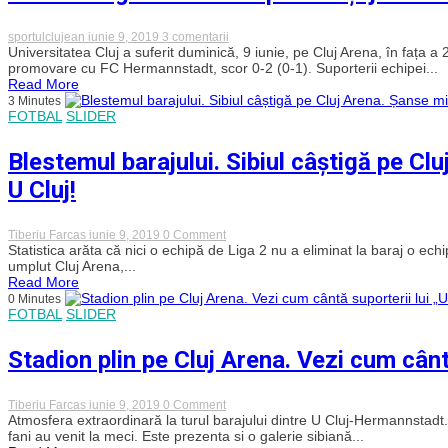
A
fost
doar
la
sportulclujean
iunie 9, 2019
3 comentarii
prima
Incidente
Universitatea Cluj a suferit duminică, 9 iunie, pe Cluj Arena, în fața 
repriză,
grave
promovare cu FC Hermannstadt, scor 0-2 (0-1). Suporterii echipei...
urmează
între
Read More
a
suporteri
3 Minutes
doua
și
FOTBAL
SLIDER
la
jandarmi
Sibiu
la
meciul
Blestemul barajului. Sibiul câștigă pe C
de
baraj
U Cluj!
„U”
–
Sibiu
–
on
Tiberiu Farcas
iunie 9, 2019
0 Comment
VIDEO
Blestemul
Statistica arăta că nici o echipă de Liga 2 nu a eliminat la baraj o ech
barajului.
umplut Cluj Arena,...
Sibiul
Read More
câștigă
0 Minutes
pe
FOTBAL
SLIDER
Cluj
Arena.
Șanse
Stadion plin pe Cluj Arena. Vezi cum cânt
minime
de
promovare
pentru
on
Tiberiu Farcas
iunie 9, 2019
0 Comment
U
Stadion
Atmosfera extraordinară la turul barajului dintre U Cluj-Hermannstadt.
Cluj!
plin
fani au venit la meci. Este prezenta si o galerie sibiană...
pe