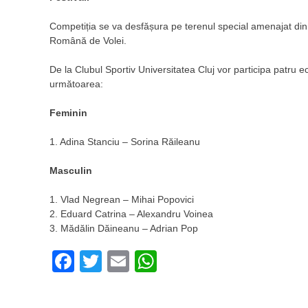
Competiția se va desfășura pe terenul special amenajat din 
Română de Volei.
De la Clubul Sportiv Universitatea Cluj vor participa patru e
următoarea:
Feminin
1. Adina Stanciu – Sorina Răileanu
Masculin
1. Vlad Negrean – Mihai Popovici
2. Eduard Catrina – Alexandru Voinea
3. Mădălin Dăineanu – Adrian Pop
Facebook
Twitter
Email
WhatsApp