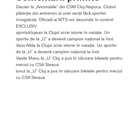
Dacian
la
„Anomaliile” din CSM Cluj-Napoca. Clubul
plătește doi antrenori ai unei secții fără sportivi
înregistrați. Oficialii ai MTS vor descinde în control-
EXCLUSIV
sportulclujean
la
Clujul scrie istorie în natație. Un
sportiv de la „U” a devenit campion național la înot
Vass Attila
la
Clujul scrie istorie în natație. Un sportiv
de la „U” a devenit campion național la înot
Vasile Manu
la
„U” Cluj a pus în vânzare biletele pentru
meciul cu CSA Steaua
ionut
la
„U” Cluj a pus în vânzare biletele pentru meciul
cu CSA Steaua