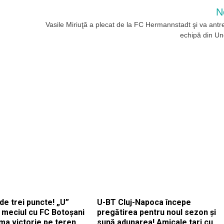
N
Vasile Miriuţă a plecat de la FC Hermannstadt şi va antr
echipă din Un
e trei puncte! „U”
U-BT Cluj-Napoca începe
s meciul cu FC Botoșani
pregătirea pentru noul sezon și
rima victorie pe teren
sună adunarea! Amicale tari cu