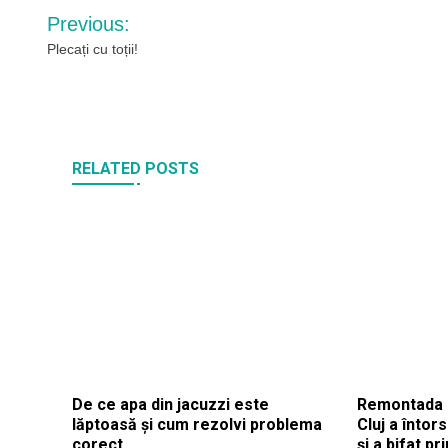
Navigare
Previous:
în
Plecați cu toții!
articole
RELATED POSTS
De ce apa din jacuzzi este
Remontada d
lăptoasă și cum rezolvi problema
Cluj a întor
corect
și a bifat p