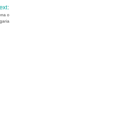
ext:
ena o
garia