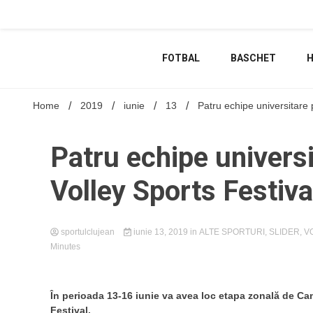
Skip
to
content
FOTBAL
BASCHET
Home
2019
iunie
13
Patru echipe universitare 
Patru echipe universi
Volley Sports Festiva
sportulclujean
iunie 13, 2019
in
ALTE SPORTURI
,
SLIDER
,
V
Minutes
În perioada 13-16 iunie va avea loc etapa zonală de Cam
Festival.