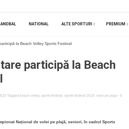
HANDBAL
NATIONAL
ALTE SPORTURI
PREMIUM
participă la Beach Volley Sports Festival
tare participă la Beach
l
OLEI
Tagged
beach volley
,
sports festival
,
sports festival 2019
,
volei pe plaja
- 0
pionat Național de volei pe plajă, seniori, în cadrul Sports