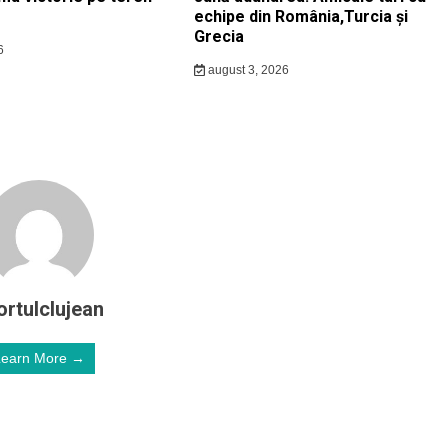
echipe din România,Turcia și
Grecia
6
august 3, 2026
ortulclujean
Learn More →