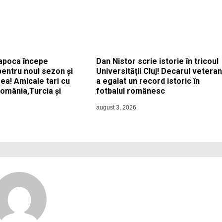
apoca începe
Dan Nistor scrie istorie în tricoul
pentru noul sezon și
Universității Cluj! Decarul veteran
ea! Amicale tari cu
a egalat un record istoric în
România,Turcia și
fotbalul românesc
august 3, 2026