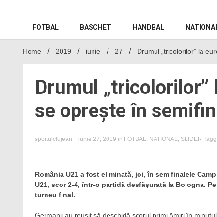
Skip
to
content
FOTBAL
BASCHET
HANDBAL
NATIONA
Home
2019
iunie
27
Drumul „tricolorilor” la eu
Drumul „tricolorilor”
se oprește în semifin
sportulclujean
iunie 27, 2019
in
FOTBAL
,
NATIONAL
,
SLIDER
Tag
România U21 a fost eliminată, joi, în semifinalele Camp
U21, scor 2-4, într-o partidă desfăşurată la Bologna. Pe
turneu final.
Germanii au reușit să deschidă scorul primi Amiri în minutul