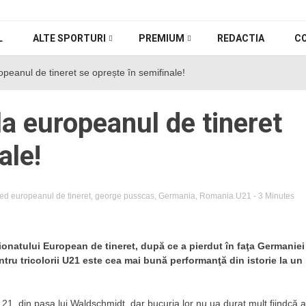
L
ALTE SPORTURI
PREMIUM
REDACTIA
C
ropeanul de tineret se oprește în semifinale!
 la europeanul de tineret
ale!
ged
europeanul de tineret
,
george pusscas
,
Germania
,
Romania U21
- 3 Minutes
ionatului European de tineret, după ce a pierdut în faţa Germaniei
ntru tricolorii U21 este cea mai bună performanţă din istorie la un
 21, din pasa lui Waldschmidt, dar bucuria lor nu ua durat mult fiindcă a