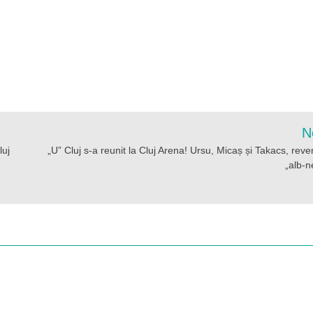
N
luj
„U” Cluj s-a reunit la Cluj Arena! Ursu, Micaș și Takacs, reven
„alb-n