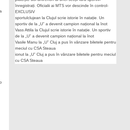
înregistrați. Oficialii ai MTS vor descinde în control-
a
EXCLUSIV
sportulclujean
la
Clujul scrie istorie în natație. Un
sportiv de la „U” a devenit campion național la înot
Vass Attila
la
Clujul scrie istorie în natație. Un sportiv
de la „U” a devenit campion național la înot
Vasile Manu
la
„U” Cluj a pus în vânzare biletele pentru
meciul cu CSA Steaua
ionut
la
„U” Cluj a pus în vânzare biletele pentru meciul
cu CSA Steaua
p