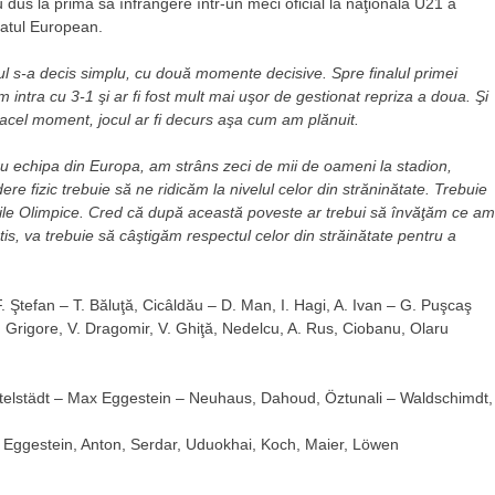
 dus la prima sa înfrângere într-un meci oficial la naţionala U21 a
onatul European.
ul s-a decis simplu, cu două momente decisive. Spre finalul primei
 intra cu 3-1 şi ar fi fost mult mai uşor de gestionat repriza a doua. Şi
t acel moment, jocul ar fi decurs aşa cum am plănuit.
u echipa din Europa, am strâns zeci de mii de oameni la stadion,
re fizic trebuie să ne ridicăm la nivelul celor din străninătate. Trebuie
le Olimpice. Cred că după această poveste ar trebui să învăţăm ce am
tis, va trebuie să câştigăm respectul celor din străinătate pentru a
Ştefan – T. Băluţă, Cicâldău – D. Man, I. Hagi, A. Ivan – G. Puşcaş
 Grigore, V. Dragomir, V. Ghiţă, Nedelcu, A. Rus, Ciobanu, Olaru
ttelstädt – Max Eggestein – Neuhaus, Dahoud, Öztunali – Waldschimdt,
 Eggestein, Anton, Serdar, Uduokhai, Koch, Maier, Löwen