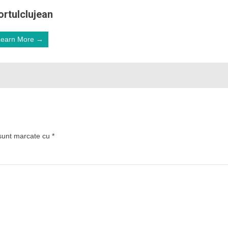
ortulclujean
Learn More →
 sunt marcate cu
*