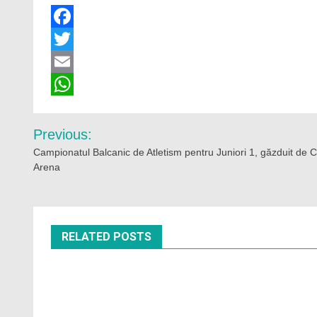
Facebook
Twitter
Email
WhatsApp
Navigare
Previous:
în
Campionatul Balcanic de Atletism pentru Juniori 1, găzduit de C
Arena
articole
RELATED POSTS