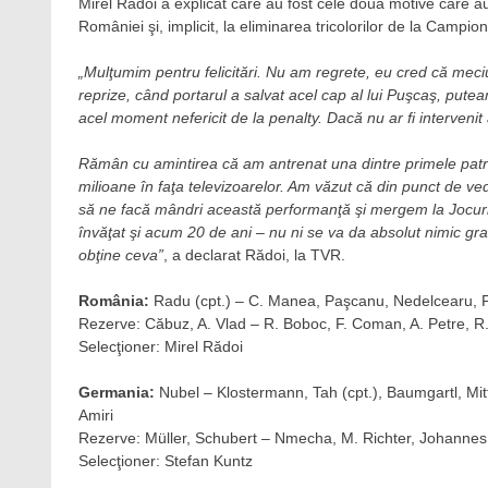
Mirel Rădoi a explicat care au fost cele două motive care au
României şi, implicit, la eliminarea tricolorilor de la Campi
„Mulţumim pentru felicitări. Nu am regrete, eu cred că meci
reprize, când portarul a salvat acel cap al lui Puşcaş, puteam
acel moment nefericit de la penalty. Dacă nu ar fi interveni
Rămân cu amintirea că am antrenat una dintre primele patr
milioane în faţa televizoarelor. Am văzut că din punct de vede
să ne facă mândri această performanţă şi mergem la Jocuri
învăţat şi acum 20 de ani – nu ni se va da absolut nimic gra
obţine ceva”
, a declarat Rădoi, la TVR.
România:
Radu (cpt.) – C. Manea, Paşcanu, Nedelcearu, F. 
Rezerve: Căbuz, A. Vlad – R. Boboc, F. Coman, A. Petre, R.
Selecţioner: Mirel Rădoi
Germania:
Nubel – Klostermann, Tah (cpt.), Baumgartl, Mi
Amiri
Rezerve: Müller, Schubert – Nmecha, M. Richter, Johannes
Selecţioner: Stefan Kuntz