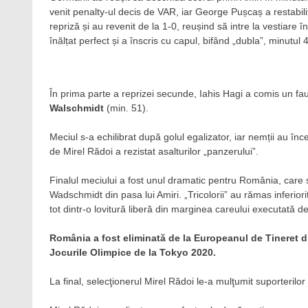
venit penalty-ul decis de VAR, iar George Pușcaș a restabilit
repriză și au revenit de la 1-0, reușind să intre la vestiare 
înălțat perfect și a înscris cu capul, bifând „dubla”, minutul
În prima parte a reprizei secunde, Iahis Hagi a comis un fault
Walschmidt
(min. 51).
Meciul s-a echilibrat după golul egalizator, iar nemții au înc
de Mirel Rădoi a rezistat asalturilor „panzerului”.
Finalul meciului a fost unul dramatic pentru România, care 
Wadschmidt din pasa lui Amiri. „Tricolorii” au rămas inferio
tot dintr-o lovitură liberă din marginea careului executată de 
România a fost eliminată de la Europeanul de Tineret din 
Jocurile Olimpice de la Tokyo 2020.
La final, selecţionerul Mirel Rădoi le-a mulţumit suporterilor şi