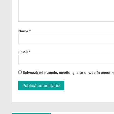
Nume
*
Email
*
Salvează-mi numele, emailul și site-ul web în acest 