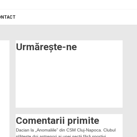
ONTACT
Urmărește-ne
Comentarii primite
Dacian
la
„Anomaliile” din CSM Cluj-Napoca. Clubul
plătește doi antrenori ai unei secții fără sportivi