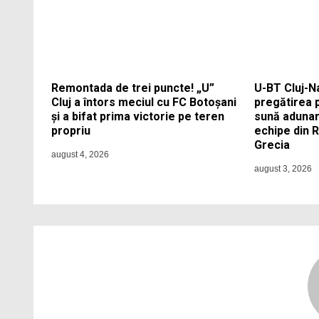
Remontada de trei puncte! „U”
U-BT Cluj-N
Cluj a întors meciul cu FC Botoșani
pregătirea 
și a bifat prima victorie pe teren
sună adunar
propriu
echipe din 
Grecia
august 4, 2026
august 3, 2026