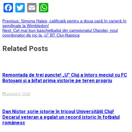
Facebook
Twitter
Email
WhatsApp
Navigare
Previous:
Simona Halep, calificată pentru a doua oară în carieră în
semifinale la Wimbledon!
Next:
Cel mai bun baschetbalist din campionatul Olandei, noul
în
coordonator de joc la „U” BT Cluj-Napoca
articole
Related Posts
Remontada de trei puncte! „U” Cluj a întors meciul cu FC
Botoșani și a bifat prima victorie pe teren propriu
august 4, 2026
Dan Nistor scrie istorie în tricoul Universității Cluj!
Decarul veteran a egalat un record istoric în fotbalul
românesc