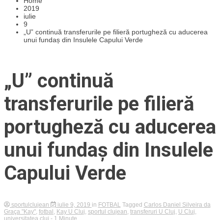
Home
2019
iulie
9
„U” continuă transferurile pe filieră portugheză cu aducerea
unui fundaș din Insulele Capului Verde
„U” continuă
transferurile pe filieră
portugheză cu aducerea
unui fundaș din Insulele
Capului Verde
sportulclujean
iulie 9, 2019
in
FOTBAL
Tagged
Carlos Daniel Silveira da
Graça "Kay"
,
fotbal
,
Kay U Cluj
,
sportul clujean
,
transferuri U Cluj
,
U Cluj
,
universitatea cluj
- 1 Minute