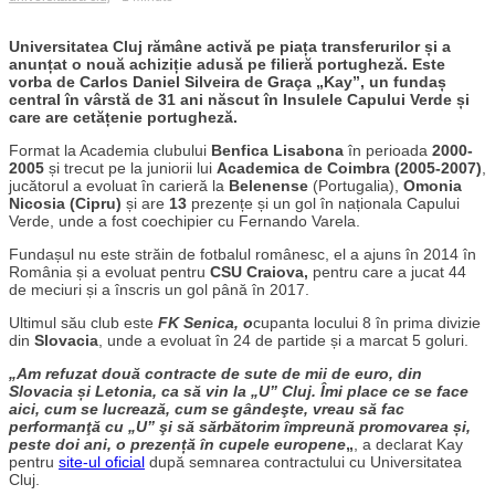
Universitatea Cluj rămâne activă pe piața transferurilor și a
anunțat o nouă achiziție adusă pe filieră portugheză. Este
vorba de Carlos Daniel Silveira de Graça „Kay”, un fundaș
central în vârstă de 31 ani născut în Insulele Capului Verde și
care are cetățenie portugheză.
Format la Academia clubului
Benfica Lisabona
în perioada
2000-
2005
și trecut pe la juniorii lui
Academica de Coimbra (2005-2007)
,
jucătorul a evoluat în carieră la
Belenense
(Portugalia),
Omonia
Nicosia (Cipru)
și are
13
prezențe și un gol în naționala Capului
Verde, unde a fost coechipier cu Fernando Varela.
Fundașul nu este străin de fotbalul românesc, el a ajuns în 2014 în
România și a evoluat pentru
CSU Craiova,
pentru care a jucat 44
de meciuri și a înscris un gol până în 2017.
Ultimul său club este
FK Senica, o
cupanta locului 8 în prima divizie
din
Slovacia
, unde a evoluat în 24 de partide și a marcat 5 goluri.
„Am refuzat două contracte de sute de mii de euro, din
Slovacia și Letonia, ca să vin la „U” Cluj. Îmi place ce se face
aici, cum se lucrează, cum se gândeşte, vreau să fac
performanţă cu „U” şi să sărbătorim împreună promovarea și,
peste doi ani, o prezență în cupele europene
„
, a declarat Kay
pentru
site-ul oficial
după semnarea contractului cu Universitatea
Cluj.