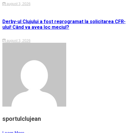
august 3, 2026
Derby-ul Clujului a fost reprogramat la solicitarea CFR-
ului! Când va avea loc meciul?
august 3, 2026
sportulclujean
Learn More →