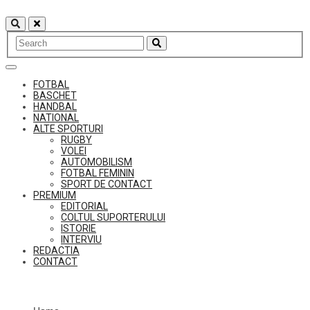
Skip
to
content
FOTBAL
BASCHET
HANDBAL
NATIONAL
ALTE SPORTURI
RUGBY
VOLEI
AUTOMOBILISM
FOTBAL FEMININ
SPORT DE CONTACT
PREMIUM
EDITORIAL
COLTUL SUPORTERULUI
ISTORIE
INTERVIU
REDACTIA
CONTACT