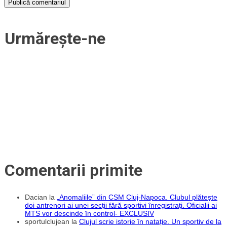
Urmărește-ne
Comentarii primite
Dacian
la
„Anomaliile” din CSM Cluj-Napoca. Clubul plătește
doi antrenori ai unei secții fără sportivi înregistrați. Oficialii ai
MTS vor descinde în control- EXCLUSIV
sportulclujean
la
Clujul scrie istorie în natație. Un sportiv de la