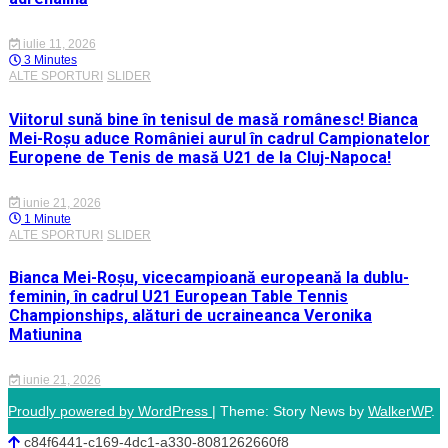
iulie 11, 2026
3 Minutes
ALTE SPORTURI
SLIDER
Viitorul sună bine în tenisul de masă românesc! Bianca
Mei-Roșu aduce României aurul în cadrul Campionatelor
Europene de Tenis de masă U21 de la Cluj-Napoca!
iunie 21, 2026
1 Minute
ALTE SPORTURI
SLIDER
Bianca Mei-Roșu, vicecampioană europeană la dublu-
feminin, în cadrul U21 European Table Tennis
Championships, alături de ucraineanca Veronika
Matiunina
iunie 21, 2026
Proudly powered by WordPress
|
Theme: Story News by
WalkerWP
.
c84f6441-c169-4dc1-a330-8081262660f8