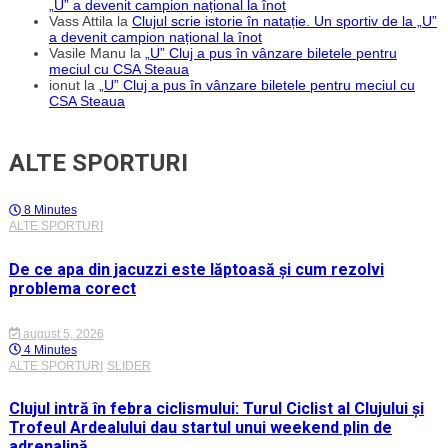
„U” a devenit campion național la înot
Vass Attila
la
Clujul scrie istorie în natație. Un sportiv de la „U”
a devenit campion național la înot
Vasile Manu
la
„U” Cluj a pus în vânzare biletele pentru
meciul cu CSA Steaua
ionut
la
„U” Cluj a pus în vânzare biletele pentru meciul cu
CSA Steaua
ALTE SPORTURI
8 Minutes
ALTE SPORTURI
De ce apa din jacuzzi este lăptoasă și cum rezolvi
problema corect
august 5, 2026
4 Minutes
ALTE SPORTURI
SLIDER
Clujul intră în febra ciclismului: Turul Ciclist al Clujului și
Trofeul Ardealului dau startul unui weekend plin de
adrenalină