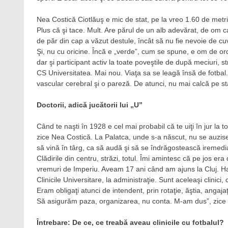
Nea Costică Ciotlăuş e mic de stat, pe la vreo 1.60 de metri. 
Plus că şi tace. Mult. Are părul de un alb adevărat, de om car
de păr din cap a văzut destule, încât să nu fie nevoie de cu
Şi, nu cu oricine. Încă e „verde”, cum se spune, e om de ordi
dar şi participant activ la toate poveştile de după meciuri, s
CS Universitatea. Mai nou. Viaţa sa se leagă însă de fotbal.
vascular cerebral şi o pareză. De atunci, nu mai calcă pe s
Doctorii, adică jucătorii lui „U”
Când te naşti în 1928 e cel mai probabil că te uiţi în jur l
zice Nea Costică. La Palatca, unde s-a născut, nu se auzise 
să vină în târg, ca să audă şi să se îndrăgostească iremediab
Clădirile din centru, străzi, totul. Îmi amintesc că pe jos 
vremuri de Imperiu. Aveam 17 ani când am ajuns la Cluj. H
Clinicile Universitare, la administraţie. Sunt aceleaşi clinici, 
Eram obligaţi atunci de intendent, prin rotaţie, ăştia, angaja
Să asigurăm paza, organizarea, nu conta. M-am dus”, zice
Întrebare: De ce, ce treabă aveau clinicile cu fotbalul?