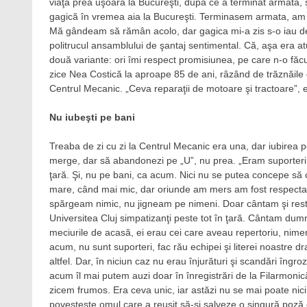
viaţă prea uşoară la Bucureşti, după ce a terminat armata, ş
gagică în vremea aia la Bucureşti. Terminasem armata, am a
Mă gândeam să rămân acolo, dar gagica mi-a zis s-o iau de
politrucul ansamblului de şantaj sentimental. Că, aşa era at
două variante: ori îmi respect promisiunea, pe care n-o făc
zice Nea Costică la aproape 85 de ani, râzând de trăznăile d
Centrul Mecanic. „Ceva reparaţii de motoare şi tractoare”, e
Nu iubeşti pe bani
Treaba de zi cu zi la Centrul Mecanic era una, dar iubirea 
merge, dar să abandonezi pe „U”, nu prea. „Eram suporteri 
ţară. Şi, nu pe bani, ca acum. Nici nu se putea concepe să c
mare, când mai mic, dar oriunde am mers am fost respecta
spărgeam nimic, nu jigneam pe nimeni. Doar cântam şi restu
Universitea Cluj simpatizanţi peste tot în ţară. Cântam dumn
meciurile de acasă, ei erau cei care aveau repertoriu, nime
acum, nu sunt suporteri, fac rău echipei şi literei noastre 
altfel. Dar, în niciun caz nu erau înjurături şi scandări îngr
acum îl mai putem auzi doar în înregistrări de la Filarmonică
zicem frumos. Era ceva unic, iar astăzi nu se mai poate nici
povesteşte omul care a reuşit să-şi salveze o singură poză 