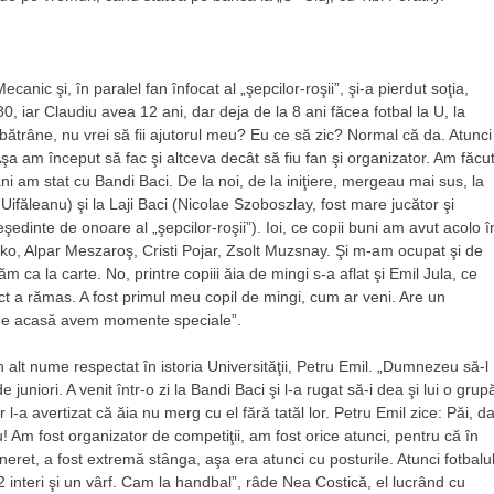
canic şi, în paralel fan înfocat al „şepcilor-roşii”, şi-a pierdut soţia,
0, iar Claudiu avea 12 ani, dar deja de la 8 ani făcea fotbal la U, la
 bătrâne, nu vrei să fii ajutorul meu? Eu ce să zic? Normal că da. Atunci
şa am început să fac şi altceva decât să fiu fan şi organizator. Am făcu
 ani am stat cu Bandi Baci. De la noi, de la iniţiere, mergeau mai sus, la
a Uifăleanu) şi la Laji Baci (Nicolae Szoboszlay, fost mare jucător şi
edinte de onoare al „şepcilor-roşii”). Ioi, ce copii buni am avut acolo î
Iaşko, Alpar Meszaroş, Cristi Pojar, Zsolt Muzsnay. Şi m-am ocupat şi de
 ca la carte. No, printre copiii ăia de mingi s-a aflat şi Emil Jula, ce
pect a rămas. A fost primul meu copil de mingi, cum ar veni. Are un
 vine acasă avem momente speciale”.
 alt nume respectat în istoria Universităţii, Petru Emil. „Dumnezeu să-l
uniori. A venit într-o zi la Bandi Baci şi l-a rugat să-i dea şi lui o grup
 l-a avertizat că ăia nu merg cu el fără tatăl lor. Petru Emil zice: Păi, da
! Am fost organizator de competiţii, am fost orice atunci, pentru că în
ineret, a fost extremă stânga, aşa era atunci cu posturile. Atunci fotbalu
 2 interi şi un vârf. Cam la handbal”, râde Nea Costică, el lucrând cu