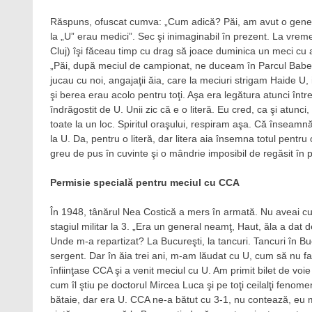
Răspuns, ofuscat cumva: „Cum adică? Păi, am avut o generaţi
la „U” erau medici”. Sec şi inimaginabil în prezent. La vre
Cluj) îşi făceau timp cu drag să joace duminica un meci cu an
„Păi, după meciul de campionat, ne duceam în Parcul Babeş (
jucau cu noi, angajaţii ăia, care la meciuri strigam Haide U, 
şi berea erau acolo pentru toţi. Aşa era legătura atunci între 
îndrăgostit de U. Unii zic că e o literă. Eu cred, ca şi atunci
toate la un loc. Spiritul oraşului, respiram aşa. Că înseamn
la U. Da, pentru o literă, dar litera aia însemna totul pent
greu de pus în cuvinte şi o mândrie imposibil de regăsit în 
Permisie specială pentru meciul cu CCA
În 1948, tânărul Nea Costică a mers în armată. Nu aveai cum
stagiul militar la 3. „Era un general neamţ, Haut, ăla a dat 
Unde m-a repartizat? La Bucureşti, la tancuri. Tancuri în 
sergent. Dar în ăia trei ani, m-am lăudat cu U, cum să nu fac 
înfiinţase CCA şi a venit meciul cu U. Am primit bilet de vo
cum îl ştiu pe doctorul Mircea Luca şi pe toţi ceilalţi fenom
bătaie, dar era U. CCA ne-a bătut cu 3-1, nu contează, eu m-