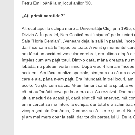
Petru Emil până la mjilocul anilor ‘90.
„Aţi primit carotide?”
A trecut apoi la echipa mare a Universităţii Cluj, prin 1995,
Divizia A. În paralel, Nea Costică mai “mişuna” pe la juniori (
Sala “Horia Demian”. „Veneam deja la sală în paralel, încet-
dar încercam să le împac pe toate. A venit şi momentul care
am făcut un accident vascular cerebral, era ultima etapă d
înţeles cum am păţit totul. Dintr-o dată, mâna dreaptă nu 
lebădă, nu puteam vorbi nimic. După vreo 4 luni am început
accident. Am făcut analize speciale, simţeam eu că am ceva î
care e aia, până n-am păţit. Era înfundată în trei locuri,
acolo. Nu ştiu cum să zic. M-am lămurit când la spital, a ve
că mi-au înnădit ceva pe la artera aia. Au rezolvat. Dar, a
uit la meciuri de acasă şi, dacă simt că mă enervez, mă co
am încercat să mă întorc la echipă, dar totul era schimbat, 
vicepreşedinte Dan Anca, Dumnezeu să-l ierte şi pe el. Nu 
şi am mai mers doar la sală, dar tot din partea lui U. De la 