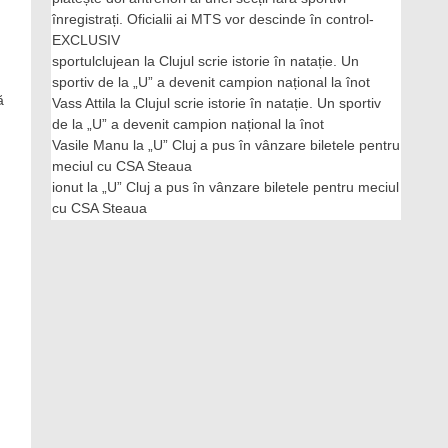
înregistrați. Oficialii ai MTS vor descinde în control-
EXCLUSIV
sportulclujean
la
Clujul scrie istorie în natație. Un
sportiv de la „U” a devenit campion național la înot
ă
Vass Attila
la
Clujul scrie istorie în natație. Un sportiv
de la „U” a devenit campion național la înot
Vasile Manu
la
„U” Cluj a pus în vânzare biletele pentru
meciul cu CSA Steaua
ionut
la
„U” Cluj a pus în vânzare biletele pentru meciul
cu CSA Steaua