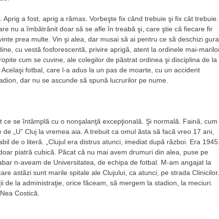
Aprig a fost, aprig a rămas. Vorbeşte fix când trebuie şi fix cât trebuie.
e nu a îmbătrânit doar să se afle în treabă şi, care ştie că fiecare fir
vinte prea multe. Vin şi alea, dar musai să ai pentru ce să deschizi gura
ne, cu vestă fosforescentă, privire aprigă, atent la ordinele mai-marilor
tropite cum se cuvine, ale colegilor de păstrat ordinea şi disciplina de la
 Acelaşi fotbal, care l-a adus la un pas de moarte, cu un accident
tadion, dar nu se ascunde să spună lucrurilor pe nume.
a tot ce se întâmplă cu o nonşalanţă excepţională. Şi normală. Faină, cum
de „U” Cluj la vremea aia. A trebuit ca omul ăsta să facă vreo 17 ani,
il de o literă. „Clujul era distrus atunci, imediat după război. Era 1945
era doar piatră cubică. Păcat că nu mai avem drumuri din alea, puse pe
abar n-aveam de Universitatea, de echipa de fotbal. M-am angajat la
care astăzi sunt marile spitale ale Clujului, ca atunci, pe strada Clinicilor
ţii de la administraţie, orice făceam, să mergem la stadion, la meciuri.
 Nea Costică.