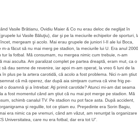
 când Vasile Brătianu, Ovidiu Maier & Co nu erau deloc de neglijat în
grupele lui Vasile Băluţiu), dar şi pe la meciurile echipelor de sporturi, l
încet, mergeam şi acolo. Mai erau grupele de juniori I-II ale lui Boca,
 m-a făcut să nu mai merg pe stadion, la meciurile lui U. Era anul 2000
in tur la fotbal. Mă consumam, nu mergea nimic cum trebuie, n-am
mă mai asculta. Am paralizat complet pe partea dreaptă, eram mut, ca o
 să dau semne de revenire, iar apoi m-am operat, la vreo 6 luni de la
n plus pe la artera carotidă, că acolo a fost problema. Nici n-am ştiut
 am semnat că mă operez, dar după aia simţeam cumva că vine frig pe-
nit o doamnă şi a întrebat: Aţi primit carotide? Atunci mi-am dat seama
cela a fost momentul când am ştiut că nu mai pot merge pe stadion. Mă
nsum, schimb canalul TV. Pe stadion nu pot face asta. După accident,
organigrama şi regulile, tot ce ştiam eu. Preşedinte era Sorin Bagiu,
mai era nimic ca pe vremuri, când am văzut, am renunţat la organizare
CS Universitatea, care nu era fotbal, dar era tot U”.