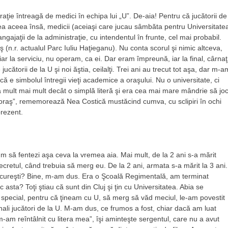
e întreagă de medici în echipa lui „U”. De-aia! Pentru că jucătorii de
mea aceea însă, medicii (aceiaşi care jucau sâmbăta pentru Universitate
gajaţii de la administraţie, cu intendentul în frunte, cel mai probabil.
n.r. actualul Parc Iuliu Haţieganu). Nu conta scorul şi nimic altceva,
iar la serviciu, nu operam, ca ei. Dar eram împreună, iar la final, cârnaţi
jucătorii de la U şi noi ăştia, ceilalţi. Trei ani au trecut tot aşa, dar m-a
, că e simbolul întregii vieţi academice a oraşului. Nu o universitate, ci
ă mult mai mult decât o simplă literă şi era cea mai mare mândrie să joc
ru oraş”, rememorează Nea Costică mustăcind cumva, cu sclipiri în ochi
prezent.
 să fentezi aşa ceva la vremea aia. Mai mult, de la 2 ani s-a mărit
decretul, când trebuia să merg eu. De la 2 ani, armata s-a mărit la 3 ani.
Bucureşti? Bine, m-am dus. Era o Şcoală Regimentală, am terminat
asta? Toţi ştiau că sunt din Cluj şi ţin cu Universitatea. Abia se
ie special, pentru că ţineam cu U, să merg să văd meciul, le-am povestit
enali jucători de la U. M-am dus, ce frumos a fost, chiar dacă am luat
am reîntâlnit cu litera mea”, îşi aminteşte sergentul, care nu a avut