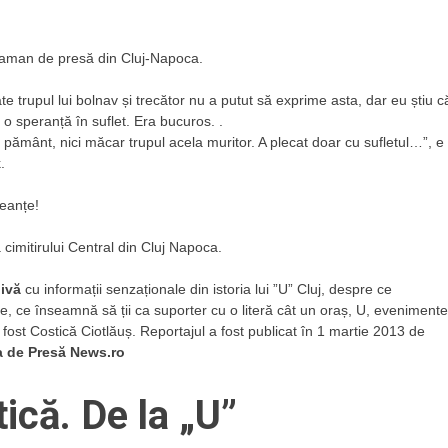
aman de presă din Cluj-Napoca.
e trupul lui bolnav și trecător nu a putut să exprime asta, dar eu știu c
i o speranță în suflet. Era bucuros. .
ci pământ, nici măcar trupul acela muritor. A plecat doar cu sufletul…”, e
.
leanțe!
 cimitirului Central din Cluj Napoca.
hivă
cu informații senzaționale din istoria lui ”U” Cluj, despre ce
e, ce înseamnă să ții ca suporter cu o literă cât un oraș, U, evenimente
 a fost Costică Ciotlăuș. Reportajul a fost publicat în 1 martie 2013 de
a de Presă News.ro
că. De la „U”