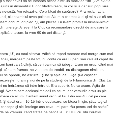
i a fost nevoit să se întoarcă acasă dintr-un motiv de film. „Am avut o
juns în Ansamblul Tudor Vladimirescu, la cor şi la dansuri populare.
 nevastă. Am refuzat-o. Ce-a făcut de supărare? M-a reclamat la
unci, şi ansamblul avea politruc. Ăla m-a chemat la el şi mi-a zis că am
usem oricum, ori plec. Şi, am plecat. Eu n-am promis la nimeni-nimic”,
in tinereţe. A revenit la Cluj, cu recomandare directă de angajare la
xplică el acum, la vreo 60 de ani distanţă.
pentru „U”, cu totul altceva. Adică să repari motoare mai merge cum mai
fideli, mergeam peste tot, nu conta că era Lupeni sau celălalt capăt de
eri bani ca să cânţi, să ceri bani ca să iubeşti. Eram un grup, când mai
ţi, cântam frumos, ne vedeam de treabă, nu distrugeam nimic, nu
l se opreau, ne ascultau şi ne şi aplaudau. Aşa şi-a câştigat
ezeieşte, furam şi noi de pe la studenţii de la Filarmonica din Cluj. La
ni nu îndrăznea să intre între ei. Era superb. Nu ca acum. Ăştia de
dragi. Aveam cam aceleaşi melodii ca acum, dar versurile erau un pic
ozitoare ca acum. Cântam imnul vechi al lui U din anii 40, cel pe care
. Şi dacă eram 10-15 într-o deplasare, se făcea linişte, ştiau toţi că
 concepe şi nici înţelege aşa ceva. Îmi pare rău pentru cei de astăzi”,
de pe vremuri, când stătea pe bancă la „U” Cluj, cu Tibi Poratky.