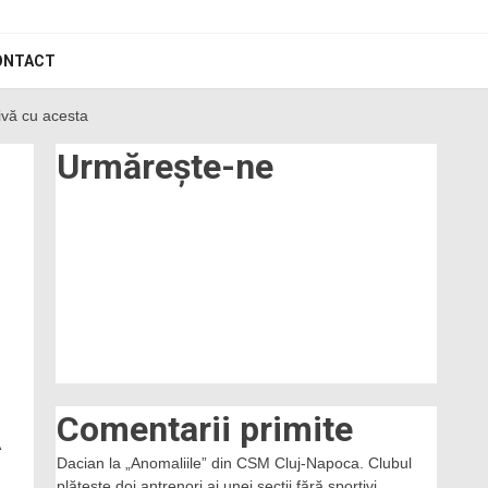
ONTACT
hivă cu acesta
Urmărește-ne
Comentarii primite
Dacian
la
„Anomaliile” din CSM Cluj-Napoca. Clubul
plătește doi antrenori ai unei secții fără sportivi