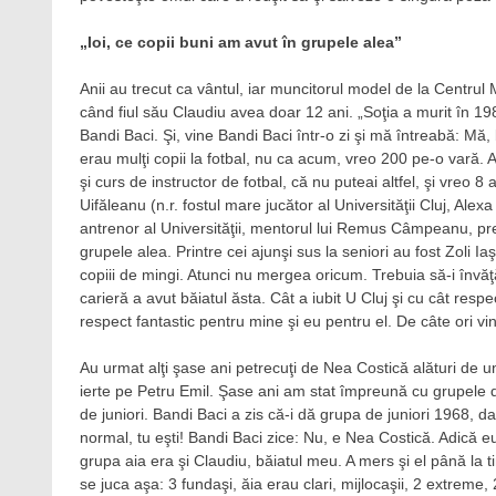
„Ioi, ce copii buni am avut în grupele alea”
Anii au trecut ca vântul, iar muncitorul model de la Centrul Me
când fiul său Claudiu avea doar 12 ani. „Soţia a murit în 198
Bandi Baci. Şi, vine Bandi Baci într-o zi şi mă întreabă: Mă,
erau mulţi copii la fotbal, nu ca acum, vreo 200 pe-o vară. A
şi curs de instructor de fotbal, că nu puteai altfel, şi vreo 8
Uifăleanu (n.r. fostul mare jucător al Universităţii Cluj, Alex
antrenor al Universităţii, mentorul lui Remus Câmpeanu, preş
grupele alea. Printre cei ajunşi sus la seniori au fost Zoli 
copiii de mingi. Atunci nu mergea oricum. Trebuia să-i învăţăm
carieră a avut băiatul ăsta. Cât a iubit U Cluj şi cu cât res
respect fantastic pentru mine şi eu pentru el. De câte ori
Au urmat alţi şase ani petrecuţi de Nea Costică alături de un
ierte pe Petru Emil. Şase ani am stat împreună cu grupele de j
de juniori. Bandi Baci a zis că-i dă grupa de juniori 1968, dar
normal, tu eşti! Bandi Baci zice: Nu, e Nea Costică. Adică eu
grupa aia era şi Claudiu, băiatul meu. A mers şi el până la t
se juca aşa: 3 fundaşi, ăia erau clari, mijlocaşii, 2 extreme,