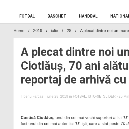
Skip
to
content
FOTBAL
BASCHET
HANDBAL
NATIONA
Home
2019
iulie
28
A plecat dintre noi un mare 
A plecat dintre noi u
Ciotlăuș, 70 ani alătur
reportaj de arhivă cu
Tiberiu Farcas
iulie 28, 2019
in
FOTBAL
,
ISTORIE
,
SLIDER
- 25 Mi
Costică Ciotlăuș,
unul din cei mai vechi suporteri ai lui ”U”
fost unul din cei mai autentici ”U”-iști, care a stat peste
70 d