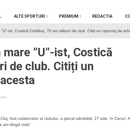
L
ALTE SPORTURI
PREMIUM
REDACTIA
C
”U”-ist, Costică Ciotlăuș, 70 ani alături de club. Citiți un reportaj de ar
n mare ”U”-ist, Costică
i de club. Citiți un
 acesta
nutes
 Cluj, fost colaborator al clubului, a plecat sâmbătă, 27 iulie, în Ceruri. A
e ani lângă club!