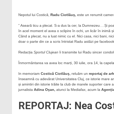
Nepotul lui Costică,
Radu Ciotlăuș,
este un renumit camer
” Aseară ticu a plecat. S-a dus la cer, la Dumnezeu….Și poat
în acel moment el avea o sclipire în ochi, un licăr în inimă ș
Când a plecat, nu a luat nimic cu el. Nici casa, nici bani, ni
doar o parte din ce a scris întristat Radu astăzi pe facebook
Redacția
Sportul Clujean
îi transmite lui Radu sincer condo
Înmormântarea va avea loc marți, 30 iulie, ora 14, la capela
In memoriam
Costică Ciotlăuș,
reluăm un
reportaj de ar
înseamnă cu adevărat Universitatea Cluj, ce istorie mare ar
și amintiri din istorie trăite la club de marele suporter care
jurnalista
Adina Oșan,
atunci la Mediafax, acum la
Agenți
REPORTAJ: Nea Costi