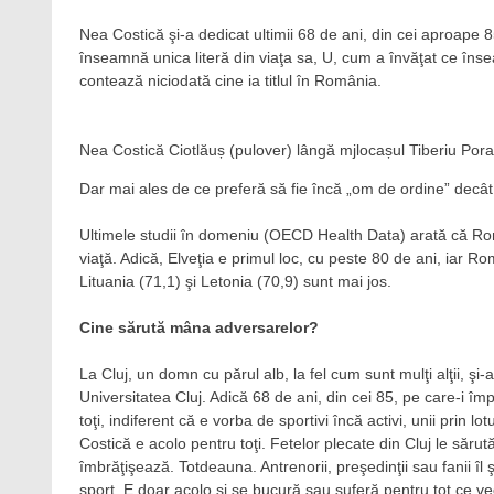
Nea Costică şi-a dedicat ultimii 68 de ani, din cei aproape 
înseamnă unica literă din viaţa sa, U, cum a învăţat ce în
contează niciodată cine ia titlul în România.
Nea Costică Ciotlăuș (pulover) lângă mjlocașul Tiberiu Pora
Dar mai ales de ce preferă să fie încă „om de ordine” decât 
Ultimele studii în domeniu (OECD Health Data) arată că Rom
viaţă. Adică, Elveţia e primul loc, cu peste 80 de ani, iar 
Lituania (71,1) şi Letonia (70,9) sunt mai jos.
Cine sărută mâna adversarelor?
La Cluj, un domn cu părul alb, la fel cum sunt mulţi alţii, 
Universitatea Cluj. Adică 68 de ani, din cei 85, pe care-i îm
toţi, indiferent că e vorba de sportivi încă activi, unii prin l
Costică e acolo pentru toţi. Fetelor plecate din Cluj le sărut
îmbrăţişează. Totdeauna. Antrenorii, preşedinţii sau fanii îl 
sport. E doar acolo şi se bucură sau suferă pentru tot ce v