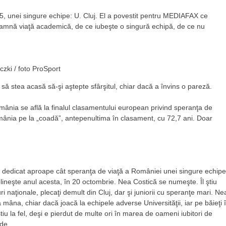
85, unei singure echipe: U. Cluj. El a povestit pentru MEDIAFAX ce
seamnă viaţă academică, de ce iubeşte o singură echipă, de ce nu
czki / foto ProSport
să stea acasă să-şi aştepte sfârşitul, chiar dacă a învins o pareză.
ânia se află la finalul clasamentului european privind speranţa de
România pe la „coadă”, antepenultima în clasament, cu 72,7 ani. Doar
şi-a dedicat aproape cât speranţa de viaţă a României unei singure echipe
plineşte anul acesta, în 20 octombrie. Nea Costică se numeşte. Îl ştiu
oturi naţionale, plecaţi demult din Cluj, dar şi juniorii cu speranţe mari. Ne
ă mâna, chiar dacă joacă la echipele adverse Universităţii, iar pe băieţi î
ştiu la fel, deşi e pierdut de multe ori în marea de oameni iubitori de
ede.