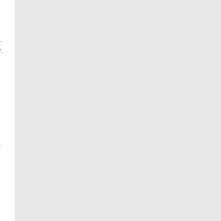
.
,
.
.