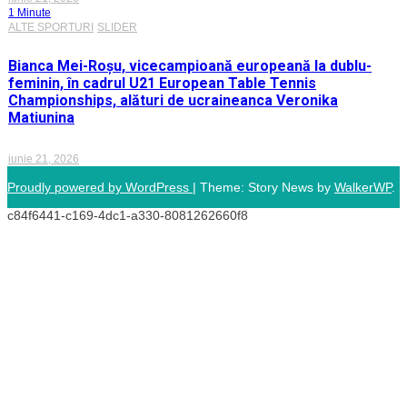
1 Minute
ALTE SPORTURI
SLIDER
Bianca Mei-Roșu, vicecampioană europeană la dublu-
feminin, în cadrul U21 European Table Tennis
Championships, alături de ucraineanca Veronika
Matiunina
iunie 21, 2026
Proudly powered by WordPress
|
Theme: Story News by
WalkerWP
.
c84f6441-c169-4dc1-a330-8081262660f8