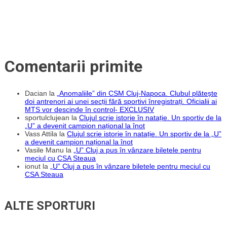
Comentarii primite
Dacian
la
„Anomaliile” din CSM Cluj-Napoca. Clubul plătește
doi antrenori ai unei secții fără sportivi înregistrați. Oficialii ai
MTS vor descinde în control- EXCLUSIV
sportulclujean
la
Clujul scrie istorie în natație. Un sportiv de la
„U” a devenit campion național la înot
Vass Attila
la
Clujul scrie istorie în natație. Un sportiv de la „U”
a devenit campion național la înot
Vasile Manu
la
„U” Cluj a pus în vânzare biletele pentru
meciul cu CSA Steaua
ionut
la
„U” Cluj a pus în vânzare biletele pentru meciul cu
CSA Steaua
ALTE SPORTURI