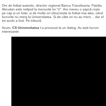
Om de fotbal autentic, director regional Banca Transilvania, Patrițiu
Abrudan este nelipsit la meciurile lui ”U”. Are mereu o șapcă roșie
pe cap și un fular, și de multe ori izbucnește la fotbal mai ales, când
lucrurile nu merg la Universitatea. Și de câte ori nu au mers… dar el
tot acolo a fost. Pe tribună.
Acum,
CS Universitatea
l-a provocat la un dialog. Au ieșit lucruri
interesante: