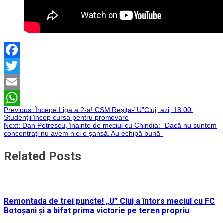
Facebook
Twitter
Email
Navigare
Previous:
Începe Liga a 2-a! CSM Reșița-”U”Cluj, azi, 18.00.
WhatsApp
Studenții încep cursa pentru promovare
Next:
Dan Petrescu, înainte de meciul cu Chindia: ”Dacă nu suntem
în
concentrați nu avem nici o șansă. Au echipă bună”
articole
Related Posts
Remontada de trei puncte! „U” Cluj a întors meciul cu FC
Botoșani și a bifat prima victorie pe teren propriu