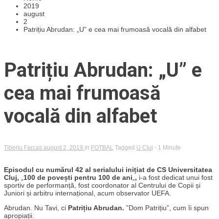
2019
august
2
Patrițiu Abrudan: „U” e cea mai frumoasă vocală din alfabet
Patrițiu Abrudan: „U” e
cea mai frumoasă
vocală din alfabet
Tiberiu Farcas
august 2, 2019
in
FOTBAL
Tagged
U Cluj
- 1 Minute
Episodul cu numărul 42 al serialului inițiat de CS Universitatea
Cluj,
„
100 de povești pentru 100 de ani
„
,
i-a fost dedicat unui fost
sportiv de performanță, fost coordonator al Centrului de Copii și
Juniori și arbitru internațional, acum observator UEFA.
Abrudan. Nu Tavi, ci
Patrițiu Abrudan.
”Dom Patrițiu”, cum îi spun
apropiații.