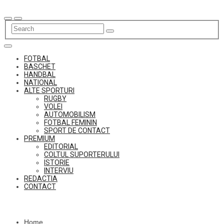
Skip
to
content
FOTBAL
BASCHET
HANDBAL
NATIONAL
ALTE SPORTURI
RUGBY
VOLEI
AUTOMOBILISM
FOTBAL FEMININ
SPORT DE CONTACT
PREMIUM
EDITORIAL
COLTUL SUPORTERULUI
ISTORIE
INTERVIU
REDACTIA
CONTACT
Home