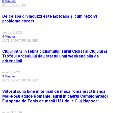
8 Minutes
ALTE SPORTURI
De ce apa din jacuzzi este lăptoasă și cum rezolvi
problema corect
august 5, 2026
4 Minutes
ALTE SPORTURI
SLIDER
Clujul intră în febra ciclismului: Turul Ciclist al Clujului și
Trofeul Ardealului dau startul unui weekend plin de
adrenalină
iulie 11, 2026
3 Minutes
ALTE SPORTURI
SLIDER
Viitorul sună bine în tenisul de masă românesc! Bianca
Mei-Roșu aduce României aurul în cadrul Campionatelor
Europene de Tenis de masă U21 de la Cluj-Napoca!
iunie 21, 2026