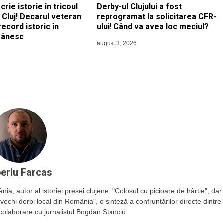
crie istorie în tricoul
Derby-ul Clujului a fost
i Cluj! Decarul veteran
reprogramat la solicitarea CFR-
record istoric în
ului! Când va avea loc meciul?
mânesc
august 3, 2026
beriu Farcas
a, autor al istoriei presei clujene, "Colosul cu picioare de hârtie", dar
i vechi derbi local din România", o sinteză a confruntărilor directe dintre
 colaborare cu jurnalistul Bogdan Stanciu.