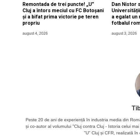
Remontada de trei puncte! „U”
Dan Nistor s
Cluj a întors meciul cu FC Botoșani
Universități
și a bifat prima victorie pe teren
a egalat un 
propriu
fotbalul ro
august 4, 2026
august 3, 2026
Ti
Peste 20 de ani de experiență în industria media din Români
și co-autor al volumului "Cluj contra Cluj - Istoria celui ma
"U" Cluj și CFR, realizată în