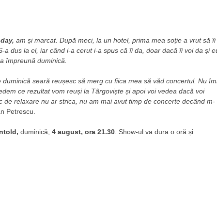
day,
am și marcat. După meci, la un hotel, prima mea soție a vrut să îi
a dus la el, iar când i-a cerut i-a spus că îi da, doar dacă îi voi da și e
ina împreună duminică.
te duminică seară reușesc să merg cu fiica mea să văd concertul. Nu îm
edem ce rezultat vom reuși la Târgoviște și apoi voi vedea dacă voi
 de relaxare nu ar strica, nu am mai avut timp de concerte decând m-
an Petrescu.
ntold,
duminică,
4 august, ora 21.30
. Show-ul va dura o oră și