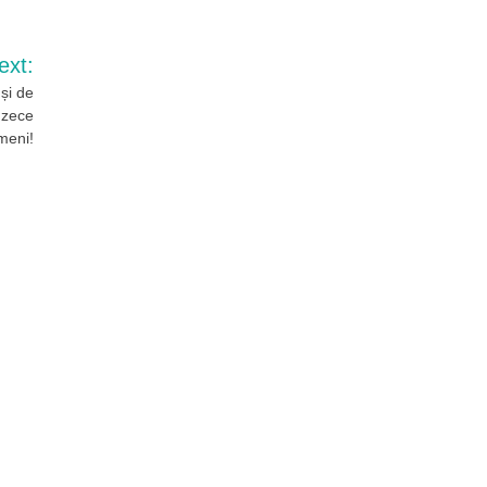
ext:
nși de
 zece
meni!