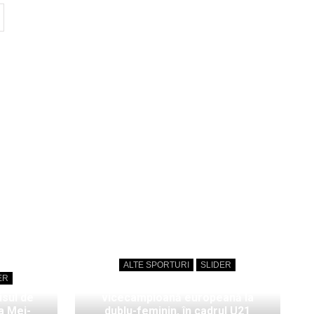
ALTE SPORTURI
SLIDER
ER
Bianca Mei-Roșu,
isul de
vicecampioană europeană la
a Mei-
dublu-feminin, în cadrul U21