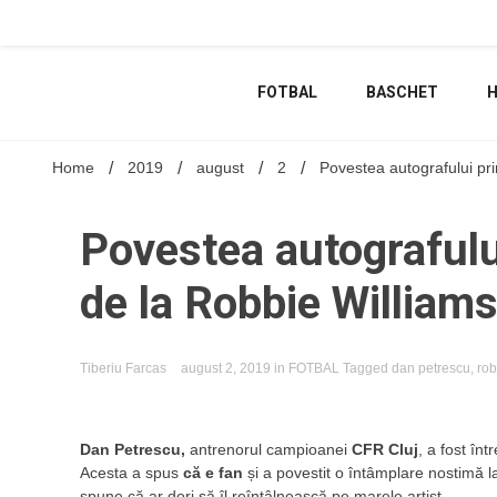
Skip
to
content
FOTBAL
BASCHET
Home
2019
august
2
Povestea autografului pri
Povestea autografulu
de la Robbie Williams
Tiberiu Farcas
august 2, 2019
in
FOTBAL
Tagged
dan petrescu
,
rob
Dan Petrescu,
antrenorul campioanei
CFR Cluj
, a fost în
Acesta a spus
că e fan
și a povestit o întâmplare nostimă 
spune că ar dori să îl reîntâlnească pe marele artist.