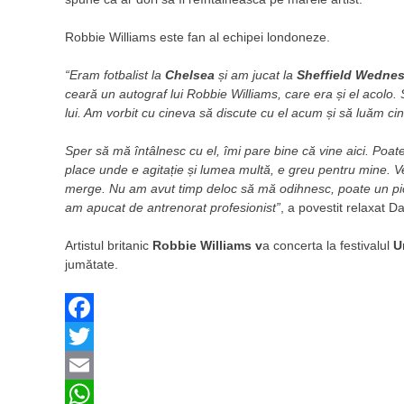
Robbie Williams este fan al echipei londoneze.
“Eram fotbalist la
Chelsea
și am jucat la
Sheffield Wednes
ceară un autograf lui Robbie Williams, care era și el acolo. S-
lui. Am vorbit cu cineva să discute cu el acum și să luăm c
Sper să mă întâlnesc cu el, îmi pare bine că vine aici. Poa
place unde e agitație și lumea multă, e greu pentru mine. V
merge. Nu am avut timp deloc să mă odihnesc, poate un pic
am apucat de antrenorat profesionist”
, a povestit relaxat D
Artistul britanic
Robbie Williams v
a concerta la festivalul
U
jumătate.
Facebook
Twitter
Email