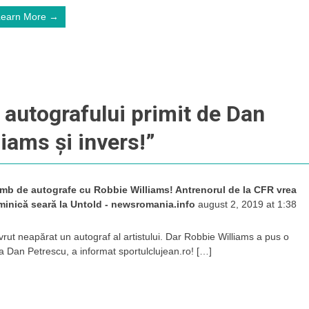
Learn More →
autografului primit de Dan
iams și invers!
”
imb de autografe cu Robbie Williams! Antrenorul de la CFR vrea
uminică seară la Untold - newsromania.info
august 2, 2019 at 1:38
vrut neapărat un autograf al artistului. Dar Robbie Williams a pus o
la Dan Petrescu, a informat sportulclujean.ro! […]