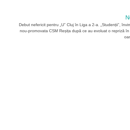
N
Debut nefericit pentru „U” Cluj în Liga a 2-a. „Studenții”, învi
nou-promovata CSM Reșița după ce au evoluat o repriză în
oa