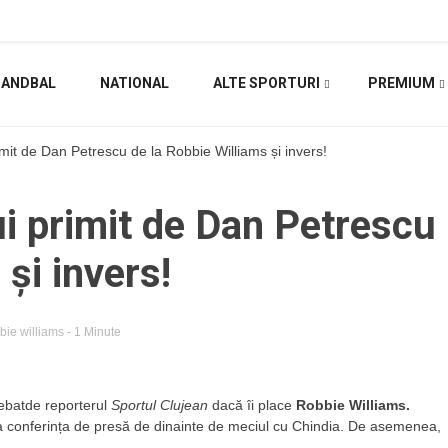
HANDBAL
NATIONAL
ALTE SPORTURI
PREMIUM
mit de Dan Petrescu de la Robbie Williams și invers!
i primit de Dan Petrescu
 și invers!
bie williams
- 1 Minute
trebatde reporterul
Sportul Clujean
dacă îi place
Robbie Williams.
la conferința de presă de dinainte de meciul cu Chindia. De asemenea,