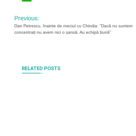
WhatsApp
Navigare
Previous:
în
Dan Petrescu, înainte de meciul cu Chindia: ”Dacă nu suntem
concentrați nu avem nici o șansă. Au echipă bună”
articole
RELATED POSTS