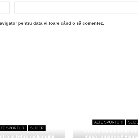
navigator pentru data viitoare când o să comentez.
ALTE SPORTURI
SLID
LTE SPORTURI
SLIDER
Viitorul sună bine în ten
intră în febra ciclismului:
masă românesc! Bianc