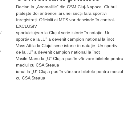
Dacian
la
„Anomaliile” din CSM Cluj-Napoca. Clubul
plătește doi antrenori ai unei secții fără sportivi
înregistrați. Oficialii ai MTS vor descinde în control-
EXCLUSIV
u
sportulclujean
la
Clujul scrie istorie în natație. Un
sportiv de la „U” a devenit campion național la înot
Vass Attila
la
Clujul scrie istorie în natație. Un sportiv
i
de la „U” a devenit campion național la înot
Vasile Manu
la
„U” Cluj a pus în vânzare biletele pentru
meciul cu CSA Steaua
ionut
la
„U” Cluj a pus în vânzare biletele pentru meciul
cu CSA Steaua