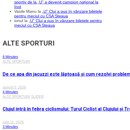
sportiv de la „U” a devenit campion național la
înot
Vasile Manu
la
„U” Cluj a pus în vânzare biletele
pentru meciul cu CSA Steaua
ionut
la
„U” Cluj a pus în vânzare biletele pentru
meciul cu CSA Steaua
ALTE SPORTURI
8 Minutes
ALTE SPORTURI
De ce apa din jacuzzi este lăptoasă și cum rezolvi proble
august 5, 2026
4 Minutes
ALTE SPORTURI
SLIDER
Clujul intră în febra ciclismului: Turul Ciclist al Clujului ș
iulie 11, 2026
3 Minutes