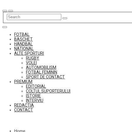
Skip
to
content
FOTBAL
BASCHET
HANDBAL
NATIONAL
ALTE SPORTURI
RUGBY
VOLEI
AUTOMOBILISM
FOTBAL FEMININ
SPORT DE CONTACT
PREMIUM
EDITORIAL
COLTUL SUPORTERULUI
ISTORIE
INTERVIU
REDACTIA
CONTACT
Home