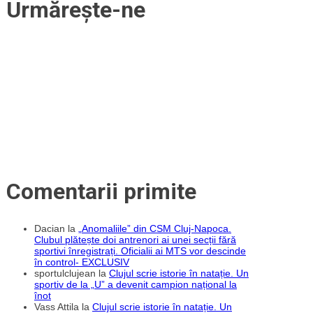
Urmărește-ne
Comentarii primite
Dacian
la
„Anomaliile” din CSM Cluj-Napoca.
Clubul plătește doi antrenori ai unei secții fără
sportivi înregistrați. Oficialii ai MTS vor descinde
în control- EXCLUSIV
sportulclujean
la
Clujul scrie istorie în natație. Un
sportiv de la „U” a devenit campion național la
înot
Vass Attila
la
Clujul scrie istorie în natație. Un