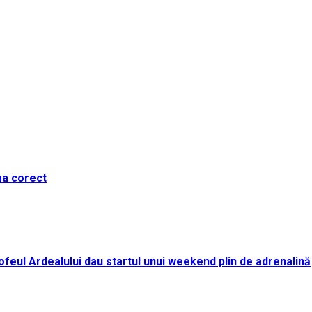
ma corect
i Trofeul Ardealului dau startul unui weekend plin de adrenalină