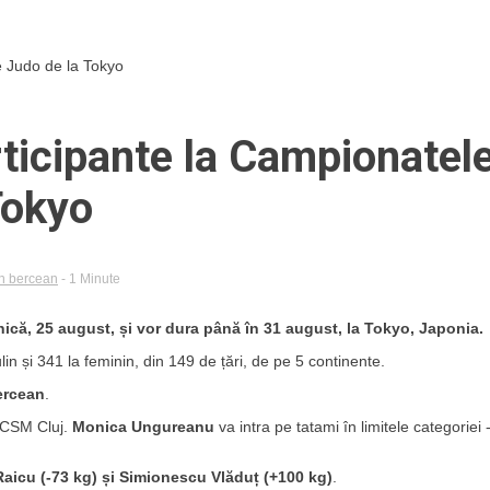
e Judo de la Tokyo
rticipante la Campionatel
Tokyo
in bercean
- 1 Minute
că, 25 august, și vor dura până în 31 august, la Tokyo, Japonia.
n și 341 la feminin, din 149 de țări, de pe 5 continente.
ercean
.
” -CSM Cluj.
Monica Ungureanu
va intra pe tatami în limitele categoriei 
Raicu (-73 kg) și Simionescu Vlăduț (+100 kg)
.