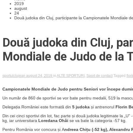
2019
august
24
Două judoka din Cluj, participante la Campionatele Mondiale d
Două judoka din Cluj, pa
Mondiale de Judo de la 
sportulclujean
august 24, 2019
in
ALTE SPORTURI
,
Sport de contact
Tagged
flor
Campionatele Mondiale de Judo pentru Seniori vor începe dumini
Un număr de 860 de sportivi se vor bate pentru medalii, 519 la masculi
Delegația României este formată din
5 judoka
și antrenorul
Florin B
Din cei cinci sportivi din lot, fac parte și două judoka legitimate la „U
kg, iar universitara
Loredana Ohâi
se va bate la categoria -57 kg.
Pentru România vor concura și A
ndreea Chițu (-52 kg), Alexandru 