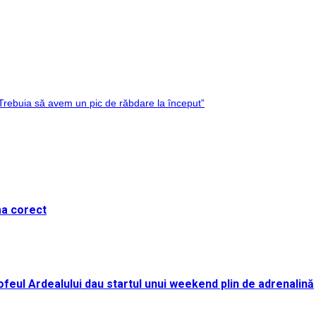
 Trebuia să avem un pic de răbdare la început”
ma corect
i Trofeul Ardealului dau startul unui weekend plin de adrenalină