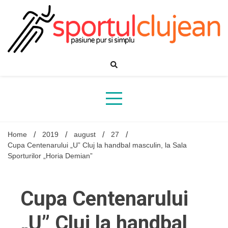
Skip
to
content
Home
2019
august
27
Cupa Centenarului „U” Cluj la handbal masculin, la Sala
Sporturilor „Horia Demian”
Cupa Centenarului
„U” Cluj la handbal