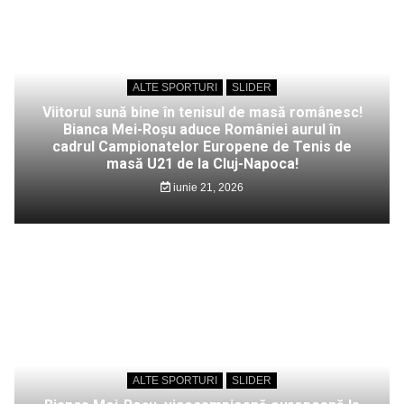
ALTE SPORTURI
SLIDER
Viitorul sună bine în tenisul de masă românesc!
Bianca Mei-Roșu aduce României aurul în
cadrul Campionatelor Europene de Tenis de
masă U21 de la Cluj-Napoca!
iunie 21, 2026
ALTE SPORTURI
SLIDER