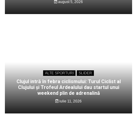
august 5, 2026
ALTE SPORTURI
SLIDER
Clujul intră în febra ciclismului: Turul Ciclist al
Clujului și Trofeul Ardealului dau startul unui
weekend plin de adrenalină
iulie 11, 2026