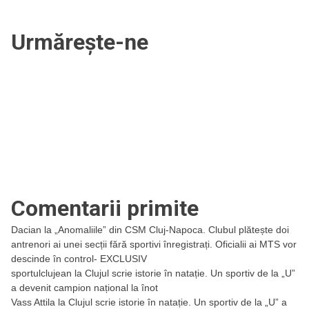
Urmărește-ne
Comentarii primite
Dacian
la
„Anomaliile” din CSM Cluj-Napoca. Clubul plătește doi
antrenori ai unei secții fără sportivi înregistrați. Oficialii ai MTS vor
descinde în control- EXCLUSIV
sportulclujean
la
Clujul scrie istorie în natație. Un sportiv de la „U”
a devenit campion național la înot
Vass Attila
la
Clujul scrie istorie în natație. Un sportiv de la „U” a