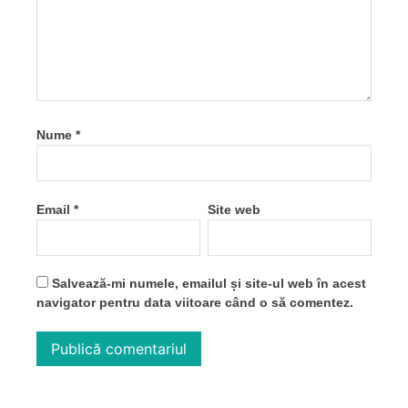
Nume
*
Email
*
Site web
Salvează-mi numele, emailul și site-ul web în acest
navigator pentru data viitoare când o să comentez.