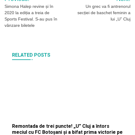
în
Simona Halep revine și în
Un grec va fi antrenorul
2020 la ediția a treia de
secției de baschet feminin a
articole
Sports Festival. S-au pus în
lui „U” Cluj
vânzare biletele
RELATED POSTS
Remontada de trei puncte! „U” Cluj a întors
meciul cu FC Botoșani și a bifat prima victorie pe