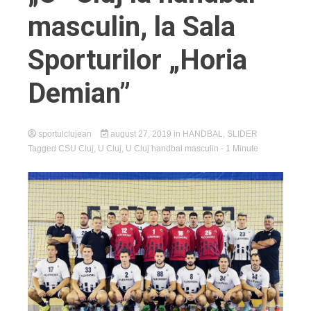
masculin, la Sala
Sporturilor „Horia
Demian”
sportulclujean
august 27, 2019
in
HANDBAL
,
SLIDER
Tagged
CSU Cluj
,
U Cluj
,
U Cluj handbal masculin
- 1 Minute