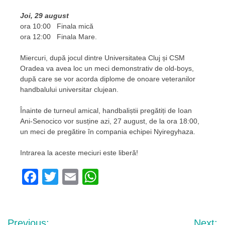
Joi, 29 august
ora 10:00 Finala mică
ora 12:00 Finala Mare.
Miercuri, după jocul dintre Universitatea Cluj și CSM
Oradea va avea loc un meci demonstrativ de old-boys,
după care se vor acorda diplome de onoare veteranilor
handbalului universitar clujean.
Înainte de turneul amical, handbaliștii pregătiți de Ioan
Ani-Senocico vor susține azi, 27 august, de la ora 18:00,
un meci de pregătire în compania echipei Nyiregyhaza.
Intrarea la aceste meciuri este liberă!
Facebook
Twitter
Email
WhatsApp
Navigare
Previous:
Next: