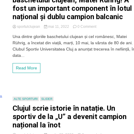
baschetului clujean, Matei Rührig! A
Cluj
fost un important component în lotul
național și dublu campion balcanic
on
sportulclujean
mai 11, 2022
0 Comment
A
Una dintre gloriile baschetului clujean și cel românesc, Matei
murit
Rührig, a încetat din viață, marți, 10 mai, la vârsta de 80 de ani.
una
dintre
Clubul Sportiv Universitatea Cluj a anunțat trecerea în neființă, î
legendele
data...
baschetului
clujean,
Read More
Matei
Rührig!
A
fost
un
important
ALTE SPORTURI
SLIDER
component
Clujul scrie istorie în natație. Un
în
lotul
sportiv de la „U” a devenit campion
național
național la înot
și
dublu