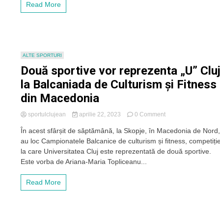
Read More
suliței
ALTE SPORTURI
Două sportive vor reprezenta „U” Clu
la Balcaniada de Culturism și Fitness
din Macedonia
on
sportulclujean
aprilie 22, 2023
0 Comment
Două
În acest sfârșit de săptămână, la Skopje, în Macedonia de Nord
sportive
au loc Campionatele Balcanice de culturism și fitness, competiți
vor
reprezenta
la care Universitatea Cluj este reprezentată de două sportive.
„U”
Este vorba de Ariana-Maria Topliceanu...
Cluj
la
Read More
Balcaniada
de
Culturism
și