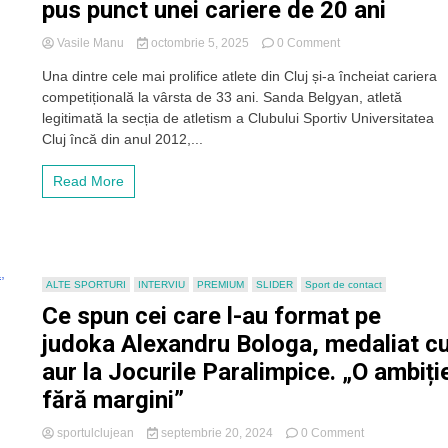
pus punct unei cariere de 20 ani
on
Vasile Manu
octombrie 5, 2025
0 Comment
Retragerea
Una dintre cele mai prolifice atlete din Cluj și-a încheiat cariera
unei
competițională la vârsta de 33 ani. Sanda Belgyan, atletă
mari
campioane
legitimată la secția de atletism a Clubului Sportiv Universitatea
a
Cluj încă din anul 2012,...
atletismului
clujean.
Read More
Sanda
Belgyan
a
pus
punct
unei
ALTE SPORTURI
INTERVIU
PREMIUM
SLIDER
Sport de contact
cariere
Ce spun cei care l-au format pe
de
20
judoka Alexandru Bologa, medaliat c
ani
aur la Jocurile Paralimpice. „O ambiți
fără margini”
on
sportulclujean
septembrie 20, 2024
0 Comment