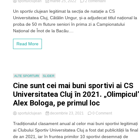
campion
la
sportulclujean
martie 25, 2022
2 comentarii
balcanic
Clujul
Un sportiv clujean legitimat la secția de natație a CS
scrie
Universitatea Cluj, Cătălin Ungur, și-a adjudecat titlul național la
istorie
în
proba de 50 m fluture seniori în prima zi a Campionatului
natație.
Național de Înot de la Bacău....
Un
sportiv
Read More
de
la
„U”
a
devenit
campion
ALTE SPORTURI
SLIDER
național
Cine sunt cei mai buni sportivi ai CS
la
înot
Universitatea Cluj în 2021. „Olimpicul
Alex Bologa, pe primul loc
on
sportulclujean
decembrie 23, 2021
0 Comment
Cine
Tradiționalul clasament anual al celor mai buni sportivi legitimați
sunt
ai Clubului Sportiv Universitatea Cluj a fost dat publicității la final
cei
mai
de an 2021, iar în fruntea primilor 10 sportivi desemnați de