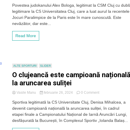
Ce
Povestea judokanului Alex Bologa, legitimat la CSM Cluj cu dubl
spun
legitimare la CS Universitatea Cluj, care a luat aurul la recentele
cei
care
Jocuri Paralimpice de la Paris este în mare cunoscută. Este
l-
nevăzător, dar este...
au
format
Read More
pe
judoka
Alexandru
Bologa,
medaliat
cu
ALTE SPORTURI
SLIDER
aur
O clujeancă este campioană național
la
Jocurile
la aruncarea suliței
Paralimpice.
„O
on
Vasile Manu
februarie 26, 2024
0 Comment
ambiție
O
fără
Sportiva legitimată la CS Universitate Cluj, Denisa Mihalcea, a
clujeancă
margini”
devenit campioană națională la aruncarea suliței, în cadrul
este
campioană
etapei finale a Campionatului Național de Iarnă Aruncări Lungi,
națională
desfășurată la București, în Complexul Sportiv „Iolanda Balaș...
la
aruncarea