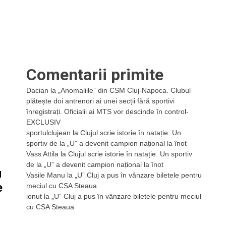
Comentarii primite
Dacian
la
„Anomaliile” din CSM Cluj-Napoca. Clubul
plătește doi antrenori ai unei secții fără sportivi
înregistrați. Oficialii ai MTS vor descinde în control-
EXCLUSIV
sportulclujean
la
Clujul scrie istorie în natație. Un
sportiv de la „U” a devenit campion național la înot
Vass Attila
la
Clujul scrie istorie în natație. Un sportiv
de la „U” a devenit campion național la înot
u
Vasile Manu
la
„U” Cluj a pus în vânzare biletele pentru
e
meciul cu CSA Steaua
ionut
la
„U” Cluj a pus în vânzare biletele pentru meciul
cu CSA Steaua