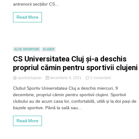
buni
antrenorii secțiilor CS...
sportivi
ai
Read More
CS
Universitatea
Cluj
în
2021.
„Olimpicul”
ALTE SPORTURI
SLIDER
Alex
CS Universitatea Cluj și-a deschis
Bologa,
pe
propriul cămin pentru sportivii clujeni
primul
loc
la
sportulclujean
decembrie 9, 2021
2 comentarii
CS
Clubul Sportiv Universitatea Cluj a deschis miercuri, 9
Universitatea
decembrie, propriul cămin pentru sportivii clujeni. Sportivii
Cluj
și-
clubului au de acum casa lor, confortabilă, utilă și la doi pași de
a
bazele sportive. Până la sală sau...
deschis
propriul
Read More
cămin
pentru
sportivii