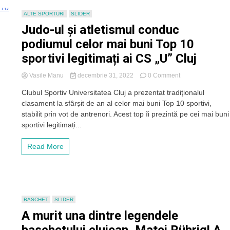
Fitness
din
ALTE SPORTURI
SLIDER
Macedonia
Judo-ul și atletismul conduc
podiumul celor mai buni Top 10
sportivi legitimați ai CS „U” Cluj
on
Vasile Manu
decembrie 31, 2022
0 Comment
Judo-
Clubul Sportiv Universitatea Cluj a prezentat tradiționalul
ul
clasament la sfârșit de an al celor mai buni Top 10 sportivi,
și
atletismul
stabilit prin vot de antrenori. Acest top îi prezintă pe cei mai buni
conduc
sportivi legitimați...
podiumul
celor
Read More
mai
buni
Top
10
sportivi
legitimați
BASCHET
SLIDER
ai
A murit una dintre legendele
CS
„U”