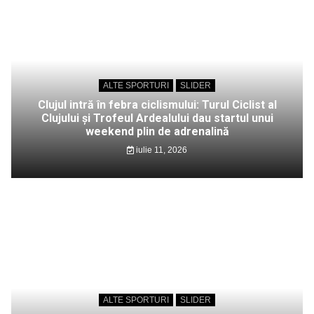
ALTE SPORTURI
SLIDER
Clujul intră în febra ciclismului: Turul Ciclist al
Clujului și Trofeul Ardealului dau startul unui
weekend plin de adrenalină
iulie 11, 2026
ALTE SPORTURI
SLIDER