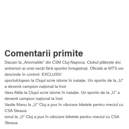
Comentarii primite
Dacian
la
„Anomaliile” din CSM Cluj-Napoca. Clubul plătește doi
antrenori ai unei secții fără sportivi înregistrați. Oficialii ai MTS vor
descinde în control- EXCLUSIV
sportulclujean
la
Clujul scrie istorie în natație. Un sportiv de la „U”
a devenit campion național la înot
Vass Attila
la
Clujul scrie istorie în natație. Un sportiv de la „U” a
devenit campion național la înot
Vasile Manu
la
„U” Cluj a pus în vânzare biletele pentru meciul cu
CSA Steaua
ionut
la
„U” Cluj a pus în vânzare biletele pentru meciul cu CSA
Steaua