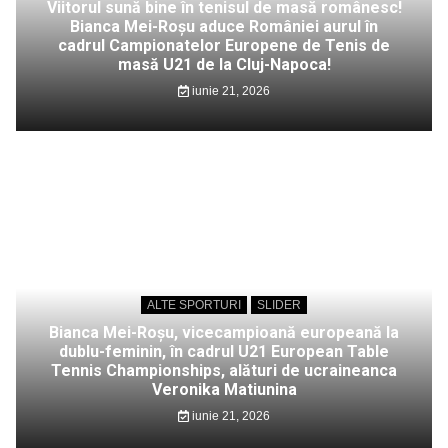
Viitorul sună bine în tenisul de masă românesc!
Bianca Mei-Roșu aduce României aurul în
cadrul Campionatelor Europene de Tenis de
masă U21 de la Cluj-Napoca!
iunie 21, 2026
ALTE SPORTURI
SLIDER
Bianca Mei-Roșu, vicecampioană europeană la
dublu-feminin, în cadrul U21 European Table
Tennis Championships, alături de ucraineanca
Veronika Matiunina
iunie 21, 2026