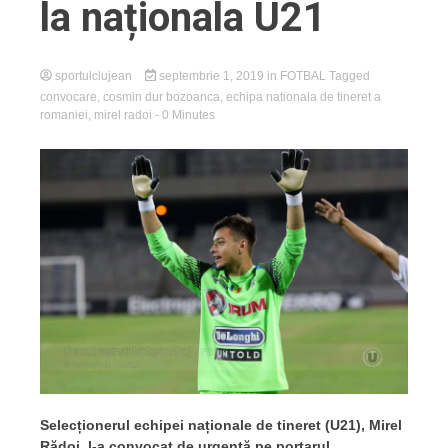
la naționala U21
sportulclujean
septembrie 1, 2019
in
FOTBAL
Tagged
convocare
,
cosmin dur bozoanca
,
echipa nationala de tineret a
romaniei
,
mirel radoi
- 0 Minutes
Selecționerul echipei naționale de tineret (U21), Mirel
Rădoi, l-a convocat de urgență pe portarul