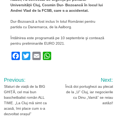
Universității Cluj, Cosmin Dur- Bozoancă în locul lui
Andrei Vlad de la FCSB, care s-a accidentat.
Dur-Bozoancă a fost inclus în lotul României pentru
partida cu Danemarca, de la Aalborg.
Întâlnirea este programată pe 10 septembrie şi contează
pentru preliminariile EURO 2021.
Facebook
Twitter
Email
WhatsApp
Navigare
Previous:
Next:
în
Sfaturi de viață de la BIG
Încă doi portughezi au plecat
GHIȚĂ, cel mai bun
de la „U” Cluj, iar negocierile
articole
baschetbalist român ALL
cu Dinu „Vamă” se reiau
TIME. „La Cluj mă simt ca
astăzi!
acasă, îmi place cum s-a
dezvoltat orașul”