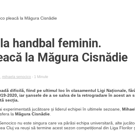
ocico pleacă la Măgura Cisnădie
l la handbal feminin.
eacă la Măgura Cisnădie
n
,
mihaela senocico
- 1 Minute
adă dificilă, fiind pe ultimul loc în clasamentul Ligi Naționale, făr
19-2020, iar șansele de a se salva de la retrogradare în acest an 
tă secția.
mai experimentată jucătoare și liderul echipei în ultimele sezoane,
Mihae
nsfera la
Măgura Cisnădie
.
 Senocico nu este singura care va părăsi echipa universitară, alte jucăt
a Cluj va reuși să termine acest sezon competițional din Liga Florilor 