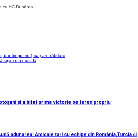
ida cu HC Dunărea.
ii, dar timpul nu (mai) are răbdare
ă ieșim din mocirlă
toșani și a bifat prima victorie pe teren propriu
ună adunarea! Amicale tari cu echipe din România,Turcia și