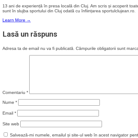
13 ani de experiență în presa locală din Cluj. Am scris și acoperit toate 
sunt în slujba sportului din Cluj odată cu înființarea sportulclujean.ro.
Learn More →
Lasă un răspuns
Adresa ta de email nu va fi publicată.
Câmpurile obligatorii sunt marc
Comentariu
*
Nume
*
Email
*
Site web
Salvează-mi numele, emailul și site-ul web în acest navigator pen