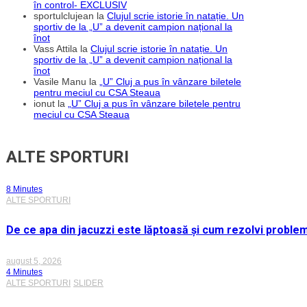
în control- EXCLUSIV
sportulclujean
la
Clujul scrie istorie în natație. Un
sportiv de la „U” a devenit campion național la
înot
Vass Attila
la
Clujul scrie istorie în natație. Un
sportiv de la „U” a devenit campion național la
înot
Vasile Manu
la
„U” Cluj a pus în vânzare biletele
pentru meciul cu CSA Steaua
ionut
la
„U” Cluj a pus în vânzare biletele pentru
meciul cu CSA Steaua
ALTE SPORTURI
8 Minutes
ALTE SPORTURI
De ce apa din jacuzzi este lăptoasă și cum rezolvi proble
august 5, 2026
4 Minutes
ALTE SPORTURI
SLIDER