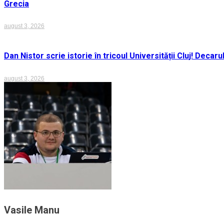
Grecia
august 3, 2026
Dan Nistor scrie istorie în tricoul Universității Cluj! Deca
august 3, 2026
Vasile Manu