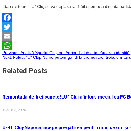
Etapa viitoare, „U” Cluj se va deplasa la Brăila pentru a disputa part
Facebook
Twitter
Email
Navigare
Previous:
Analiză Sportul Clujean. Adrian Falub e în căutarea identităț
WhatsApp
Next:
Falub, ”U” Cluj: Nu ne putem gândi la promovare, trebuie întâi s
în
Related Posts
articole
Remontada de trei puncte! „U” Cluj a întors meciul cu FC Bo
august 4, 2026
U-BT Cluj-Napoca începe pregătirea pentru noul sezon și s