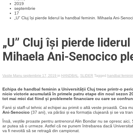
2019
septembrie
17
„U” Cluj își pierde liderul la handbal feminin. Mihaela Ani-Sen
„U” Cluj își pierde lideru
Mihaela Ani-Senocico pl
Vasile Manu
septembrie 17, 2019
in
HANDBAL
,
SLIDER
Tagged
handbal femini
Echipa de handbal feminin a Universității Cluj trece printr-o perio
nicio victorie acumulată în primele patru etape din noul sezon 20
tot mai mici dat fiind și problemele financiare cu care se confrun
Fanii și staff-ul tehnic al echipei au primit o altă veste proastă. Cea 
Ani-Senocico
(37 ani), va părăsi și ea formația clujeană și se va tra
Însă, veștile proaste pentru antrenorul Alin Bondar nu se opresc aici,
ar putea să o urmeze. Astfel că ne punem întrebarea dacă Universitate
va fi nevoită să se retragă din campionat.