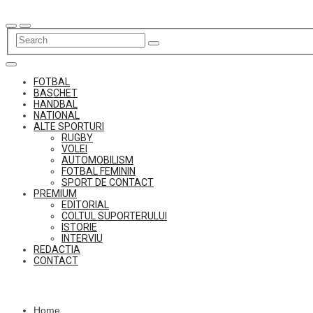
Skip
to
content
FOTBAL
BASCHET
HANDBAL
NATIONAL
ALTE SPORTURI
RUGBY
VOLEI
AUTOMOBILISM
FOTBAL FEMININ
SPORT DE CONTACT
PREMIUM
EDITORIAL
COLTUL SUPORTERULUI
ISTORIE
INTERVIU
REDACTIA
CONTACT
Home