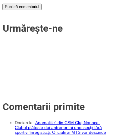
Urmărește-ne
Comentarii primite
Dacian
la
„Anomaliile” din CSM Cluj-Napoca.
Clubul plătește doi antrenori ai unei secții fără
sportivi înregistrați. Oficialii ai MTS vor descinde