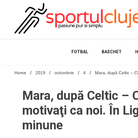
Skip
to
content
FOTBAL
BASCHET
Home
2019
octombrie
4
Mara, după Celtic – C
Mara, după Celtic – 
motivaţi ca noi. În L
minune