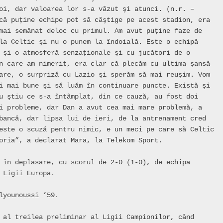
oi, dar valoarea lor s-a văzut şi atunci. (n.r. – 
că puţine echipe pot să câştige pe acest stadion, era 
mai semănat deloc cu primul. Am avut puţine faze de 
la Celtic şi nu o punem la îndoială. Este o echipă 
 şi o atmosferă senzaţionale şi cu jucători de o 
n care am nimerit, era clar că plecăm cu ultima şansă 
are, o surpriză cu Lazio şi sperăm să mai reuşim. Vom 
i mai bune şi să luăm în continuare puncte. Există şi 
u ştiu ce s-a întâmplat, din ce cauză, au fost doi 
i probleme, dar Dan a avut cea mai mare problemă, a 
bancă, dar lipsa lui de ieri, de la antrenament cred 
este o scuză pentru nimic, e un meci pe care să Celtic 
oria”, a declarat Mara, la Telekom Sport.

 în deplasare, cu scorul de 2-0 (1-0), de echipa 
 Ligii Europa.

lyounoussi ’59.

 al treilea preliminar al Ligii Campionilor, când 