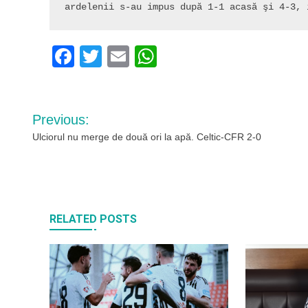
ardelenii s-au impus după 1-1 acasă şi 4-3, 
Facebook
Twitter
Email
WhatsApp
Navigare
Previous:
în
Ulciorul nu merge de două ori la apă. Celtic-CFR 2-0
articole
RELATED POSTS