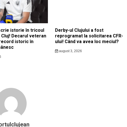
crie istorie în tricoul
Derby-ul Clujului a fost
i Cluj! Decarul veteran
reprogramat la solicitarea CFR-
record istoric în
ului! Când va avea loc meciul?
mânesc
august 3, 2026
6
ortulclujean