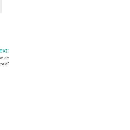
ext:
me de
oria”