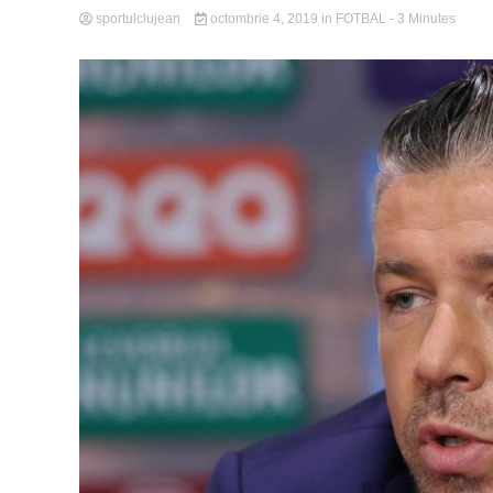
sportulclujean
octombrie 4, 2019
in
FOTBAL
- 3 Minutes