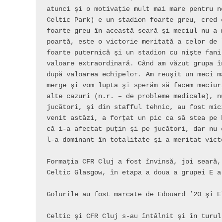
atunci şi o motivaţie mult mai mare pentru n
Celtic Park) e un stadion foarte greu, cred 
foarte greu în această seară şi meciul nu a 
poartă, este o victorie meritată a celor de 
foarte puternică şi un stadion cu nişte fani
valoare extraordinară. Când am văzut grupa î
după valoarea echipelor. Am reuşit un meci m
merge şi vom lupta şi sperăm să facem meciur
alte cazuri (n.r. – de probleme medicale), n
jucători, şi din stafful tehnic, au fost mic
venit astăzi, a forţat un pic ca să stea pe 
că i-a afectat puţin şi pe jucători, dar nu 
l-a dominant în totalitate şi a meritat vict
Formaţia CFR Cluj a fost învinsă, joi seară,
Celtic Glasgow, în etapa a doua a grupei E a
Golurile au fost marcate de Edouard ’20 şi E
Celtic şi CFR Cluj s-au întâlnit şi în turul