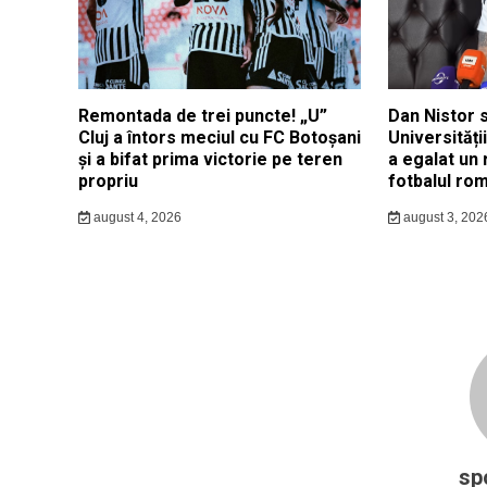
Remontada de trei puncte! „U”
Dan Nistor s
Cluj a întors meciul cu FC Botoșani
Universități
și a bifat prima victorie pe teren
a egalat un 
propriu
fotbalul ro
august 4, 2026
august 3, 202
sp