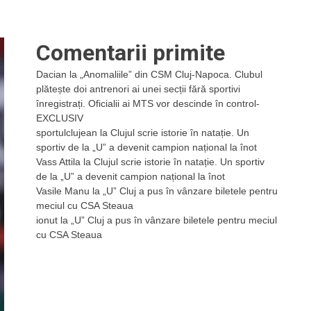
Comentarii primite
Dacian
la
„Anomaliile” din CSM Cluj-Napoca. Clubul
plătește doi antrenori ai unei secții fără sportivi
înregistrați. Oficialii ai MTS vor descinde în control-
EXCLUSIV
sportulclujean
la
Clujul scrie istorie în natație. Un
sportiv de la „U” a devenit campion național la înot
Vass Attila
la
Clujul scrie istorie în natație. Un sportiv
de la „U” a devenit campion național la înot
Vasile Manu
la
„U” Cluj a pus în vânzare biletele pentru
meciul cu CSA Steaua
ionut
la
„U” Cluj a pus în vânzare biletele pentru meciul
cu CSA Steaua