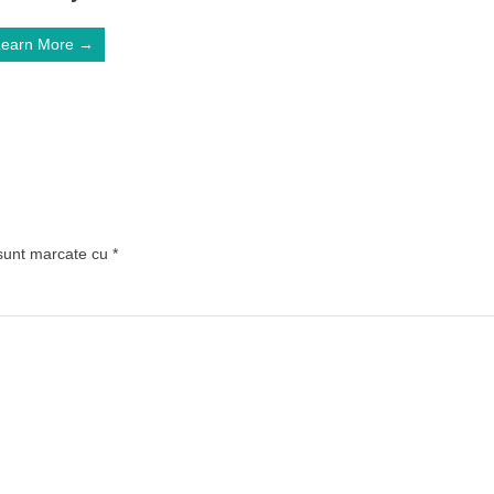
Learn More →
 sunt marcate cu
*