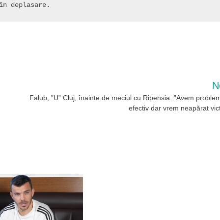
în deplasare.
N
Falub, ”U” Cluj, înainte de meciul cu Ripensia: ”Avem proble
efectiv dar vrem neapărat vict