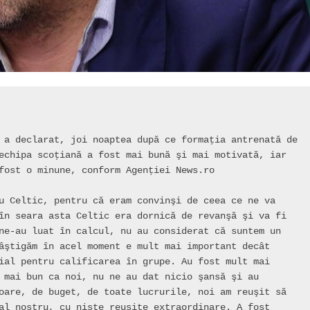
 a declarat, joi noaptea după ce formaţia antrenată de 
echipa scoţiană a fost mai bună şi mai motivată, iar 
fost o minune, conform Agenției News.ro

u Celtic, pentru că eram convinşi de ceea ce ne va 
în seara asta Celtic era dornică de revanşă şi va fi 
ne-au luat în calcul, nu au considerat că suntem un 
âştigăm în acel moment e mult mai important decât 
ial pentru calificarea în grupe. Au fost mult mai 
 mai bun ca noi, nu ne au dat nicio şansă şi au 
oare, de buget, de toate lucrurile, noi am reuşit să 
al nostru, cu nişte reuşite extraordinare. A fost 