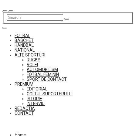
Skip
to
content
FOTBAL
BASCHET
HANDBAL
NATIONAL
ALTE SPORTURI
RUGBY
VOLEI
AUTOMOBILISM
FOTBAL FEMININ
SPORT DE CONTACT
PREMIUM
EDITORIAL
COLTUL SUPORTERULUI
ISTORIE
INTERVIU
REDACTIA
CONTACT
Home