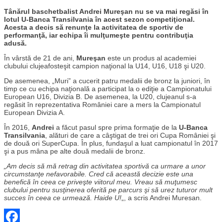
Tânărul baschetbalist Andrei Mureşan nu se va mai regăsi în
lotul U-Banca Transilvania în acest sezon competiţional.
Acesta a decis să renunţe la activitatea de sportiv de
performanţă, iar echipa îi mulţumeşte pentru contribuţia
adusă.
În vârstă de 21 de ani,
Mureşan
este un produs al academiei
clubului clujeafosteşit campion naţional la U14, U16, U18 şi U20.
De asemenea,
„Muri” a cucerit patru medalii de bronz la juniori, în
timp ce cu echipa naţională a participat la o ediţie a Campionatului
European U16, Divizia B. De asemenea, la U20, clujeanul s-a
regăsit în reprezentativa României care a mers la Campionatul
European Divizia A.
În 2016,
Andrei
a făcut pasul spre prima formaţie de la
U-Banca
Transilvania
, alături de care a câştigat de trei ori Cupa României şi
de două ori SuperCupa. În plus, fundaşul a luat campionatul în 2017
şi a pus mâna pe alte două medalii de bronz.
„Am decis să mă retrag din activitatea sportivă ca urmare a unor
circumstanţe nefavorabile. Cred că această decizie este una
benefică în ceea ce priveşte viitorul meu. Vreau să muţumesc
clubului pentru susţinerea oferită pe parcurs şi să urez tuturor mult
succes în ceea ce urmează. Haide U!
„, a scris Andrei Muresan.