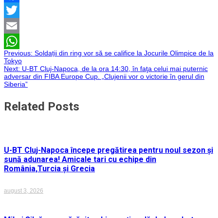
Facebook
Twitter
Email
Navigare
Previous:
Soldații din ring vor să se califice la Jocurile Olimpice de la
WhatsApp
Tokyo
Next:
U-BT Cluj-Napoca, de la ora 14:30, în faţa celui mai puternic
în
adversar din FIBA Europe Cup. „Clujenii vor o victorie în gerul din
Siberia”
articole
Related Posts
U-BT Cluj-Napoca începe pregătirea pentru noul sezon și
sună adunarea! Amicale tari cu echipe din
România,Turcia și Grecia
august 3, 2026