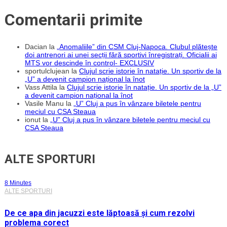
Comentarii primite
Dacian
la
„Anomaliile” din CSM Cluj-Napoca. Clubul plătește
doi antrenori ai unei secții fără sportivi înregistrați. Oficialii ai
MTS vor descinde în control- EXCLUSIV
sportulclujean
la
Clujul scrie istorie în natație. Un sportiv de la
„U” a devenit campion național la înot
Vass Attila
la
Clujul scrie istorie în natație. Un sportiv de la „U”
a devenit campion național la înot
Vasile Manu
la
„U” Cluj a pus în vânzare biletele pentru
meciul cu CSA Steaua
ionut
la
„U” Cluj a pus în vânzare biletele pentru meciul cu
CSA Steaua
ALTE SPORTURI
8 Minutes
ALTE SPORTURI
De ce apa din jacuzzi este lăptoasă și cum rezolvi
problema corect