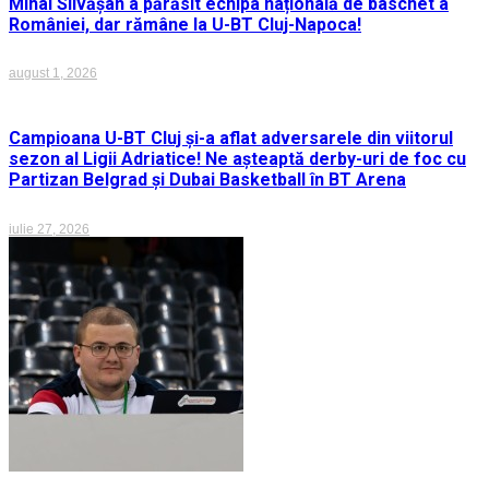
Mihai Silvășan a părăsit echipa națională de baschet a
României, dar rămâne la U-BT Cluj-Napoca!
august 1, 2026
Campioana U-BT Cluj și-a aflat adversarele din viitorul
sezon al Ligii Adriatice! Ne așteaptă derby-uri de foc cu
Partizan Belgrad și Dubai Basketball în BT Arena
iulie 27, 2026