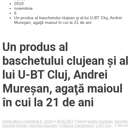
2019
noiembrie
6
Un produs al baschetului clujean şi al lui U-BT Cluj, Andrei
Mureşan, agaţă maioul în cui la 21 de ani
Un produs al
baschetului clujean şi al
lui U-BT Cluj, Andrei
Mureşan, agaţă maioul
în cui la 21 de ani
Vasile Manu
noiembrie 6, 2019
in
BASCHET
Tagged
andrei muresan
,
baschet
,
baschet clujean
,
baschet masculin
,
U-Banca Transilvania
,
U-BT Cluj
- 1 Minute