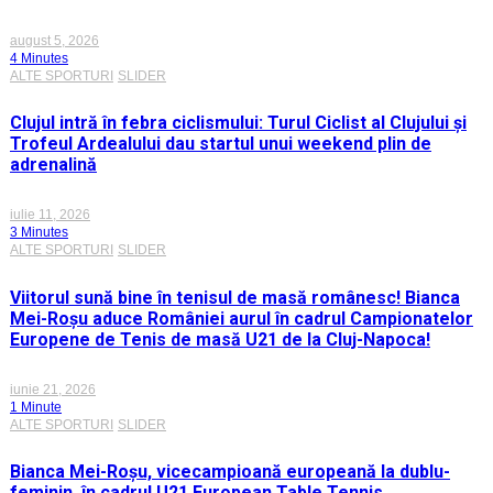
august 5, 2026
4 Minutes
ALTE SPORTURI
SLIDER
Clujul intră în febra ciclismului: Turul Ciclist al Clujului și
Trofeul Ardealului dau startul unui weekend plin de
adrenalină
iulie 11, 2026
3 Minutes
ALTE SPORTURI
SLIDER
Viitorul sună bine în tenisul de masă românesc! Bianca
Mei-Roșu aduce României aurul în cadrul Campionatelor
Europene de Tenis de masă U21 de la Cluj-Napoca!
iunie 21, 2026
1 Minute
ALTE SPORTURI
SLIDER
Bianca Mei-Roșu, vicecampioană europeană la dublu-
feminin, în cadrul U21 European Table Tennis