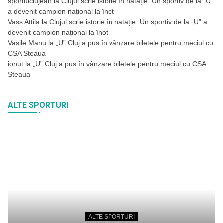
sportulclujean
la
Clujul scrie istorie în natație. Un sportiv de la „U”
a devenit campion național la înot
Vass Attila
la
Clujul scrie istorie în natație. Un sportiv de la „U” a
devenit campion național la înot
Vasile Manu
la
„U” Cluj a pus în vânzare biletele pentru meciul cu
CSA Steaua
ionut
la
„U” Cluj a pus în vânzare biletele pentru meciul cu CSA
Steaua
ALTE SPORTURI
ALTE SPORTURI