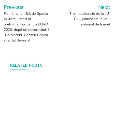
Navigare
Previous:
Next:
în
România, umilită de Spania
Trei handbaliste de la „U”
în ultimul meci al
Cluj, convocate la lotul
articole
preliminariilor pentru EURO
național de tineret
2020, după un neverosimil 5-
0 la Madrid. Cosmin Contra
și-a dat demisia!
RELATED POSTS