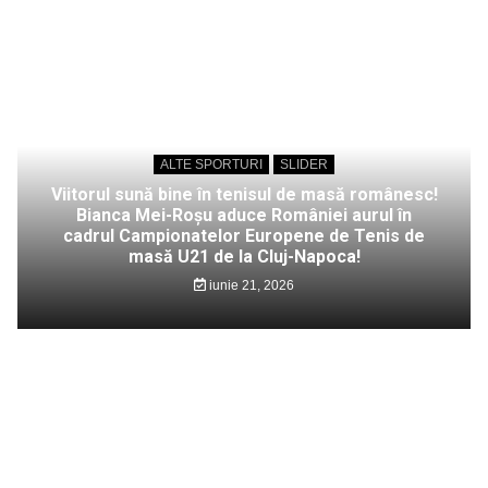
ALTE SPORTURI
SLIDER
Viitorul sună bine în tenisul de masă românesc!
Bianca Mei-Roșu aduce României aurul în
cadrul Campionatelor Europene de Tenis de
masă U21 de la Cluj-Napoca!
iunie 21, 2026