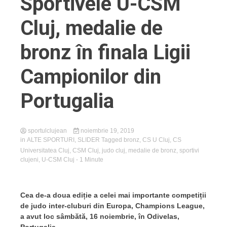
Sportivele U-CSM
Cluj, medalie de
bronz în finala Ligii
Campionilor din
Portugalia
sportulclujean
noiembrie 19, 2019
in
ALTE SPORTURI
,
SLIDER
Tagged
bronz
,
CS U Cluj
,
CS
Universitatea Cluj
,
CSM Cluj
,
judo cluj
,
medalie de bronz
,
sportivi
clujeni
,
U-CSM Cluj
- 1 Minute
Cea de-a doua ediție a celei mai importante competiții
de judo inter-cluburi din Europa, Champions League,
a avut loc sâmbătă, 16 noiembrie, în Odivelas,