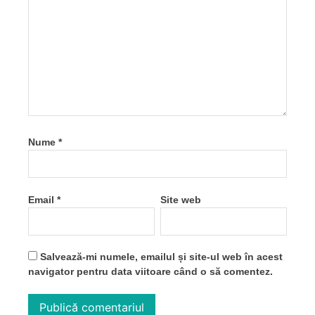
Nume
*
Email
*
Site web
Salvează-mi numele, emailul și site-ul web în acest
navigator pentru data viitoare când o să comentez.