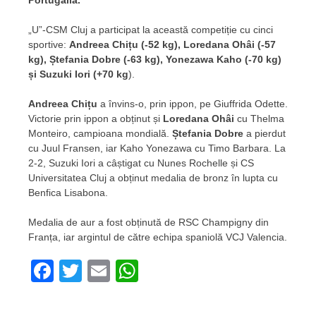
Portugalia.
„U”-CSM Cluj a participat la această competiție cu cinci
sportive:
Andreea Chițu (-52 kg), Loredana Ohâi (-57
kg), Ștefania Dobre (-63 kg), Yonezawa Kaho (-70 kg)
și Suzuki Iori (+70 kg
).
Andreea Chițu
a învins-o, prin ippon, pe Giuffrida Odette.
Victorie prin ippon a obținut și
Loredana Ohâi
cu Thelma
Monteiro, campioana mondială.
Ștefania Dobre
a pierdut
cu Juul Fransen, iar Kaho Yonezawa cu Timo Barbara. La
2-2, Suzuki Iori a câștigat cu Nunes Rochelle și CS
Universitatea Cluj a obținut medalia de bronz în lupta cu
Benfica Lisabona.
Medalia de aur a fost obținută de RSC Champigny din
Franța, iar argintul de către echipa spaniolă VCJ Valencia.
Facebook
Twitter
Email
WhatsApp