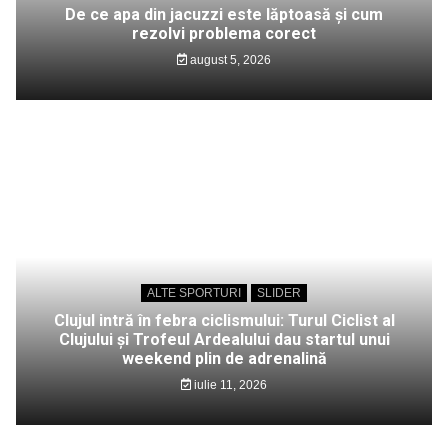
De ce apa din jacuzzi este lăptoasă și cum
rezolvi problema corect
august 5, 2026
ALTE SPORTURI
SLIDER
Clujul intră în febra ciclismului: Turul Ciclist al
Clujului și Trofeul Ardealului dau startul unui
weekend plin de adrenalină
iulie 11, 2026