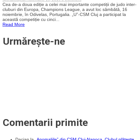
Performanță
Cea de-a doua ediție a celei mai importante competiții de judo inter-
notabilă
cluburi din Europa, Champions League, a avut loc sâmbătă, 16
pentru
noiembrie, în Odivelas, Portugalia. „U”-CSM Cluj a participat la
judo-
această competiție cu cinci...
ul
Read More
clujean.
Sportivele
U-
Urmărește-ne
CSM
Cluj,
medalie
de
bronz
în
finala
Ligii
Campionilor
din
Portugalia
Comentarii primite
Dacian
la
„Anomaliile” din CSM Cluj-Napoca. Clubul plătește