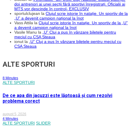
doi antrenori ai unei secții fără sportivi înregistrați. Oficialii ai
MTS vor descinde în control- EXCLUSIV
sportulclujean
la
Clujul scrie istorie în natație. Un sportiv de la
„U” a devenit campion național la înot
Vass Attila
la
Clujul scrie istorie în natație. Un sportiv de la „U”
a devenit campion național la înot
Vasile Manu
la
„U” Cluj a pus în vânzare biletele pentru
meciul cu CSA Steaua
ionut
la
„U” Cluj a pus în vânzare biletele pentru meciul cu
CSA Steaua
ALTE SPORTURI
8 Minutes
ALTE SPORTURI
De ce apa din jacuzzi este lăptoasă și cum rezolvi
problema corect
august 5, 2026
4 Minutes
ALTE SPORTURI
SLIDER