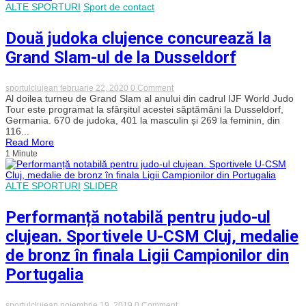
de
ALTE SPORTURI
Sport de contact
Judo
de
la
Două judoka clujence concurează la
Arad
Grand Slam-ul de la Dusseldorf
on
sportulclujean
februarie 22, 2020
0 Comment
Două
Al doilea turneu de Grand Slam al anului din cadrul IJF World Judo
judoka
Tour este programat la sfârșitul acestei săptămâni la Dusseldorf,
clujence
Germania. 670 de judoka, 401 la masculin și 269 la feminin, din
concurează
116...
la
Read More
Grand
1 Minute
Slam-
ul
de
la
ALTE SPORTURI
SLIDER
Dusseldorf
Performanță notabilă pentru judo-ul
clujean. Sportivele U-CSM Cluj, medalie
de bronz în finala Ligii Campionilor din
Portugalia
on
sportulclujean
noiembrie 19, 2019
0 Comment