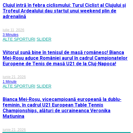
Clujul intră în febra ciclismului: Turul Ciclist al Clujului și
Trofeul Ardealului dau startul unui weekend plin de
adrenalină
iulie 11, 2026
3 Minutes
ALTE SPORTURI
SLIDER
Viitorul sună bine în tenisul de masă românesc! Bianca
Mei-Roșu aduce României aurul în cadrul Campionatelor
Europene de Tenis de masă U21 de la Cluj-Napoca!
iunie 21, 2026
1 Minute
ALTE SPORTURI
SLIDER
Bianca Mei-Roșu, vicecampioană europeană la dublu-
feminin, în cadrul U21 European Table Tennis
Championships, alături de ucraineanca Veronika
Matiunina
iunie 21, 2026