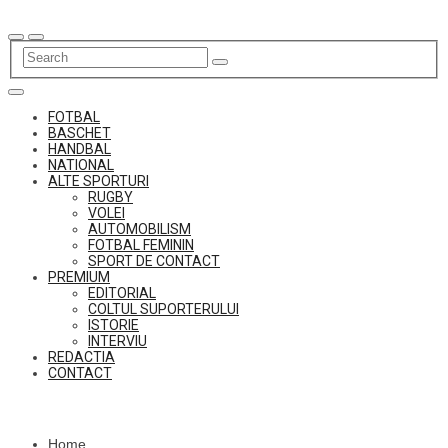
Skip
to
content
FOTBAL
BASCHET
HANDBAL
NATIONAL
ALTE SPORTURI
RUGBY
VOLEI
AUTOMOBILISM
FOTBAL FEMININ
SPORT DE CONTACT
PREMIUM
EDITORIAL
COLTUL SUPORTERULUI
ISTORIE
INTERVIU
REDACTIA
CONTACT
Home