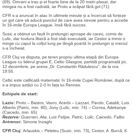
(69). Omrani a tras și el foarte bine de la 20 metri plasat, dar
mingea nu a fost cadrată, iar Proto a scăpat fără gol (71).
CFR s-a aruncat în atac în ultimele minute și a încercat să forțeze
un gol care să aducă punctul de care avea nevoie pentru a accede
în 16-imile Europa League, însă fără succes.
Susic a obținut un fault în prelungiri aproape de careu, comis de
Lulic, dar lovitura liberă a fost slab executată, iar Cestor a trimis o
minge cu capul la colțul lung pe lângă poartă în prelungiri și meciul
s-a încheiat.
CFR Cluj va disputa, pe teren propriu ultima etapă din Europa
League cu liderul grupei E, Celtic Glasgow, partidă programată joi,
12 decembrie, pe arena „Dr. Constantin Rădulescu”, de la ora
19:55.
Celtic este calificată matematic în 16-imile Cupei României, după ce
s-a impus astăzi cu 2-0 în fața lui Rennes.
Echipele de start:
Lazio:
Proto – Bastos, Vavro, Acerbi – Lazzari, Parolo, Cataldi, Luis
Alberto (Patric, min. 80), Jony (Lulic, min. 74) – Correa, Adekanye
(Caicedo, min. 65)
Rezerve:
Guerrieri, Alia, Luis Felipe, Patric, Lulic, Caicedo, Falbo
Antrenor:
Simone Inzaghi
CFR Cluj:
Arlauskis – Peteleu (Susic, min. 73), Cestor, A. Burcă, K.