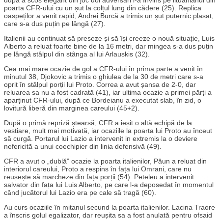
poarta CFR-ului cu un șut la colțul lung din cădere (25). Replica
oaspeților a venit rapid, Andrei Burcă a trimis un șut puternic plasat,
care s-a dus puțin pe lângă (27).
Italienii au continuat să preseze și să își creeze o nouă situație, Luis
Alberto a reluat foarte bine de la 16 metri, dar mingea s-a dus puțin
pe lângă stâlpul din stânga al lui Arlauskis (32).
Cea mai mare ocazie de gol a CFR-ului în prima parte a venit în
minutul 38, Djokovic a trimis o ghiulea de la 30 de metri care s-a
oprit în stâlpul porții lui Proto. Correa a avut șansa de 2-0, dar
reluarea sa nu a fost cadrată (41), iar ultima ocazie a primei părți a
aparținut CFR-ului, după ce Bordeianu a executat slab, în zid, o
lovitură liberă din marginea careului (45+2).
După o primă repriză ștearsă, CFR a ieșit o altă echipă de la
vestiare, mult mai motivată, iar ocaziile la poarta lui Proto au înceut
să curgă. Portarul lui Lazio a intervenit in extremis la o deviere
nefericită a unui coechipier din linia defensivă (49).
CFR a avut o „dublă” ocazie la poarta italienilor, Păun a reluat din
interiorul careului, Proto a respins în fața lui Omrani, care nu
reușește să marcheze din fața porții (54). Peteleu a intervenit
salvator din fața lui Luis Alberto, pe care l-a deposedat în momentul
când jucătorul lui Lazio era pe cale să tragă (60).
Au curs ocaziile în mitanul secund la poarta italienilor. Lacina Traore
a înscris golul egalizator, dar reușita sa a fost anulată pentru ofsaid