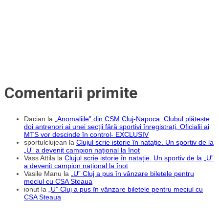
Comentarii primite
Dacian
la
„Anomaliile” din CSM Cluj-Napoca. Clubul plătește
doi antrenori ai unei secții fără sportivi înregistrați. Oficialii ai
MTS vor descinde în control- EXCLUSIV
sportulclujean
la
Clujul scrie istorie în natație. Un sportiv de la
„U” a devenit campion național la înot
Vass Attila
la
Clujul scrie istorie în natație. Un sportiv de la „U”
a devenit campion național la înot
Vasile Manu
la
„U” Cluj a pus în vânzare biletele pentru
meciul cu CSA Steaua
ionut
la
„U” Cluj a pus în vânzare biletele pentru meciul cu
CSA Steaua