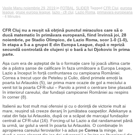
Vasile Manu
noiembrie 29, 2019
in
FOTBAL
,
SLIDER
Tagged
CFR Cluj
,
europa
league
,
grupe europa league
,
lazio - cfr cluj
,
Lazio Roma
,
primavara europeana
- 4 Minutes
CFR Cluj nu a reușit să obțină punctul miraculos care să o
ducă matematic în primăvara europeană, fiind învinsă joi, 28
noiembrie, pe Stadio Olimpico, de Lazio Roma, scor 1-0 (1-0),
în etapa a 5-a a grupei E din Europa League, după o repriză
secundă controlată de clujeni și o bară a lui Djokovic în prima
parte.
Așa cum era de așteptat de la o formație care își joacă ultima carte
de a păstra șanse de calificare în faza următoare a Europa League,
Lazio a început în forță confruntarea cu campioana României.
Correa a trecut ușor de Peteleu și Culio, dând primele emoții la
poarta lui Arlauskis (5), iar prima mare ocazie de gol a meciului a
venit tot la poarta CFR-ului – Parolo a primit o centrare bine plasată
în interiorul careului, dar fundașii campioanei României au respins
în corner (8).
Italienii au fost mult mai ofensivi și cu o dorință de victorie mult ai
mare, reușind să creeze deranj în jumătatea oaspeților. Adekanye a
ratat din fața lui Arlauskis, după ce a scăpat de marcajul fundașilor
centrali ai CFR-ului (16). Forcing-ul lui Lazio a dat randamanet până
la urmă, iar golul a venit în poarta lui Arlauskis. O combinație în
apropierea careului feroviarilor l-a adus pe
Correa
la minge, iar
după a scos elegant din joc doi adversari l-a învins pe lituanianul din