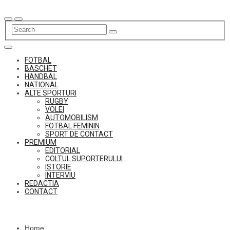
Skip
to
content
FOTBAL
BASCHET
HANDBAL
NATIONAL
ALTE SPORTURI
RUGBY
VOLEI
AUTOMOBILISM
FOTBAL FEMININ
SPORT DE CONTACT
PREMIUM
EDITORIAL
COLTUL SUPORTERULUI
ISTORIE
INTERVIU
REDACTIA
CONTACT
Home