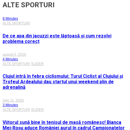
ALTE SPORTURI
8 Minutes
ALTE SPORTURI
De ce apa din jacuzzi este lăptoasă și cum rezolvi
problema corect
august 5, 2026
4 Minutes
ALTE SPORTURI
SLIDER
Clujul intră în febra ciclismului: Turul Ciclist al Clujului și
Trofeul Ardealului dau startul unui weekend plin de
adrenalină
iulie 11, 2026
3 Minutes
ALTE SPORTURI
SLIDER
Viitorul sună bine în tenisul de masă românesc! Bianca
Mei-Roșu aduce României aurul în cadrul Campionatelor