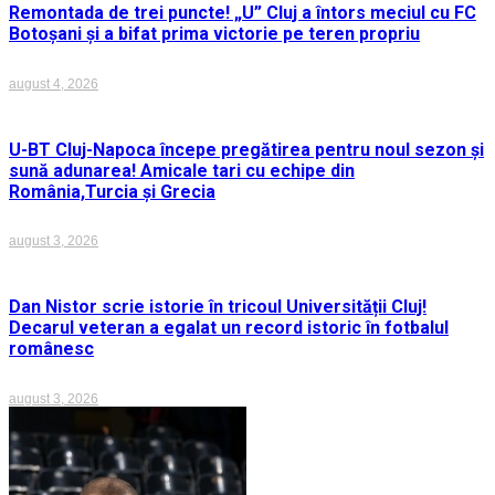
Remontada de trei puncte! „U” Cluj a întors meciul cu FC
Botoșani și a bifat prima victorie pe teren propriu
august 4, 2026
U-BT Cluj-Napoca începe pregătirea pentru noul sezon și
sună adunarea! Amicale tari cu echipe din
România,Turcia și Grecia
august 3, 2026
Dan Nistor scrie istorie în tricoul Universității Cluj!
Decarul veteran a egalat un record istoric în fotbalul
românesc
august 3, 2026