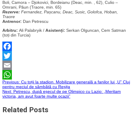
Boli, Camora – Djokovici, Bordeianu (Deac, min. , 62), Culio –
Omrani, Păun (Traore, min. 65)
Rezerve:
Fernandez, Pașcanu, Deac, Susic, Golofca, Hoban,
Traore
Antrenor:
Dan Petrescu
Arbitru:
Ali Palabryik /
Asistenți:
Serkan Olguncan, Cem Satman
(toți din Turcia)
Facebook
Twitter
Email
Navigare
Previous:
Cu toții la stadion. Mobilizare generală a fanilor lui „U” Cluj
WhatsApp
pentru meciul de sâmbătă cu Reșița
Next:
Petrescu, după eșecul de pe Olimpico cu Lazio: „Meritam
în
victoria, am avut foarte multe ocazii”
articole
Related Posts