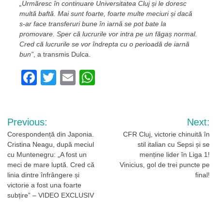
„Urmăresc în continuare Universitatea Cluj și le doresc
multă baftă. Mai sunt foarte, foarte multe meciuri și dacă
s-ar face transferuri bune în iarnă se pot bate la
promovare. Sper că lucrurile vor intra pe un făgaș normal.
Cred că lucrurile se vor îndrepta cu o perioadă de iarnă
bun”
, a transmis Dulca.
Facebook
Twitter
Email
WhatsApp
Navigare
Previous:
Next:
în
Corespondență din Japonia.
CFR Cluj, victorie chinuită în
Cristina Neagu, după meciul
stil italian cu Sepsi și se
articole
cu Muntenegru: „A fost un
menține lider în Liga 1!
meci de mare luptă. Cred că
Vinicius, gol de trei puncte pe
linia dintre înfrângere și
final!
victorie a fost una foarte
subțire” – VIDEO EXCLUSIV