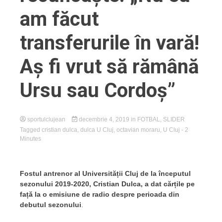
am făcut
transferurile în vară!
Aș fi vrut să rămână
Ursu sau Cordoș”
sportulclujean
decembrie 4, 2019
in
FOTBAL
,
SLIDER
Tagged
cristian dulca
,
dulca U Cluj
,
octavian moraru
,
U Cluj
- 2
Minutes
Fostul antrenor al Universității Cluj de la începutul
sezonului 2019-2020, Cristian Dulca, a dat cărțile pe
față la o emisiune de radio despre perioada din
debutul sezonului
.