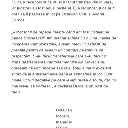
Dulca a recunoscut că nu el a făcut transferurile în vară,
iar jucătorii au fost aduși peste el. El a recunoscut că ar fi
dorit să îi păstreze în lot pe Octavian Ursu și Andrei
Cordoș.
„A fost totul pe repede înainte când am fost instalat pe
banca Universității. Am preluat echipa cu o lună înainte de
începerea campionatului, aveam meciul cu PAOK de
pregătit pentru că aveam un contract pe trebuia să
respectăm. S-au făcut transferurile care s-au făcut și
după desfășurarea cantonamentului din Slovacia nu
credeam că vom începe așa rău. Totul a mers excelent
acolo de la antrenamente până la atmosferă în lot. Sunt
multe lucruri negative pe care le-am putea discuta, dar nu
mai vreau să vorbesc”
, a declarat Dulca la un post de
radio.
Octavian
Moraru,
manager
U Cluj