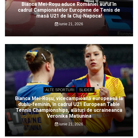
Bianca Mei-Roșu aduce României aurul în
cadrul Campionatelor Europene de Tenis de
masă U21 de la Cluj-Napoca!
iunie 21, 2026
ALTE SPORTURI
SLIDER
Bianca Mei-Roșu, vicecampioană europeană la
dublu-feminin, în cadrul U21 European Table
Tennis Championships, alături de ucraineanca
Veronika Matiunina
iunie 21, 2026