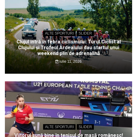
ALTE SPORTURI
SLIDER
Clujul intră în febra ciclismului: Turul Ciclist al
Clujului și Trofeul Ardealului dau startul unui
weekend plin de adrenalină
iulie 11, 2026
ALTE SPORTURI
SLIDER
Viitorul sună bine în tenisul de masă românesc!