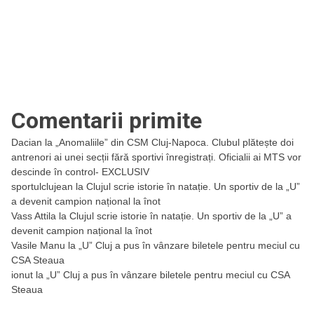
Comentarii primite
Dacian
la
„Anomaliile” din CSM Cluj-Napoca. Clubul plătește doi
antrenori ai unei secții fără sportivi înregistrați. Oficialii ai MTS vor
descinde în control- EXCLUSIV
sportulclujean
la
Clujul scrie istorie în natație. Un sportiv de la „U”
a devenit campion național la înot
Vass Attila
la
Clujul scrie istorie în natație. Un sportiv de la „U” a
devenit campion național la înot
Vasile Manu
la
„U” Cluj a pus în vânzare biletele pentru meciul cu
CSA Steaua
ionut
la
„U” Cluj a pus în vânzare biletele pentru meciul cu CSA
Steaua