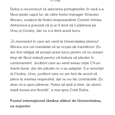
Dulca a recunoscut că aducerea portughezilor în vară s-a
făcut peste capul lui, de către fostul manager Octavian
Moraru, susținut de fostul vicepreședinte Cosmin Irimieș.
Antrenorul a precizat că și-ar fi dorit să îi păstreze pe
Ursu și Cordoș, dar nu s-a dorit acest lucru.
„În momentul în care am venit la Universitatea domnul
Moraru era cel mandatat să se ocupe de transferuri. Eu
am fost obligat să accept acest lucru pentru că nu aveam
timp de făcut selecții pentru că trebuia să plecăm în
cantonament. Jucătorii care au venit aveau niște CV-uri
foarte bune, dar din păcate nu s-au adaptat. S-a renunțat
la Cordoș, Ursu, jucătorii care nu am fost de acord să
plece la vremea respectivă, dar nu eu fac contractele. Eu
doar mi-a spus părerea. Putea să iasă și bine, iar atunci
toată lumea era fericită”
, a mai spus Cristi Dulca.
Fostul internațional rămâne alături de Universitatea,
ca suporter