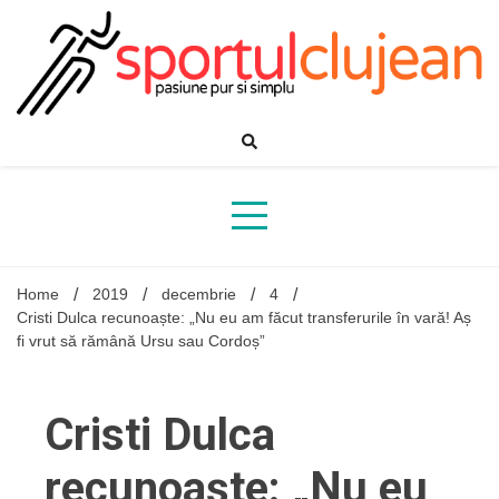
Skip
to
content
Home
2019
decembrie
4
Cristi Dulca recunoaște: „Nu eu am făcut transferurile în vară! Aș
fi vrut să rămână Ursu sau Cordoș”
Cristi Dulca
recunoaște: „Nu eu