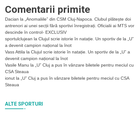
Comentarii primite
Dacian
la
„Anomaliile” din CSM Cluj-Napoca. Clubul plătește doi
antrenori ai unei secții fără sportivi înregistrați. Oficialii ai MTS vor
descinde în control- EXCLUSIV
sportulclujean
la
Clujul scrie istorie în natație. Un sportiv de la „U”
a devenit campion național la înot
Vass Attila
la
Clujul scrie istorie în natație. Un sportiv de la „U” a
devenit campion național la înot
Vasile Manu
la
„U” Cluj a pus în vânzare biletele pentru meciul cu
CSA Steaua
ionut
la
„U” Cluj a pus în vânzare biletele pentru meciul cu CSA
Steaua
ALTE SPORTURI