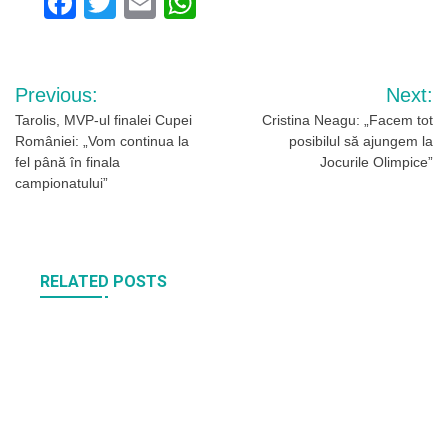
Facebook
Twitter
Email
WhatsApp
Navigare
Previous:
Next:
în
Tarolis, MVP-ul finalei Cupei
Cristina Neagu: „Facem tot
României: „Vom continua la
posibilul să ajungem la
articole
fel până în finala
Jocurile Olimpice”
campionatului”
RELATED POSTS