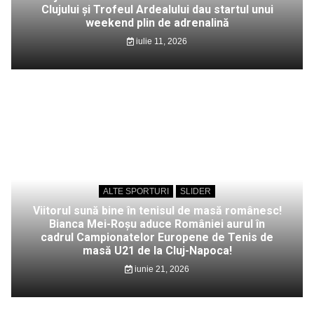
Clujului și Trofeul Ardealului dau startul unui
weekend plin de adrenalină
iulie 11, 2026
ALTE SPORTURI
SLIDER
Viitorul sună bine în tenisul de masă românesc!
Bianca Mei-Roșu aduce României aurul în
cadrul Campionatelor Europene de Tenis de
masă U21 de la Cluj-Napoca!
iunie 21, 2026