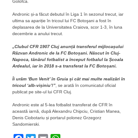
Golofca.
Andronic și-a făcut debutul în Liga 1 în sezonul trecut, iar
ultima sa apariție în tricoul lui FC Botoşani a fost în
deplasarea de la Universitatea Craiova, scor 1-3, în luna
decembrie a anului trecut.
„Clubul CFR 1907 Cluj anunță transferul mijlocașului
Răzvan Andronic de la FC Botoșani. Născut în Cluj-
Napoca, tânărul fotbalist a început fotbalul la Școala
Ardealul, iar în 2018 s-a transferat la FC Botoșani.
Îi urăm ‘Bun Venit’ în Gruia și cât mai multe realizări în
tricoul ‘alb-vișiniu’!”
, se arată în comunicatul oficial
publicat pe site-ul lui CFR Cluj.
Andronic este al 5-lea fotbalist transferat de CFR în
această iarnă, după Alexandru Chipciu, Cristian Manea,
Denis Ciobotariu și portarul polonez Grzegorz
Sandomierski.