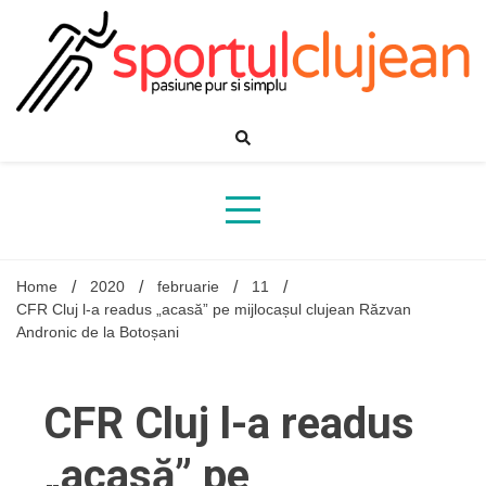
Skip
to
content
Home
2020
februarie
11
CFR Cluj l-a readus „acasă” pe mijlocașul clujean Răzvan
Andronic de la Botoșani
CFR Cluj l-a readus
„acasă” pe