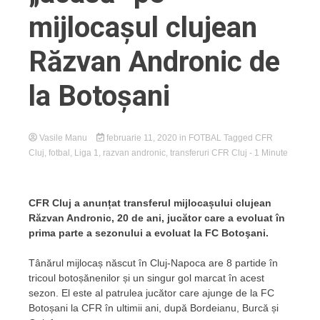
mijlocașul clujean
Răzvan Andronic de
la Botoșani
Vasile Manu
februarie 11, 2020
in
FOTBAL
Tagged
CFR
Cluj
,
fotbal
,
Liga 1
,
razvan andronic
,
transferuri CFR Cluj
- 1 Minute
CFR Cluj a anunțat transferul mijlocașului clujean
Răzvan Andronic, 20 de ani, jucător care a evoluat în
prima parte a sezonului a evoluat la FC Botoşani.
Tânărul mijlocaș născut în Cluj-Napoca are 8 partide în
tricoul botoșănenilor și un singur gol marcat în acest
sezon. El este al patrulea jucător care ajunge de la FC
Botoșani la CFR în ultimii ani, după Bordeianu, Burcă și