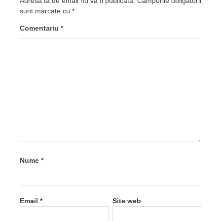
Adresa ta de email nu va fi publicată.
Câmpurile obligatorii
sunt marcate cu
*
Comentariu
*
Nume
*
Email
*
Site web