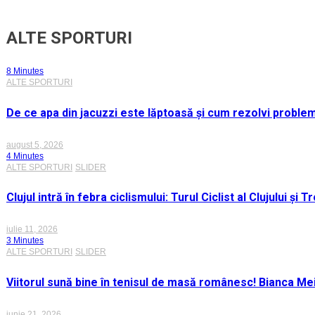
ALTE SPORTURI
8 Minutes
ALTE SPORTURI
De ce apa din jacuzzi este lăptoasă și cum rezolvi proble
august 5, 2026
4 Minutes
ALTE SPORTURI
SLIDER
Clujul intră în febra ciclismului: Turul Ciclist al Clujului ș
iulie 11, 2026
3 Minutes
ALTE SPORTURI
SLIDER
Viitorul sună bine în tenisul de masă românesc! Bianca M
iunie 21, 2026