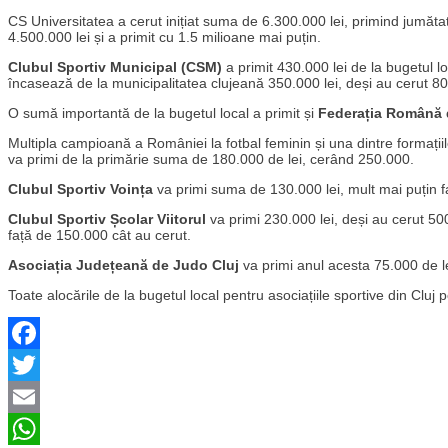
CS Universitatea a cerut inițiat suma de 6.300.000 lei, primind jumătate
4.500.000 lei și a primit cu 1.5 milioane mai puțin.
Clubul Sportiv Municipal (CSM)
a primit 430.000 lei de la bugetul lo
încasează de la municipalitatea clujeană 350.000 lei, deși au cerut 80
O sumă importantă de la bugetul local a primit și
Federația Română 
Multipla campioană a României la fotbal feminin și una dintre form
va primi de la primărie suma de 180.000 de lei, cerând 250.000.
Clubul Sportiv Voința
va primi suma de 130.000 lei, mult mai puțin fa
Clubul Sportiv Școlar Viitorul
va primi 230.000 lei, deși au cerut 500
față de 150.000 cât au cerut.
Asociația Județeană de Judo Cluj
va primi anul acesta 75.000 de l
Toate alocările de la bugetul local pentru asociațiile sportive din Cluj
Facebook
Twitter
Email