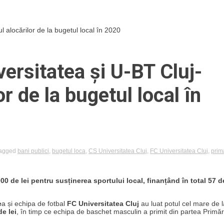
 alocărilor de la bugetul local în 2020
ersitatea și U-BT Cluj-
r de la bugetul local în
agged
bani publici
,
bugetul loca
,
CS Universitatea Cluj
,
FC Universitatea Cluj
,
prim
 de lei pentru susținerea sportului local, finanțând în total 57 d
e
a și echipa de fotbal
FC Universitatea Cluj
au luat potul cel mare de l
de lei
, în timp ce echipa de baschet masculin a primit din partea Primăr