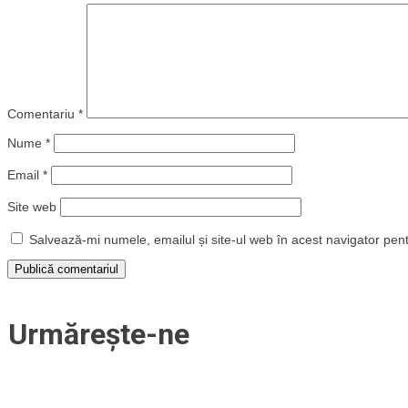
Comentariu
*
Nume
*
Email
*
Site web
Salvează-mi numele, emailul și site-ul web în acest navigator pen
Urmărește-ne