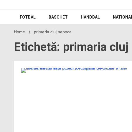
Skip
to
content
FOTBAL
BASCHET
HANDBAL
NATIONA
Home
primaria cluj napoca
Etichetă: primaria clu
1 Minute