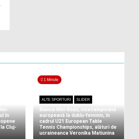
.
1 Minute
ALTE SPORTURI
SLIDER
ul de
Mei-
Bianca Mei-Roșu, vicecampioană
l în
europeană la dublu-feminin, în
ropene
cadrul U21 European Table
a Cluj-
Tennis Championships, alături de
ucraineanca Veronika Matiunina