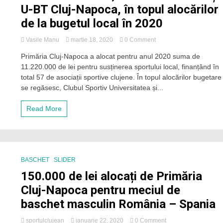
ia
U-BT Cluj-Napoca, în topul alocărilor
2.8
de la bugetul local în 2020
milioane
de
lei
on
Vasile Manu
martie 18, 2020
0 Comment
CS
Primăria Cluj-Napoca a alocat pentru anul 2020 suma de
Universitatea,
11.220.000 de lei pentru susținerea sportului local, finanțând în
FC
Universitatea
total 57 de asociații sportive clujene. În topul alocărilor bugetare
și
se regăsesc, Clubul Sportiv Universitatea și...
U-
BT
Read More
Cluj-
Napoca,
în
topul
alocărilor
de
BASCHET
SLIDER
la
150.000 de lei alocați de Primăria
bugetul
local
Cluj-Napoca pentru meciul de
în
baschet masculin România – Spania
2020
on
sportulclujean
ianuarie 22, 2020
0 Comment