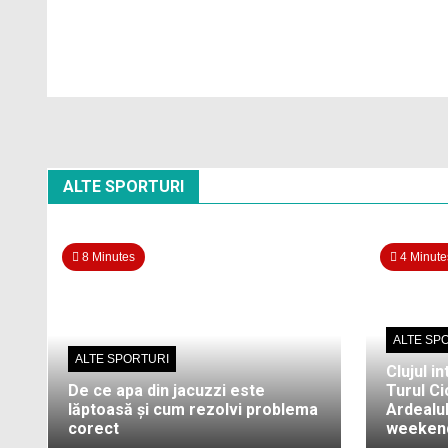
ALTE SPORTURI
8 Minutes
4 Minute
ALTE SP
ALTE SPORTURI
Clujul in
De ce apa din jacuzzi este
Turul Cic
lăptoasă și cum rezolvi problema
Ardealul
corect
weekend