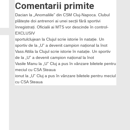
Comentarii primite
Dacian
la
„Anomaliile” din CSM Cluj-Napoca. Clubul
plătește doi antrenori ai unei secții fără sportivi
înregistrați. Oficialii ai MTS vor descinde în control-
EXCLUSIV
sportulclujean
la
Clujul scrie istorie în natație. Un
sportiv de la „U” a devenit campion național la înot
Vass Attila
la
Clujul scrie istorie în natație. Un sportiv
de la „U” a devenit campion național la înot
Vasile Manu
la
„U” Cluj a pus în vânzare biletele pentru
meciul cu CSA Steaua
ionut
la
„U” Cluj a pus în vânzare biletele pentru meciul
cu CSA Steaua