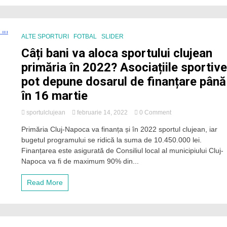
se
împart
banii
sportului
ALTE SPORTURI
FOTBAL
SLIDER
clujean
Câți bani va aloca sportului clujean
în
2023?
primăria în 2022? Asociațiile sportiv
pot depune dosarul de finanțare până
în 16 martie
on
sportulclujean
februarie 14, 2022
0 Comment
Câți
Primăria Cluj-Napoca va finanța și în 2022 sportul clujean, iar
bani
bugetul programului se ridică la suma de 10.450.000 lei.
va
aloca
Finanțarea este asigurată de Consiliul local al municipiului Cluj-
sportului
Napoca va fi de maximum 90% din...
clujean
primăria
Read More
în
2022?
Asociațiile
sportive
pot