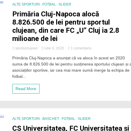
depune
ALTE SPORTURI
FOTBAL
SLIDER
dosarul
Primăria Cluj-Napoca alocă
de
finanțare
8.826.500 de lei pentru sportul
până
clujean, din care FC „U” Cluj ia 2.8
în
16
milioane de lei
martie
la
sportulclujean
iulie 6, 2020
1 comentariu
Primăria
Primăria Cluj-Napoca a anunțat că va aloca în acest an 2020
Cluj-
suma de 8.826.500 de lei pentru susținerea sportului clujean și 
Napoca
alocă
asociațiilor sportive, iar cea mai mare sumă merge la echipa de
8.826.500
fotbal...
de
lei
Read More
pentru
sportul
clujean,
din
care
FC
ALTE SPORTURI
BASCHET
FOTBAL
SLIDER
„U”
CS Universitatea, FC Universitatea și
Cluj