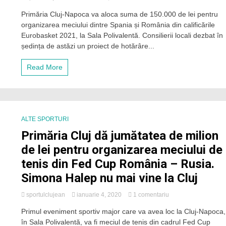
150.000
Primăria Cluj-Napoca va aloca suma de 150.000 de lei pentru
de
organizarea meciului dintre Spania și România din calificările
lei
alocați
Eurobasket 2021, la Sala Polivalentă. Consilierii locali dezbat în
de
ședința de astăzi un proiect de hotărâre...
Primăria
Cluj-
Read More
Napoca
pentru
meciul
de
baschet
masculin
ALTE SPORTURI
România
Primăria Cluj dă jumătatea de milion
–
Spania
de lei pentru organizarea meciului de
tenis din Fed Cup România – Rusia.
Simona Halep nu mai vine la Cluj
la
sportulclujean
ianuarie 4, 2020
1 comentariu
Primăria
Primul eveniment sportiv major care va avea loc la Cluj-Napoca,
Cluj
în Sala Polivalentă, va fi meciul de tenis din cadrul Fed Cup
dă