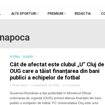
L
ALTE SPORTURI
PREMIUM
REDACTIA
C
j napoca
FOTBAL
SLIDER
Cât de afectat este clubul „U” Cluj de
OUG care a tăiat finanțarea din bani
publici a echipelor de fotbal
on
Vasile Manu
septembrie 24, 2024
0 Comment
Cât
Guvernul României a dat publicității în Monitorul Oficial
de
ordonanța de urgență (OUG) privind tăierea finanțării din bani
afectat
este
publici a echipelor de fotbal. FC Universitatea Cluj este unul