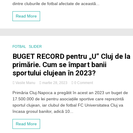
clubul
dintre cluburile de fotbal afectate de această...
„U”
Cluj
Read More
de
OUG
care
a
tăiat
finanțarea
FOTBAL
SLIDER
din
BUGET RECORD pentru „U” Cluj de la
bani
publici
primărie. Cum se împart banii
a
sportului clujean în 2023?
echipelor
de
fotbal
on
Vasile Manu
martie 28, 2023
0 Comment
BUGET
Primăria Cluj-Napoca a pregătit în acest an 2023 un buget de
RECORD
17.500.000 de lei pentru asociațiile sportive care reprezintă
pentru
„U”
sportul clujean, iar clubul de fotbal FC Universitatea Cluj va
Cluj
încasa grosul banilor, adică 10...
de
la
Read More
primărie.
Cum