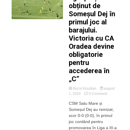
obținut de
Someșul Dej în
primul joc al
barajului.
Victoria cu CA
Oradea devine
obligatorie
pentru
accederea în
„C”
Bucsi Krisztian
august
on
1, 2020
0 Comment
Egal
CSM Satu Mare și
prețios
Someșul Dej au remizat,
obținut
de
scor 0-0 (0-0), în primul
Someșul
joc contând pentru
Dej
promovarea în Liga a III-a.
în