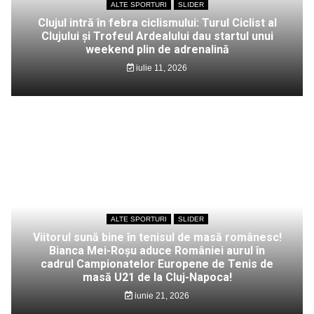
ALTE SPORTURI
SLIDER
Clujul intră în febra ciclismului: Turul Ciclist al
Clujului și Trofeul Ardealului dau startul unui
weekend plin de adrenalină
iulie 11, 2026
ALTE SPORTURI
SLIDER
Viitorul sună bine în tenisul de masă românesc!
Bianca Mei-Roșu aduce României aurul în
cadrul Campionatelor Europene de Tenis de
masă U21 de la Cluj-Napoca!
iunie 21, 2026