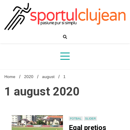
Skip
to
content
Home
2020
august
1
1 august 2020
FOTBAL
SLIDER
Egal prețios