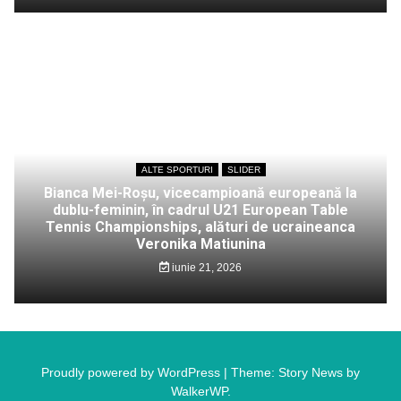
ALTE SPORTURI
SLIDER
Bianca Mei-Roșu, vicecampioană europeană la
dublu-feminin, în cadrul U21 European Table
Tennis Championships, alături de ucraineanca
Veronika Matiunina
iunie 21, 2026
Proudly powered by WordPress
|
Theme: Story News by
WalkerWP
.