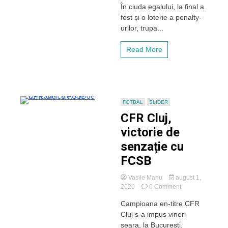
În ciuda egalului, la final a
primul
fost și o loterie a penalty-
joc
urilor, trupa...
al
barajului.
Victoria
Read More
cu
CA
Oradea
devine
obligatorie
pentru
FOTBAL
SLIDER
accederea
CFR Cluj,
în
„C”
victorie de
senzație cu
FCSB
Vasile Manu
august 1,
on
2020
0 Comment
CFR
Campioana en-titre CFR
Cluj,
Cluj s-a impus vineri
victorie
de
seara, la București,