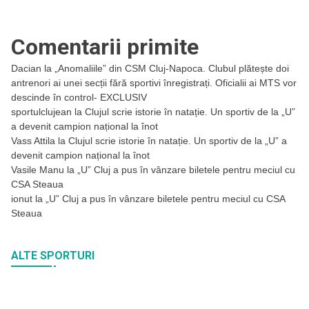
Comentarii primite
Dacian
la
„Anomaliile” din CSM Cluj-Napoca. Clubul plătește doi
antrenori ai unei secții fără sportivi înregistrați. Oficialii ai MTS vor
descinde în control- EXCLUSIV
sportulclujean
la
Clujul scrie istorie în natație. Un sportiv de la „U”
a devenit campion național la înot
Vass Attila
la
Clujul scrie istorie în natație. Un sportiv de la „U” a
devenit campion național la înot
Vasile Manu
la
„U” Cluj a pus în vânzare biletele pentru meciul cu
CSA Steaua
ionut
la
„U” Cluj a pus în vânzare biletele pentru meciul cu CSA
Steaua
ALTE SPORTURI