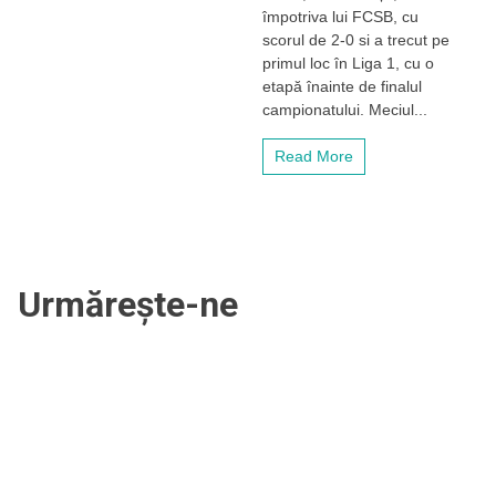
senzație
împotriva lui FCSB, cu
cu
scorul de 2-0 si a trecut pe
FCSB
primul loc în Liga 1, cu o
etapă înainte de finalul
campionatului. Meciul...
Read More
Urmărește-ne