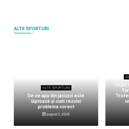
ALTE SPORTURI
A
Clujul 
ALTE SPORTURI
Tur
De ce apa din jacuzzi este
Trofeu
lăptoasă și cum rezolvi
u
problema corect
august 5, 2026