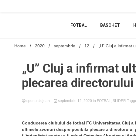
Skip
to
content
FOTBAL
BASCHET
Home
2020
septembrie
12
„U” Cluj a infirmat 
„U” Cluj a infirmat ul
plecarea directorului
sportulclujean
septembrie 12, 2020
in
FOTBAL
,
SLIDER
Tagg
Conducerea clubului de fotbal FC Universitatea Cluj a i
ultimele zvonuri despre posibila plecare a directorului
fi îndepărtat pentru a fi aduși Octavian Abrudan și And