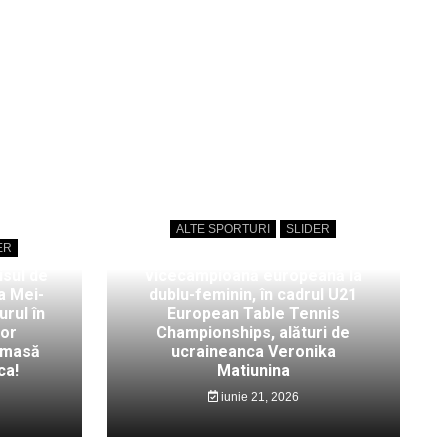
ALTE SPORTURI
SLIDER
ER
Bianca Mei-Roșu,
isul de
vicecampioană europeană la
a Mei-
dublu-feminin, în cadrul U21
rul în
European Table Tennis
lor
Championships, alături de
 masă
ucraineanca Veronika
ca!
Matiunina
iunie 21, 2026