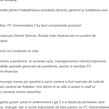
intenție pentru îndepărtarea actualului director general și instalarea unei
ine, FC Universitatea Cluj face urmatoarele precizari:
 executiv Daniel Stanciu. Acesta este implicat intr-un proiect de
capat.
nei noi conduceri la club.
re, pentru a performa. In aceasta vara, managementul clubului impreuna
conditiile speciale generate de pandemie, pentru a mentine FC
re financiar.
ncurajat mereu pe sportivii a caror cariera a fost marcata de culorile
ul carierei de fotbalist. Unii dintre ei se afla si astazi in staff-ul
ubului ramane mereu deschisa.
rginea gropii” pana in antecamera Ligii 1 s-a bazat pe persoane care
 timp, energie, dar si sume importante de bani pentru ca FC Universitatea