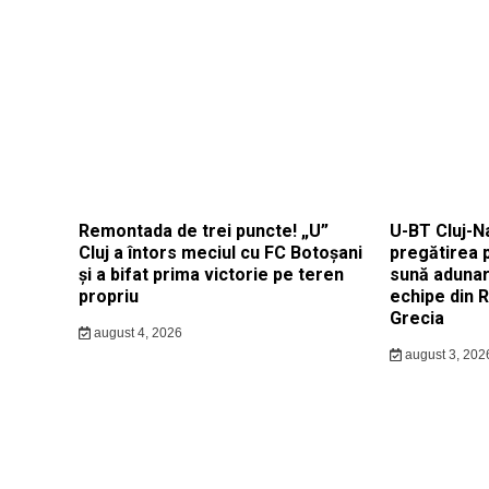
Remontada de trei puncte! „U”
U-BT Cluj-N
Cluj a întors meciul cu FC Botoșani
pregătirea 
și a bifat prima victorie pe teren
sună adunar
propriu
echipe din 
Grecia
august 4, 2026
august 3, 202