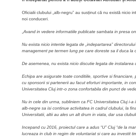
Oficialii clubului „alb-negru” au susținut că nu există nicio 
noi conduceri.
„
Avand in vedere informatiile publicate sambata in presa onl
Nu exista nicio intentie legata de „indepartarea” directorului
management pe termen lung pe care doreste sa il duca la 
De asemenea, nu exista nicio discutie legata de instalarea u
Echipa are asigurate toate conditiile, sportive si financia
cu sponsorii si partenerii au facut eforturi importante, in 
Universitatea Cluj intr-o zona confortabila din punct de vede
Nu in cele din urma, subliniem ca FC Universitatea Cluj i-a i
alb-negre sa isi continue activitatea in cadrul clubului, la final
Universitatii, altii au ales un alt drum in viata, dar usa cl
Incepand cu 2016, proiectul care a adus “U” Cluj “de la ma
lucreaza in club in regim de voluntariat si care au investit