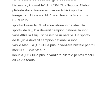
Dacian
la
„Anomaliile” din CSM Cluj-Napoca. Clubul
plătește doi antrenori ai unei secții fără sportivi
înregistrați. Oficialii ai MTS vor descinde în control-
EXCLUSIV
sportulclujean
la
Clujul scrie istorie în natație. Un
sportiv de la „U” a devenit campion național la înot
Vass Attila
la
Clujul scrie istorie în natație. Un sportiv
de la „U” a devenit campion național la înot
Vasile Manu
la
„U” Cluj a pus în vânzare biletele pentru
meciul cu CSA Steaua
ionut
la
„U” Cluj a pus în vânzare biletele pentru meciul
cu CSA Steaua