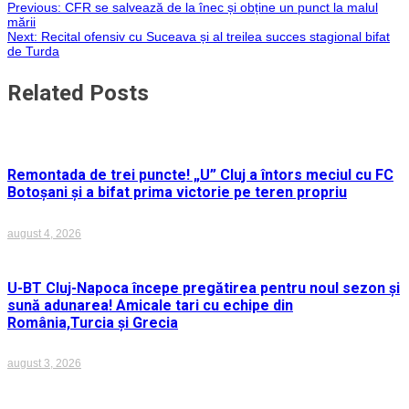
Navigare
Previous:
CFR se salvează de la înec și obține un punct la malul
WhatsApp
mării
Next:
Recital ofensiv cu Suceava și al treilea succes stagional bifat
în
de Turda
articole
Related Posts
Remontada de trei puncte! „U” Cluj a întors meciul cu FC
Botoșani și a bifat prima victorie pe teren propriu
august 4, 2026
U-BT Cluj-Napoca începe pregătirea pentru noul sezon și
sună adunarea! Amicale tari cu echipe din
România,Turcia și Grecia
august 3, 2026