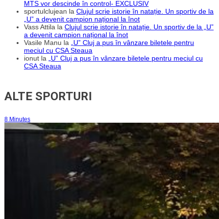
MTS vor descinde în control- EXCLUSIV
sportulclujean
la
Clujul scrie istorie în natație. Un sportiv de la
„U” a devenit campion național la înot
Vass Attila
la
Clujul scrie istorie în natație. Un sportiv de la „U”
a devenit campion național la înot
Vasile Manu
la
„U” Cluj a pus în vânzare biletele pentru
meciul cu CSA Steaua
ionut
la
„U” Cluj a pus în vânzare biletele pentru meciul cu
CSA Steaua
ALTE SPORTURI
8 Minutes