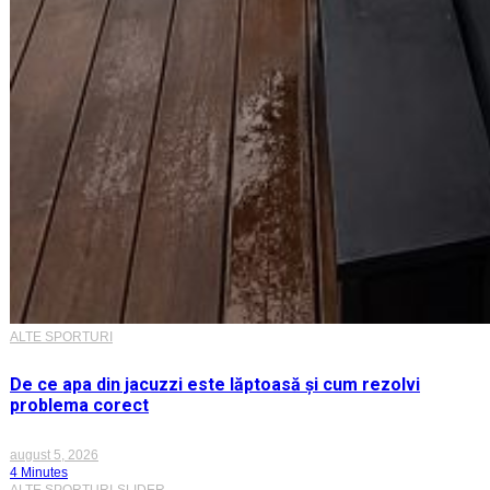
ALTE SPORTURI
De ce apa din jacuzzi este lăptoasă și cum rezolvi
problema corect
august 5, 2026
4 Minutes
ALTE SPORTURI
SLIDER