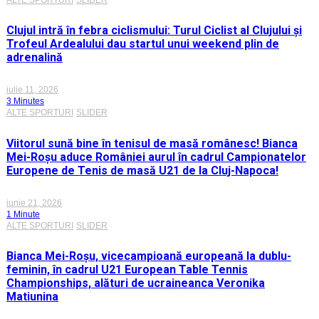
Clujul intră în febra ciclismului: Turul Ciclist al Clujului și
Trofeul Ardealului dau startul unui weekend plin de
adrenalină
iulie 11, 2026
3 Minutes
ALTE SPORTURI
SLIDER
Viitorul sună bine în tenisul de masă românesc! Bianca
Mei-Roșu aduce României aurul în cadrul Campionatelor
Europene de Tenis de masă U21 de la Cluj-Napoca!
iunie 21, 2026
1 Minute
ALTE SPORTURI
SLIDER
Bianca Mei-Roșu, vicecampioană europeană la dublu-
feminin, în cadrul U21 European Table Tennis
Championships, alături de ucraineanca Veronika
Matiunina