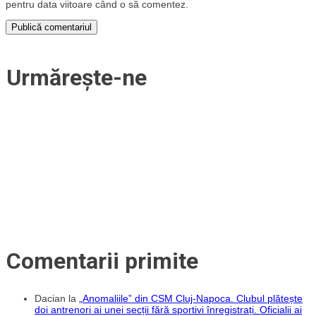
pentru data viitoare când o să comentez.
Urmărește-ne
Comentarii primite
Dacian
la
„Anomaliile” din CSM Cluj-Napoca. Clubul plătește
doi antrenori ai unei secții fără sportivi înregistrați. Oficialii ai