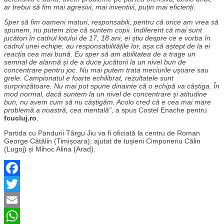
ar trebui să fim mai agresivi, mai inventivi, puțin mai eficienți.
Sper să fim oameni maturi, responsabili, pentru că orice am vrea să
spunem, nu putem zice că suntem copii. Indiferent că mai sunt
jucători în cadrul lotului de 17, 18 ani, ei știu despre ce e vorba în
cadrul unei echipe, au responsabilitățile lor, așa că aștept de la ei
reacția cea mai bună. Eu sper să am abilitatea de a trage un
semnal de alarmă și de a duce jucătorii la un nivel bun de
concentrare pentru joc. Nu mai putem trata meciurile ușoare sau
grele. Campionatul e foarte echilibrat, rezultatele sunt
surprinzătoare. Nu mai pot spune dinainte că o echipă va câștiga. În
mod normal, dacă suntem la un nivel de concentrare și atitudine
bun, nu avem cum să nu câștigăm. Acolo cred că e cea mai mare
problemă a noastră, cea mentală”,
a spus Costel Enache pentru
fcucluj.ro
.
Partida cu Pandurii Târgu Jiu va fi oficiată la centru de Roman
George Cătălin (Timișoara), ajutat de tușierii Cimponeriu Călin
(Lugoj) și Mihoc Alina (Arad).
Facebook
Twitter
Email