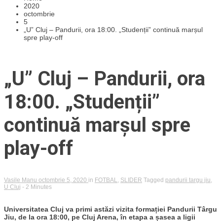
2020
octombrie
5
„U” Cluj – Pandurii, ora 18:00. „Studenții” continuă marșul
spre play-off
„U” Cluj – Pandurii, ora
18:00. „Studenții”
continuă marșul spre
play-off
Vasile Manu
octombrie 5, 2020
in
FOTBAL
,
SLIDER
Tagged
pandurii targu jiu
,
U Cluj
- 2 Minutes
Universitatea Cluj va primi astăzi vizita formației Pandurii Târgu
Jiu, de la ora 18:00, pe Cluj Arena, în etapa a șasea a ligii