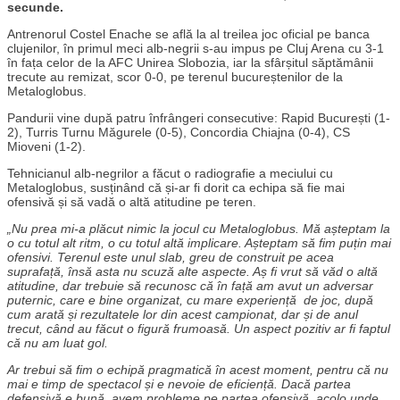
secunde.
Antrenorul Costel Enache se află la al treilea joc oficial pe banca
clujenilor, în primul meci alb-negrii s-au impus pe Cluj Arena cu 3-1
în fața celor de la AFC Unirea Slobozia, iar la sfârșitul săptămânii
trecute au remizat, scor 0-0, pe terenul bucureștenilor de la
Metaloglobus.
Pandurii vine după patru înfrângeri consecutive: Rapid București (1-
2), Turris Turnu Măgurele (0-5), Concordia Chiajna (0-4), CS
Mioveni (1-2).
Tehnicianul alb-negrilor a făcut o radiografie a meciului cu
Metaloglobus, susținând că și-ar fi dorit ca echipa să fie mai
ofensivă și să vadă o altă atitudine pe teren.
„Nu prea mi-a plăcut nimic la jocul cu Metaloglobus. Mă așteptam la
o cu totul alt ritm, o cu totul altă implicare. Așteptam să fim puțin mai
ofensivi. Terenul este unul slab, greu de construit pe acea
suprafață, însă asta nu scuză alte aspecte. Aș fi vrut să văd o altă
atitudine, dar trebuie să recunosc că în față am avut un adversar
puternic, care e bine organizat, cu mare experiență de joc, după
cum arată și rezultatele lor din acest campionat, dar și de anul
trecut, când au făcut o figură frumoasă. Un aspect pozitiv ar fi faptul
că nu am luat gol.
Ar trebui să fim o echipă pragmatică în acest moment, pentru că nu
mai e timp de spectacol și e nevoie de eficiență. Dacă partea
defensivă e bună, avem probleme pe partea ofensivă, acolo unde