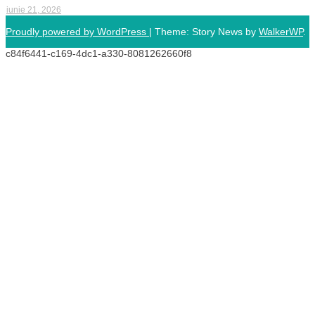
iunie 21, 2026
Proudly powered by WordPress
|
Theme: Story News by
WalkerWP
.
c84f6441-c169-4dc1-a330-8081262660f8