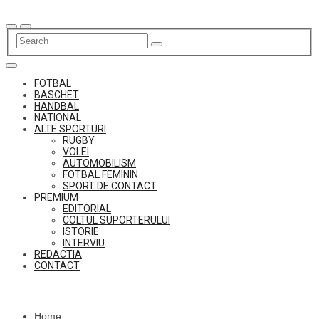
Skip
to
content
FOTBAL
BASCHET
HANDBAL
NATIONAL
ALTE SPORTURI
RUGBY
VOLEI
AUTOMOBILISM
FOTBAL FEMININ
SPORT DE CONTACT
PREMIUM
EDITORIAL
COLTUL SUPORTERULUI
ISTORIE
INTERVIU
REDACTIA
CONTACT
Home