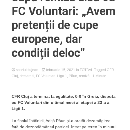
FC Voluntari: „Avem
pretenții de cupe
europene, dar
condiții deloc”
sportulclujean
februarie 15, 2021
in
FOTBAL
Tagged
CFR
Cluj
,
declaratii
,
FC Voluntari
,
Liga 1
,
Păun
,
remiză
- 1 Minute
CFR Cluj a terminat la egalitate, 0-0 în Gruia, disputa
cu FC Voluntari din ultimul meci al etapei a 23-a a
Ligii 1.
La finalul întâlnirii, Adiță Păun și-a aratăt dezamăgirea
față de deznodământul partidei. Intrat pe teren în minutul