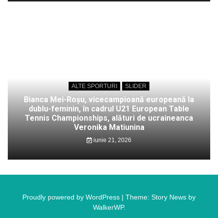
ALTE SPORTURI
SLIDER
Bianca Mei-Roșu, vicecampioană europeană la
dublu-feminin, în cadrul U21 European Table
Tennis Championships, alături de ucraineanca
Veronika Matiunina
iunie 21, 2026
Proudly powered by WordPress
|
Theme: Story News by
WalkerWP
.