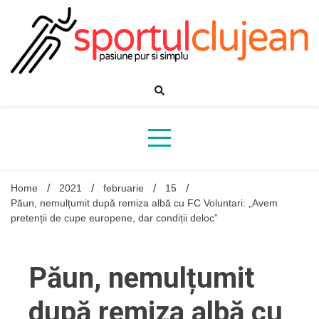
Skip
to
content
Home
2021
februarie
15
Păun, nemulțumit după remiza albă cu FC Voluntari: „Avem
pretenții de cupe europene, dar condiții deloc”
Păun, nemulțumit
după remiza albă cu