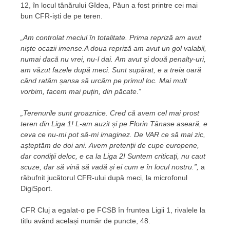
12, în locul tânărului Gîdea, Păun a fost printre cei mai
bun CFR-iști de pe teren.
„Am controlat meciul în totalitate. Prima repriză am avut
niște ocazii imense.A doua repriză am avut un gol valabil,
numai dacă nu vrei, nu-l dai.
Am avut și două penalty-uri,
am văzut fazele după meci. Sunt supărat, e a treia oară
când ratăm șansa să urcăm pe primul loc. Mai mult
vorbim, facem mai puțin, din păcate
.”
„Terenurile sunt groaznice. Cred că avem cel mai prost
teren din Liga 1! L-am auzit și pe Florin Tănase aseară, e
ceva ce nu-mi pot să-mi imaginez. De VAR ce să mai zic,
așteptăm de doi ani.
Avem pretenții de cupe europene,
dar condiții deloc, e ca la Liga 2! Suntem criticați, nu caut
scuze, dar să vină să vadă și ei cum e în locul nostru.”,
a
răbufnit jucătorul CFR-ului după meci, la microfonul
DigiSport.
CFR Cluj a egalat-o pe FCSB în fruntea Ligii 1, rivalele la
titlu având același număr de puncte, 48.