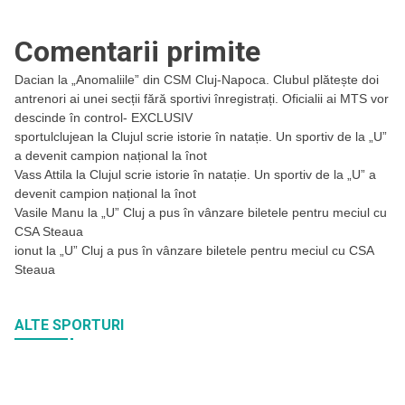
Comentarii primite
Dacian
la
„Anomaliile” din CSM Cluj-Napoca. Clubul plătește doi
antrenori ai unei secții fără sportivi înregistrați. Oficialii ai MTS vor
descinde în control- EXCLUSIV
sportulclujean
la
Clujul scrie istorie în natație. Un sportiv de la „U”
a devenit campion național la înot
Vass Attila
la
Clujul scrie istorie în natație. Un sportiv de la „U” a
devenit campion național la înot
Vasile Manu
la
„U” Cluj a pus în vânzare biletele pentru meciul cu
CSA Steaua
ionut
la
„U” Cluj a pus în vânzare biletele pentru meciul cu CSA
Steaua
ALTE SPORTURI