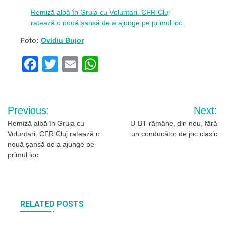
Remiză albă în Gruia cu Voluntari. CFR Cluj
ratează o nouă șansă de a ajunge pe primul loc
Foto:
Ovidiu Bujor
Facebook
Twitter
Email
WhatsApp
Navigare
Previous:
Next:
în
Remiză albă în Gruia cu
U-BT rămâne, din nou, fără
Voluntari. CFR Cluj ratează o
un conducător de joc clasic
articole
nouă șansă de a ajunge pe
primul loc
RELATED POSTS