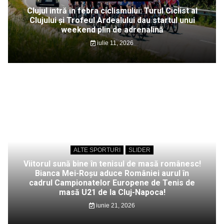
Clujul intră în febra ciclismului: Turul Ciclist al
Clujului și Trofeul Ardealului dau startul unui
weekend plin de adrenalină
iulie 11, 2026
ALTE SPORTURI
SLIDER
Viitorul sună bine în tenisul de masă românesc!
Bianca Mei-Roșu aduce României aurul în
cadrul Campionatelor Europene de Tenis de
masă U21 de la Cluj-Napoca!
iunie 21, 2026