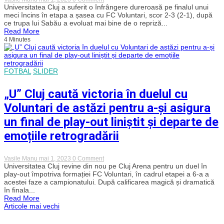
Emoțiile
Universitatea Cluj a suferit o înfrângere dureroasă pe finalul unui
dificile,
continuă
mai
meci încins în etapa a șasea cu FC Voluntari, scor 2-3 (2-1), după
pentru
avem
ce trupa lui Sabău a evoluat mai bine de o repriză...
„U”
mult
Read More
Cluj,
de
4 Minutes
după
tras”
eșecul
cu
Voluntari.
Ilfovenii
FOTBAL
SLIDER
au
dat
lovitura
„U” Cluj caută victoria în duelul cu
în
prelungirile
Voluntari de astăzi pentru a-și asigura
meciului
prin
un final de play-out liniștit și departe de
„dubla”
lui
emoțiile retrogradării
Daniel
Florea
on
Vasile Manu
mai 1, 2023
0 Comment
„U”
Universitatea Cluj revine din nou pe Cluj Arena pentru un duel în
Cluj
play-out împotriva formației FC Voluntari, în cadrul etapei a 6-a a
caută
acestei faze a campionatului. După calificarea magică și dramatică
victoria
în finala...
în
Read More
duelul
Navigare
Articole mai vechi
cu
Voluntari
de