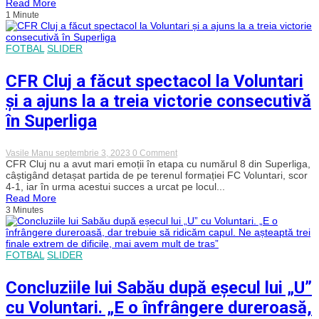
Read More
victoria
1 Minute
cu
Voluntari:
„A
fost
FOTBAL
SLIDER
un
meci
ciudat”
CFR Cluj a făcut spectacol la Voluntari
și a ajuns la a treia victorie consecutivă
în Superliga
on
Vasile Manu
septembrie 3, 2023
0 Comment
CFR
CFR Cluj nu a avut mari emoții în etapa cu numărul 8 din Superliga,
Cluj
câștigând detașat partida de pe terenul formației FC Voluntari, scor
a
4-1, iar în urma acestui succes a urcat pe locul...
făcut
Read More
spectacol
3 Minutes
la
Voluntari
și
a
ajuns
FOTBAL
SLIDER
la
a
treia
Concluziile lui Sabău după eșecul lui „U”
victorie
consecutivă
cu Voluntari. „E o înfrângere dureroasă,
în