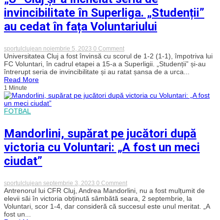
invincibilitate în Superliga. „Studenții”
au cedat în fața Voluntariului
on
sportulclujean
noiembrie 5, 2023
0 Comment
„U”
Universitatea Cluj a fost învinsă cu scorul de 1-2 (1-1), împotriva lui
Cluj
FC Voluntari, în cadrul etapei a 15-a a Superligii. „Studenții” și-au
și-
întrerupt seria de invincibilitate și au ratat șansa de a urca...
a
Read More
încheiat
1 Minute
seria
de
invincibilitate
în
FOTBAL
Superliga.
„Studenții”
Mandorlini, supărat pe jucători după
au
cedat
victoria cu Voluntari: „A fost un meci
în
fața
ciudat”
Voluntariului
on
sportulclujean
septembrie 3, 2023
0 Comment
Mandorlini,
Antrenorul lui CFR Cluj, Andrea Mandorlini, nu a fost mulțumit de
supărat
elevii săi în victoria obținută sâmbătă seara, 2 septembrie, la
pe
Voluntari, scor 1-4, dar consideră că succesul este unul meritat. „A
jucători
fost un...
după