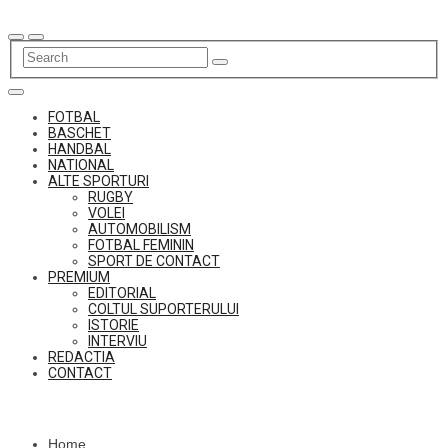
Skip
to
content
FOTBAL
BASCHET
HANDBAL
NATIONAL
ALTE SPORTURI
RUGBY
VOLEI
AUTOMOBILISM
FOTBAL FEMININ
SPORT DE CONTACT
PREMIUM
EDITORIAL
COLTUL SUPORTERULUI
ISTORIE
INTERVIU
REDACTIA
CONTACT
Home