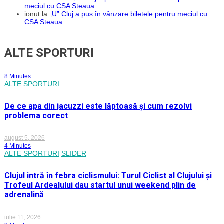
meciul cu CSA Steaua
ionut
la
„U” Cluj a pus în vânzare biletele pentru meciul cu
CSA Steaua
ALTE SPORTURI
8 Minutes
ALTE SPORTURI
De ce apa din jacuzzi este lăptoasă și cum rezolvi
problema corect
august 5, 2026
4 Minutes
ALTE SPORTURI
SLIDER
Clujul intră în febra ciclismului: Turul Ciclist al Clujului și
Trofeul Ardealului dau startul unui weekend plin de
adrenalină
iulie 11, 2026