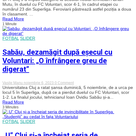
cu
Mutu, în duelul cu FC Voluntari, scor 4-1, în cadrul etapei cu
dreptul
numărul 23 din Superliga. Feroviarii păstrează astfel poziția a doua
pentru
în clasament. ...
Mutu
Read More
pe
1 Minute
banca
lui
CFR
Cluj.
FOTBAL
SLIDER
Feroviarii
rămân
în
Sabău, dezamăgit după eșecul cu
urma
liderului
Voluntari: „O înfrângere greu de
FCSB
digerat”
on
Vasile Manu
noiembrie 6, 2023
0 Comment
Sabău,
Universitatea Cluj a ratat șansa duminică, 5 noiembrie, de a urca pe
dezamăgit
locul 5 în Superliga, după ce a pierdut duelul cu FC Voluntari, scor
după
1-2. La finalul jocului, tehnicianul Ioan Ovidiu Sabău și-a...
eșecul
Read More
cu
3 Minutes
Voluntari:
„O
înfrângere
greu
FOTBAL
SLIDER
de
digerat”
„U” Cluj și-a încheiat seria de