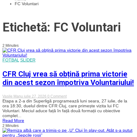
FC Voluntari
Etichetă: FC Voluntari
2 Minutes
FOTBAL
SLIDER
CFR Cluj vrea să obțină prima victorie
din acest sezon împotriva Voluntariului!
on
Vasile Manu
iulie 27, 2026
0 Comment
CFR
Etapa a 2-a din Superligă programează luni seara, 27 iulie, de la
Cluj
ora 18:30, duelul dintre CFR Cluj, care primește vizita lui FC
vrea
Voluntari. Meciul aduce față în față două formații cu obiective
să
complet...
obțină
Read More
prima
2 Minutes
victorie
din
acest