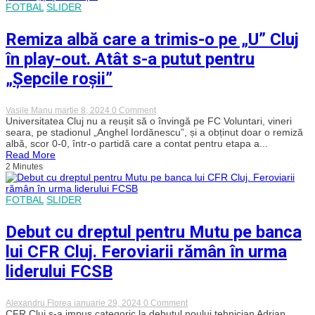
sezon
FOTBAL
SLIDER
împotriva
Voluntariului!
Remiza albă care a trimis-o pe „U” Cluj
în play-out. Atât s-a putut pentru
„Șepcile roșii”
on
Vasile Manu
martie 8, 2024
0 Comment
Remiza
Universitatea Cluj nu a reușit să o învingă pe FC Voluntari, vineri
albă
seara, pe stadionul „Anghel Iordănescu”, și a obținut doar o remiză
care
albă, scor 0-0, într-o partidă care a contat pentru etapa a...
a
Read More
trimis-
2 Minutes
o
pe
„U”
Cluj
FOTBAL
SLIDER
în
play-
Debut cu dreptul pentru Mutu pe banca
out.
Atât
lui CFR Cluj. Feroviarii rămân în urma
s-
a
liderului FCSB
putut
pentru
„Șepcile
roșii”
on
Alexandru Florea
ianuarie 29, 2024
0 Comment
Debut
CFR Cluj s-a impus categoric la debutul noului tehnician Adrian