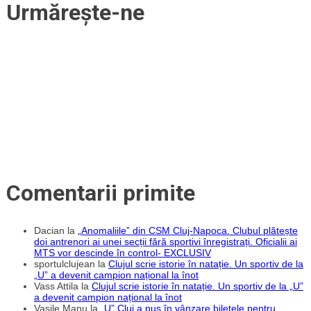
în
Urmărește-ne
astăzi
pentru
a-
articole
și
asigura
un
final
de
play-
out
liniștit
și
departe
de
emoțiile
retrogradării
Comentarii primite
Dacian
la
„Anomaliile” din CSM Cluj-Napoca. Clubul plătește
doi antrenori ai unei secții fără sportivi înregistrați. Oficialii ai
MTS vor descinde în control- EXCLUSIV
sportulclujean
la
Clujul scrie istorie în natație. Un sportiv de la
„U” a devenit campion național la înot
Vass Attila
la
Clujul scrie istorie în natație. Un sportiv de la „U”
a devenit campion național la înot
Vasile Manu
la
„U” Cluj a pus în vânzare biletele pentru