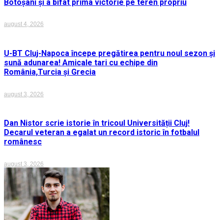
Botoșani și a bifat prima victorie pe teren propriu
august 4, 2026
U-BT Cluj-Napoca începe pregătirea pentru noul sezon și
sună adunarea! Amicale tari cu echipe din
România,Turcia și Grecia
august 3, 2026
Dan Nistor scrie istorie în tricoul Universității Cluj!
Decarul veteran a egalat un record istoric în fotbalul
românesc
august 3, 2026