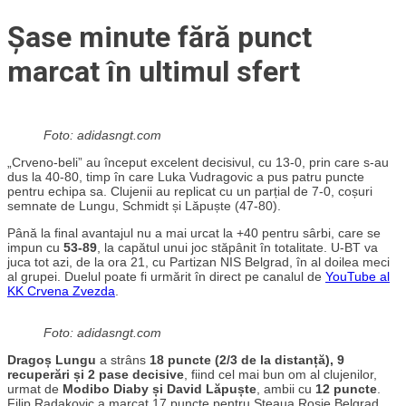
Șase minute fără punct
marcat în ultimul sfert
Foto: adidasngt.com
„Crveno-beli” au început excelent decisivul, cu 13-0, prin care s-au
dus la 40-80, timp în care Luka Vudragovic a pus patru puncte
pentru echipa sa. Clujenii au replicat cu un parțial de 7-0, coșuri
semnate de Lungu, Schmidt și Lăpuște (47-80).
Până la final avantajul nu a mai urcat la +40 pentru sârbi, care se
impun cu
53-89
, la capătul unui joc stăpânit în totalitate. U-BT va
juca tot azi, de la ora 21, cu Partizan NIS Belgrad, în al doilea meci
al grupei. Duelul poate fi urmărit în direct pe canalul de
YouTube al
KK Crvena Zvezda
.
Foto: adidasngt.com
Dragoș Lungu
a strâns
18 puncte (2/3 de la distanță), 9
recuperări și 2 pase decisive
, fiind cel mai bun om al clujenilor,
urmat de
Modibo Diaby și David Lăpuște
, ambii cu
12 puncte
.
Filip Radakovic a marcat 17 puncte pentru Steaua Roșie Belgrad,