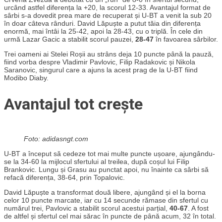
urcând astfel diferența la +20, la scorul 12-33. Avantajul format de
sârbi s-a dovedit prea mare de recuperat și U-BT a venit la sub 20
în doar câteva rânduri. David Lăpuște a putut tăia din diferența
enormă, mai întâi la 25-42, apoi la 28-43, cu o triplă. În cele din
urmă Lazar Gacic a stabilit scorul pauzei,
28-47
în favoarea sârbilor.
Trei oameni ai Stelei Roșii au strâns deja 10 puncte până la pauză,
fiind vorba despre Vladimir Pavlovic, Filip Radakovic și Nikola
Saranovic, singurul care a ajuns la acest prag de la U-BT fiind
Modibo Diaby.
Avantajul tot crește
Foto: adidasngt.com
U-BT a început să cedeze tot mai multe puncte ușoare, ajungându-
se la 34-60 la mijlocul sfertului al treilea, după coșul lui Filip
Brankovic. Lungu și Grasu au punctat apoi, nu înainte ca sârbi să
refacă diferența, 38-64, prin Topalovic.
David Lăpuște a transformat două libere, ajungând și el la borna
celor 10 puncte marcate, iar cu 14 secunde rămase din sfertul cu
numărul trei, Pavlovic a stabilit scorul acestui parțial,
40-67
. A fost
de altfel și sfertul cel mai sărac în puncte de până acum, 32 în total.