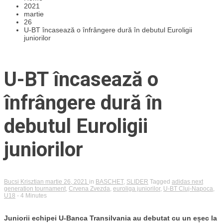
2021
martie
26
U-BT încasează o înfrângere dură în debutul Euroligii
juniorilor
U-BT încasează o
înfrângere dură în
debutul Euroligii
juniorilor
Bucsi Krisztian
martie 26, 2021
in
BASCHET
,
SLIDER
Tagged
adidas next
generation tournament
,
Crvena Zvezda
,
euroliga juniorilor
,
U-BT Cluj-Napoca
,
U18
- 4 Minutes
Juniorii echipei U-Banca Transilvania au debutat cu un eșec la