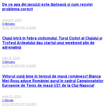
De ce apa din jacuzzi este lăptoasă și cum rezolvi
problema corect
august 5, 2026
4 Minutes
ALTE SPORTURI
SLIDER
Clujul intră în febra ciclismului: Turul Ciclist al Clujului și
Trofeul Ardealului dau startul unui weekend plin de
adrenalină
iulie 11, 2026
3 Minutes
ALTE SPORTURI
SLIDER
Viitorul sună bine în tenisul de masă românesc! Bianca
Mei-Roșu aduce României aurul în cadrul Campionatelor
Europene de Tenis de masă U21 de la Cluj-Napoca!
iunie 21, 2026
1 Minute
ALTE SPORTURI
SLIDER