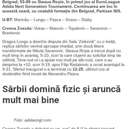
Belgrad, 53-89 cu Steaua Roșie, în primul joc al EuroLeague
Adida Next Generation Tournament. Continuarea are loc în
această seară, cu cealaltă formație din Belgrad, Partizan NIS.
U-BT:
Marinău – Lungu – Pașca – Grasu – Diaby
Crvena Zvezda:
Vukas – Matovic – Topalovic – Saranovic –
Brankovic
Dragoș Lungu a deschis disputa din Sala ‘Zeleznik” cu o treiță,
replica sârbilor venind aproape imediat, prin două libere
transformate de Nikola Saranovic. Steaua Roșie a trecut după nu
mult timp în avantaj, 5-10, scor la care clujenii au solicitat timp de
odihnă. Time-out-ul i-a ajutat mai mult pe alb-roșii, care s-au
desprins la +10, scor 9-19, apoi Filip Radakovic a urcat avantajul la
9-21. Sfertul inaugural s-a terminat cu
12-25
, ultimul coș al
studenților fiind reușit de Alexandru Pașca.
Sârbii domină fizic și aruncă
mult mai bine
Foto: adidasngt.com
Crvena Zvezda a debutat cu un „run” de 8-0 în sfertul secund,