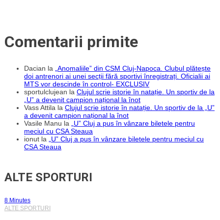
Comentarii primite
Dacian
la
„Anomaliile” din CSM Cluj-Napoca. Clubul plătește
doi antrenori ai unei secții fără sportivi înregistrați. Oficialii ai
MTS vor descinde în control- EXCLUSIV
sportulclujean
la
Clujul scrie istorie în natație. Un sportiv de la
„U” a devenit campion național la înot
Vass Attila
la
Clujul scrie istorie în natație. Un sportiv de la „U”
a devenit campion național la înot
Vasile Manu
la
„U” Cluj a pus în vânzare biletele pentru
meciul cu CSA Steaua
ionut
la
„U” Cluj a pus în vânzare biletele pentru meciul cu
CSA Steaua
ALTE SPORTURI
8 Minutes
ALTE SPORTURI