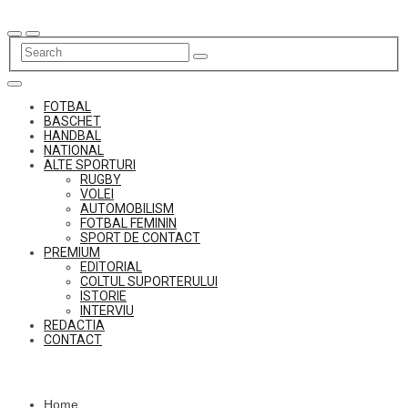
Skip
to
content
FOTBAL
BASCHET
HANDBAL
NATIONAL
ALTE SPORTURI
RUGBY
VOLEI
AUTOMOBILISM
FOTBAL FEMININ
SPORT DE CONTACT
PREMIUM
EDITORIAL
COLTUL SUPORTERULUI
ISTORIE
INTERVIU
REDACTIA
CONTACT
Home