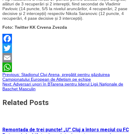
alături de 3 recuperări și 2 interepții, fiind secondat de Vladimir
Pavlovic (14 puncte, 5/5 la nivelul aruncărilor, 4 recuperări, 2 pase
decisive și 2 intercepții) respectiv Nikola Saranovic (12 puncte, 4
recuperări, 4 pase decisive și 3 intercepții).
Foto: Twitter KK Crvena Zvezda
Facebook
Twitter
Email
Navigare
Previous:
Stadionul Cluj Arena, pregătit pentru găzduirea
WhatsApp
Campionatului European de Atletism pe echipe
Next:
Adversari ușori în BTarena pentru liderul Ligii Naționale de
în
Baschet Masculin
articole
Related Posts
Remontada de trei puncte! „U” Cluj a întors meciul cu FC