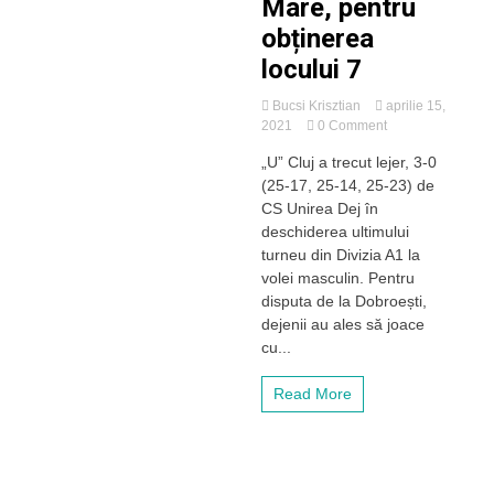
Mare, pentru
obținerea
locului 7
Bucsi Krisztian
aprilie 15,
on
2021
0 Comment
„U”
„U” Cluj a trecut lejer, 3-0
Cluj
(25-17, 25-14, 25-23) de
trece
rapid
CS Unirea Dej în
de
deschiderea ultimului
Unirea
turneu din Divizia A1 la
Dej.
volei masculin. Pentru
Urmează
disputa de la Dobroești,
Explorări
dejenii au ales să joace
Baia
Mare,
cu...
pentru
obținerea
Read More
locului
7