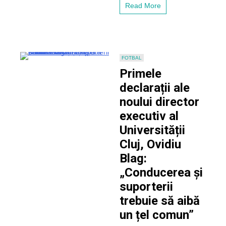
banca
Read More
lui
CFR
Cluj:
„A
fost
o
FOTBAL
victorie
Primele
de
necontestat”
declarații ale
noului director
executiv al
Universității
Cluj, Ovidiu
Blag:
„Conducerea și
suporterii
trebuie să aibă
un țel comun”