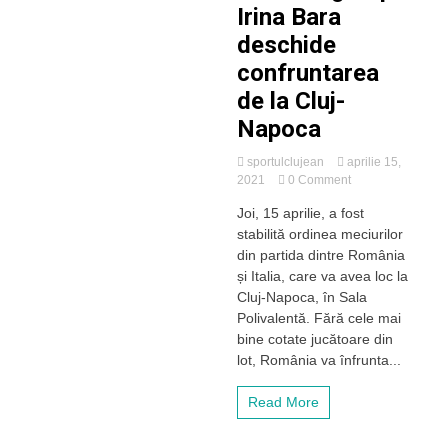
Irina Bara
deschide
confruntarea
de la Cluj-
Napoca
sportulclujean
aprilie 15,
on
2021
0 Comment
Programul
Joi, 15 aprilie, a fost
meciurilor
stabilită ordinea meciurilor
dintre
România
din partida dintre România
și
și Italia, care va avea loc la
Italia
Cluj-Napoca, în Sala
din
Polivalentă. Fără cele mai
cadrul
bine cotate jucătoare din
Billie
lot, România va înfrunta...
Jean
King
Cup.
Read More
Irina
Bara