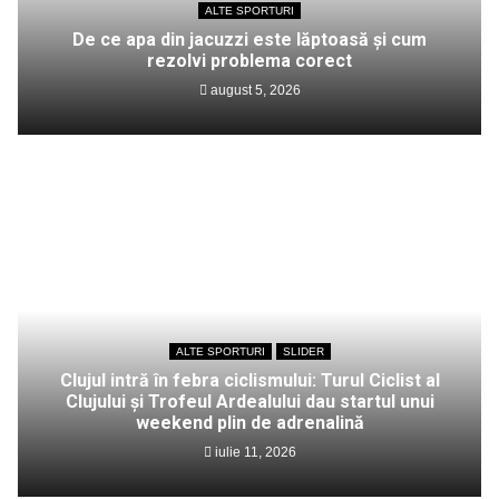
ALTE SPORTURI
De ce apa din jacuzzi este lăptoasă și cum
rezolvi problema corect
august 5, 2026
ALTE SPORTURI
SLIDER
Clujul intră în febra ciclismului: Turul Ciclist al
Clujului și Trofeul Ardealului dau startul unui
weekend plin de adrenalină
iulie 11, 2026