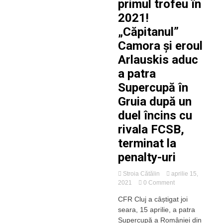
primul trofeu în
2021!
„Căpitanul”
Camora și eroul
Arlauskis aduc
a patra
Supercupă în
Gruia după un
duel încins cu
rivala FCSB,
terminat la
penalty-uri
Stroia Cătălin
aprilie 15,
on
2021
0 Comment
CFR
CFR Cluj a câștigat joi
Cluj,
seara, 15 aprilie, a patra
primul
trofeu
Supercupă a României din