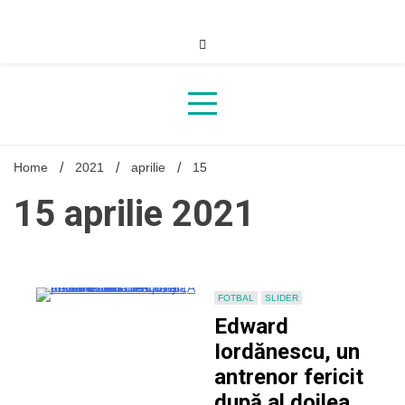
Skip
to
content
Home
2021
aprilie
15
15 aprilie 2021
FOTBAL
SLIDER
Edward
Iordănescu, un
antrenor fericit
după al doilea