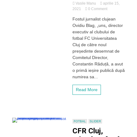
Vasile Manu
aprilie 15,
on
2021
0 Comment
Primele
Fostul jurnalist clujean
declarații
Ovidiu Blag, „uns„ director
ale
noului
executiv al clubului de
director
fotbal FC Universitatea
executiv
Cluj de către noul
al
președinte desemnat de
Universității
Comitetul Director,
Cluj,
Constantin Răduță, a avut
Ovidiu
Blag:
o primă ieșire publică după
„Conducerea
numirea sa...
și
suporterii
Read More
trebuie
să
aibă
un
țel
comun”
FOTBAL
SLIDER
CFR Cluj,