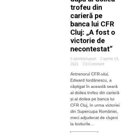
trofeu din
carieră pe
banca lui CFR
Cluj: „A fost o
victorie de
necontestat”
sportulclujean
aprilie 15,
on
2021
0 Comment
Edward
Antrenorul CFR-ului,
Iordănescu,
Edward Iordănescu, a
un
antrenor
câștigat în această seară
fericit
al doilea trofeu din carieră
după
și al doilea pe banca lui
al
CFR Cluj, în urma victoriei
doilea
din Supercupa României,
trofeu
meci adjudecat de clujeni
din
carieră
la loviturile...
pe