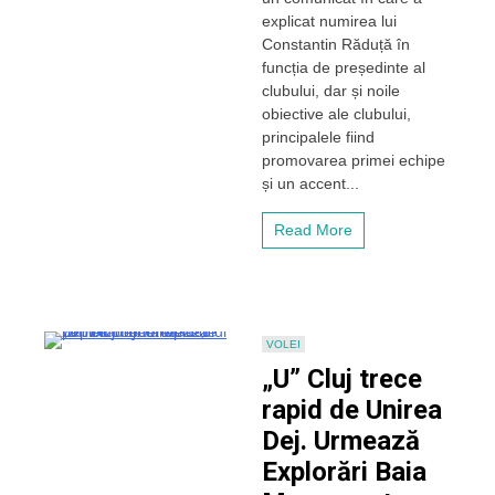
ale
explicat numirea lui
clubului
Constantin Răduță în
Universitatea
funcția de președinte al
Cluj.
clubului, dar și noile
Promovarea
obiective ale clubului,
primei
principalele fiind
echipe
și
promovarea primei echipe
accent
și un accent...
pe
Centrul
Read More
de
copii
și
juniori
VOLEI
„U” Cluj trece
rapid de Unirea
Dej. Urmează
Explorări Baia