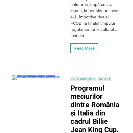
în
palmares, după ce s-a
2021!
impus, la penalty-uri, scor
„Căpitanul”
4-1, împotriva rivalei
Camora
FCSB, la finalul timpului
și
regulamentar rezultatul a
eroul
Arlauskis
fost alb....
aduc
a
Read More
patra
Supercupă
în
Gruia
după
un
ALTE SPORTURI
SLIDER
duel
Programul
încins
cu
meciurilor
rivala
dintre România
FCSB,
terminat
și Italia din
la
cadrul Billie
penalty-
uri
Jean King Cup.