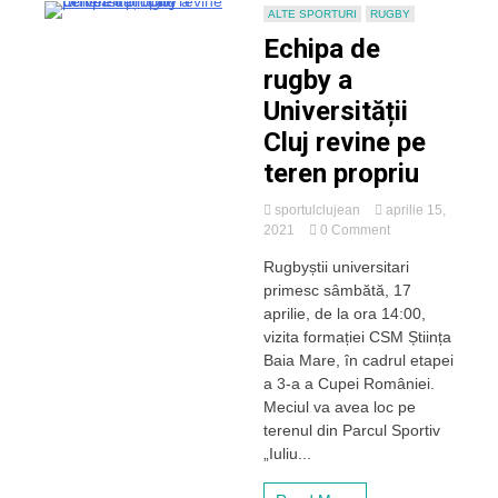
ALTE SPORTURI
RUGBY
Echipa de
rugby a
Universității
Cluj revine pe
teren propriu
sportulclujean
aprilie 15,
on
2021
0 Comment
Echipa
Rugbyștii universitari
de
primesc sâmbătă, 17
rugby
a
aprilie, de la ora 14:00,
Universității
vizita formației CSM Știința
Cluj
Baia Mare, în cadrul etapei
revine
a 3-a a Cupei României.
pe
Meciul va avea loc pe
teren
terenul din Parcul Sportiv
propriu
„Iuliu...