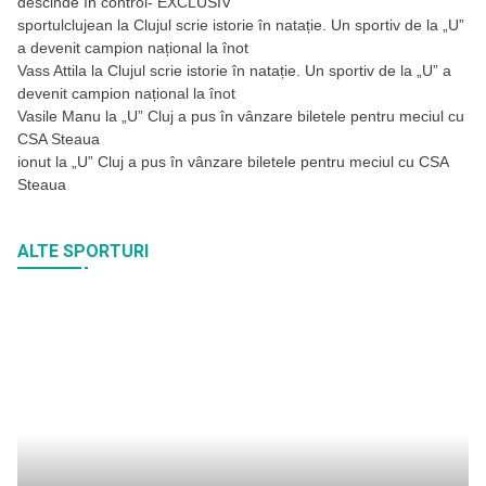
descinde în control- EXCLUSIV
sportulclujean
la
Clujul scrie istorie în natație. Un sportiv de la „U”
a devenit campion național la înot
Vass Attila
la
Clujul scrie istorie în natație. Un sportiv de la „U” a
devenit campion național la înot
Vasile Manu
la
„U” Cluj a pus în vânzare biletele pentru meciul cu
CSA Steaua
ionut
la
„U” Cluj a pus în vânzare biletele pentru meciul cu CSA
Steaua
ALTE SPORTURI