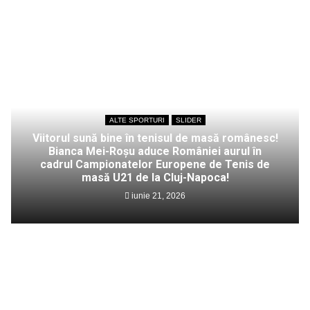
ALTE SPORTURI
SLIDER
Viitorul sună bine în tenisul de masă românesc!
Bianca Mei-Roșu aduce României aurul în
cadrul Campionatelor Europene de Tenis de
masă U21 de la Cluj-Napoca!
iunie 21, 2026