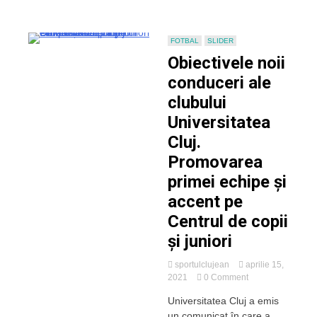
deschide
confruntarea
de
la
FOTBAL
SLIDER
Cluj-
Obiectivele noii
Napoca
conduceri ale
clubului
Universitatea
Cluj.
Promovarea
primei echipe și
accent pe
Centrul de copii
și juniori
sportulclujean
aprilie 15,
on
2021
0 Comment
Obiectivele
Universitatea Cluj a emis
noii
un comunicat în care a
conduceri