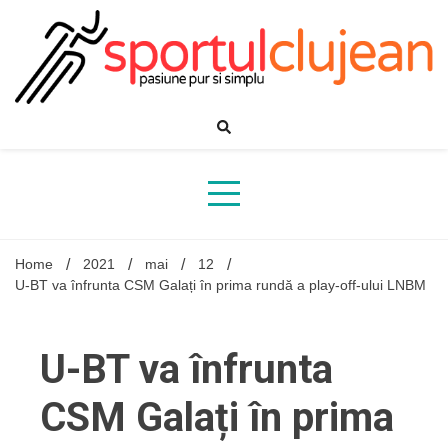
Skip
to
content
Home
2021
mai
12
U-BT va înfrunta CSM Galați în prima rundă a play-off-ului LNBM
U-BT va înfrunta
CSM Galați în prima