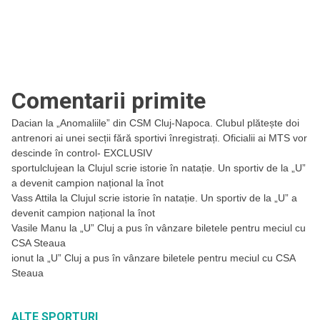
Comentarii primite
Dacian
la
„Anomaliile” din CSM Cluj-Napoca. Clubul plătește doi
antrenori ai unei secții fără sportivi înregistrați. Oficialii ai MTS vor
descinde în control- EXCLUSIV
sportulclujean
la
Clujul scrie istorie în natație. Un sportiv de la „U”
a devenit campion național la înot
Vass Attila
la
Clujul scrie istorie în natație. Un sportiv de la „U” a
devenit campion național la înot
Vasile Manu
la
„U” Cluj a pus în vânzare biletele pentru meciul cu
CSA Steaua
ionut
la
„U” Cluj a pus în vânzare biletele pentru meciul cu CSA
Steaua
ALTE SPORTURI