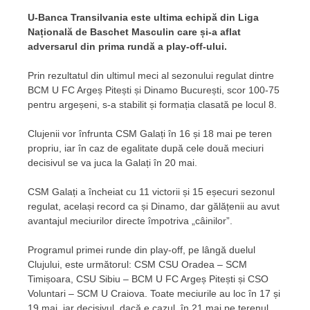
U-Banca Transilvania este ultima echipă din Liga
Națională de Baschet Masculin care și-a aflat
adversarul din prima rundă a play-off-ului.
Prin rezultatul din ultimul meci al sezonului regulat dintre
BCM U FC Argeș Pitești și Dinamo București, scor 100-75
pentru argeșeni, s-a stabilit și formația clasată pe locul 8.
Clujenii vor înfrunta CSM Galați în 16 și 18 mai pe teren
propriu, iar în caz de egalitate după cele două meciuri
decisivul se va juca la Galați în 20 mai.
CSM Galați a încheiat cu 11 victorii și 15 eșecuri sezonul
regulat, același record ca și Dinamo, dar gălățenii au avut
avantajul meciurilor directe împotriva „câinilor”.
Programul primei runde din play-off, pe lângă duelul
Clujului, este următorul: CSM CSU Oradea – SCM
Timișoara, CSU Sibiu – BCM U FC Argeș Pitești și CSO
Voluntari – SCM U Craiova. Toate meciurile au loc în 17 și
19 mai, iar decisivul, dacă e cazul, în 21 mai pe terenul