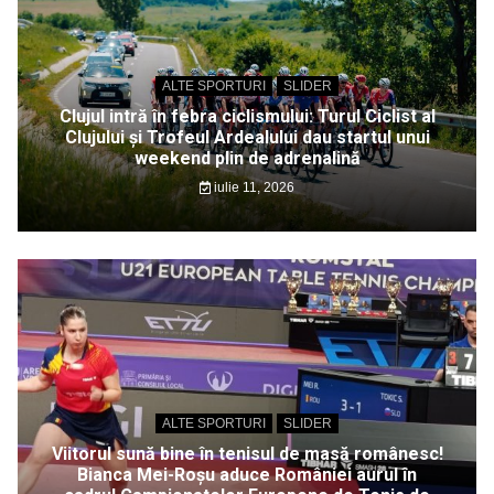
ALTE SPORTURI
SLIDER
Clujul intră în febra ciclismului: Turul Ciclist al
Clujului și Trofeul Ardealului dau startul unui
weekend plin de adrenalină
iulie 11, 2026
ALTE SPORTURI
SLIDER
Viitorul sună bine în tenisul de masă românesc!
Bianca Mei-Roșu aduce României aurul în