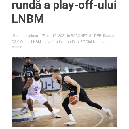
rundă a play-off-ului
LNBM
sportulclujean
mai 12, 2021
in
BASCHET
,
SLIDER
Tagged
CSM Galati
,
LNBM
,
play-off
,
prima rundă
,
U-BT Cluj-Napoca
- 1
Minute