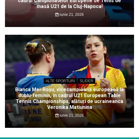
cadrul Campionatelor Europene de Tenis de
masă U21 de la Cluj-Napoca!
iunie 21, 2026
ALTE SPORTURI
SLIDER
Bianca Mei-Roșu, vicecampioană europeană la
dublu-feminin, în cadrul U21 European Table
Tennis Championships, alături de ucraineanca
Veronika Matiunina
iunie 21, 2026